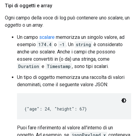
Tipi di oggetti e array
Ogni campo della voce di log può contenere uno
scalare
, un
oggetto
o un
array
.
Un campo
scalare
memorizza un singolo valore, ad
esempio
174.4
o
-1
. Un
string
è considerato
anche uno scalare. Anche i campi che possono
essere convertiti in (o da) una stringa, come
Duration
e
Timestamp
, sono tipi scalari.
Un tipo di oggetto memorizza una raccolta di valori
denominati, come il seguente valore JSON:
Puoi fare riferimento al valore all'interno di un
oggetto. Ad esempio, se
jsonPayload.x
conteneva