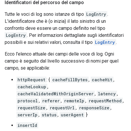
Identificatori del percorso del campo
Tutte le voci di log sono istanze di tipo
LogEntry
.
L'identificatore che è (o inizia) il lato sinistro di un
confronto deve essere un campo definito nel tipo
LogEntry
. Per informazioni dettagliate sugli identificatori
possibili e sui relativi valori, consulta il tipo
LogEntry
.
Ecco l'elenco attuale dei campi delle voce di log. Ogni
campo è seguito dal livello successivo di nomi per quel
campo, se applicabile:
httpRequest
: {
cacheFillBytes
,
cacheHit
,
cacheLookup
,
cacheValidatedWithOriginServer
,
latency
,
protocol
,
referer
,
remoteIp
,
requestMethod
,
requestSize
,
requestUrl
,
responseSize
,
serverIp
,
status
,
userAgent
}
insertId