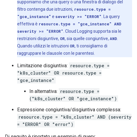
supponiamo che una query o una finestra di dialogo del
filtro contenga due istruzioni,
resource.type =
"gce_instance"
e
severity >= "ERROR"
. La query
effettiva è
resource.type = "gce_instance" AND
severity >= "ERROR"
. Cloud Logging supporta sia le
restrizioni disgiuntive,
OR
, sia quelle congiuntive,
AND
.
Quando utilizzi le istruzioni
OR
, ti consigliamo di
raggruppare le clausole con le parentesi.
Limitazione disgiuntiva:
resource.type =
"k8s_cluster" OR resource.type =
"gce_instance"
In alternativa:
resource.type =
("k8s_cluster" OR "gce_instance")
Espressione congiuntiva/disgiuntiva complessa:
resource.type = "k8s_cluster" AND (severity
= "ERROR" OR "error")
Di seguito è riportato un esempio di query: