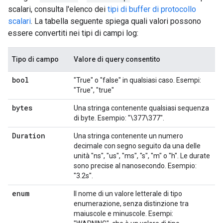
scalari, consulta l'elenco dei
tipi di buffer di protocollo
scalari
. La tabella seguente spiega quali valori possono
essere convertiti nei tipi di campi log:
Tipo di campo
Valore di query consentito
bool
"True" o "false" in qualsiasi caso. Esempi:
"True", "true"
bytes
Una stringa contenente qualsiasi sequenza
di byte. Esempio: "\377\377".
Duration
Una stringa contenente un numero
decimale con segno seguito da una delle
unità "ns", "us", "ms", "s", "m" o "h". Le durate
sono precise al nanosecondo. Esempio:
"3.2s".
enum
Il nome di un valore letterale di tipo
enumerazione, senza distinzione tra
maiuscole e minuscole. Esempi: