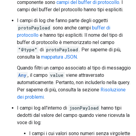
componente sono
campi del buffer di protocollo
. I
campi del buffer del protocollo hanno tipi espliciti.
I campi di log che fanno parte degli oggetti
protoPayload
sono anche campi
buffer di
protocollo
e hanno tipi espliciti. Il nome del tipo di
buffer di protocollo è memorizzato nel campo
"@type"
di
protoPayload
. Per saperne di più,
consulta la
mappatura JSON
.
Quando filtri un campo associato al tipo di messaggio
Any
, il campo
value
viene attraversato
automaticamente. Pertanto, non includerlo nella query.
Per saperne di più, consulta la sezione
Risoluzione
dei problemi
.
I campi log all'interno di
jsonPayload
hanno tipi
dedotti dal valore del campo quando viene ricevuta la
voce di log:
I campi i cui valori sono numeri senza virgolette