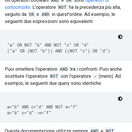
Gli operatori booleani
AND
e
OR
sono
operatori di
cortocircuito
. L'operatore
NOT
ha la precedenza più alta,
seguito da
OR
e
AND
in quest'ordine. Ad esempio, le
seguenti due espressioni sono equivalenti:
"a" OR NOT "b" AND NOT "c" OR "d"

Puoi omettere l'operatore
AND
tra i confronti. Puoi anche
sostituire l'operatore
NOT
con l'operatore
-
(meno). Ad
esempio, le seguenti due query sono identiche:
a="b" AND c="d" AND NOT e="f"

Questa documentazione utilizza sempre
AND
e
NOT
.