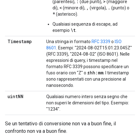
:
>
(parentesi),
(due punti),
(maggiore
<
,
.
di),
(minore di),
(virgola),
(punto) o
*
(asterisco).
Qualsiasi sequenza di escape, ad
\t
esempio
.
Timestamp
Una stringa in formato
RFC 3339
o
ISO
8601
. Esempi: "2024-08-02T15:01:23.045Z"
(RFC 3339), "2024-08-02" (ISO 8601). Nelle
espressioni di query, i timestamp nel
formato RFC 3339 possono specificare un
±hh:mm
fuso orario con "Z" o
. I timestamp
sono rappresentati con una precisione al
nanosecondo.
uint
NN
Qualsiasi numero intero senza segno che
non superi le dimensioni del tipo. Esempio:
"1234".
Se un tentativo di conversione non va a buon fine, il
confronto non va a buon fine.