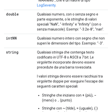
"WARNING", che è un valore di tipo
LogSeverity
.
double
Qualsiasi numero, con o senza segno e
parte esponente, o le stringhe di valori
speciali "NaN", "-Infinity" e "Infinity" (con o
senza maiuscole). Esempi: "-3.2e-8", "nan".
int
NN
Qualsiasi numero intero con segno che non
superi le dimensioni del tipo. Esempio: "-3".
string
Qualsiasi stringa che contenga testo
codificato in UTF-8 o ASCII a 7 bit. Le
virgolette incorporate devono essere
precedute da una barra rovesciata.
I valori stringa devono essere racchiusi tra
virgolette doppie per eseguire l'escape dei
seguenti caratteri speciali:
+
-
Stringhe che iniziano con
(più),
.
(meno) o
(punto).
~
=
()
Stringhe con
(tilde),
(uguale),