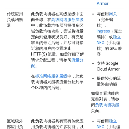
Armor
传统应用
此负载均衡器在高级层级中面
与使用
网关
负载均衡
向全球。在
高级网络服务层级
（完全编
器
中，此负载均衡器可提供多区
排）、
域负载均衡功能，尝试将流量
Ingress
（完全
定向到健康状况良好、有充足
编排）或
独立
容量的最近后端，并尽可能接
NEG
（手动编
近您的用户的位置终止
排）的 GKE 兼
HTTP(S) 流量。如需详细了解
容
请求分配过程，请参阅
流量分
支持 Google
配
。
Cloud Armor
在
标准网络服务层级
中，此负
提供较少的流
载均衡器只能将流量分配到单
量路由功能
个区域内的后端。
如需查看功能的
完整列表，请参
阅
负载均衡功能
页面。
区域级外
此负载均衡器具有现有传统应
与使用
独立
部应用负
用负载均衡器的许多功能，以
NEG
（手动编