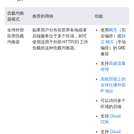
负载均衡
推荐的用例
功能
器模式
全球外部
如果用户分布在世界各地或者
使用
网关
（完
应用负载
后端服务位于多个区域，则可
全编排）或
独
均衡器
使用适用于外部 HTTP(S) 工作
立 NEG
（手动
负载的这种负载均衡器。
编排）的 GKE
兼容
支持
高级流量
管理
高级层级上的
全球任播外部
IP 地址
可以访问多个
区域的后端
支持
Cloud
CDN
支持
Cloud