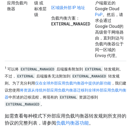
应用负载均
级 或
户端最近的
区域级外部 IP 地址
衡器
标准层
Google Cloud
级
PoP
。然后，请
负载均衡方案：
求会通过
EXTERNAL_MANAGED
Google Cloud的
高级骨干网络路
由，直到到达与
负载均衡器位于
同一区域的
Envoy 代理。
1
EXTERNAL_MANAGED
EXTERNAL
可以将
后端服务附加到
转发规则。
EXTERNAL
EXTERNAL_MANAGED
不过，
后端服务无法附加到
转发规
则。为了充分利用
仅在全球外部应用负载均衡器中提供的新功能
，我们建
议您使用
将资源从传统外部应用负载均衡器迁移到全球外部应用负载均衡
EXTERNAL
器
中所述的迁移流程，将现有的
资源迁移到
EXTERNAL_MANAGED
。
如需查看每种模式下外部应用负载均衡器转发规则所支持的
协议的完整列表，请参阅
负载均衡器功能
。