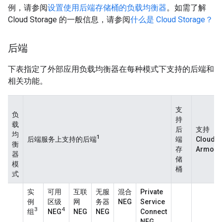
例，请参阅
设置使用后端存储桶的负载均衡器
。如需了解
Cloud Storage 的一般信息，请参阅
什么是 Cloud Storage？
后端
下表指定了外部应用负载均衡器在每种模式下支持的后端和
相关功能。
支
负
持
载
后
支持
均
1
后端服务上支持的后端
端
Cloud
衡
存
Armor
器
储
模
桶
式
实
可用
互联
无服
混合
Private
例
区级
网
务器
NEG
Service
3
4
组
NEG
NEG
NEG
Connect
NEG