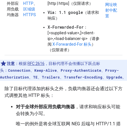
外部应
HTTP
、
[http | https]（仅限请求）
网址映
用负载
区域级
射中配
Via: 1.1 google
（请求和
均衡器
HTTPS
置
响应）
X-Forwarded-For
：
[<supplied-value>,]<client-
ip>,<load-balancer-ip>（请参
阅
X-Forwarded-For 标头
）
（仅限请求）
注意
：根据
RFC 2616
，目标代理不会传播以下跃点标
头：
Connection
、
Keep-Alive
、
Proxy-Authenticate
、
Proxy-
Authorization
、
TE
、
Trailers
、
Transfer-Encoding
、
Upgrade
。
除了目标代理添加的标头之外，负载均衡器还会通过以下方
式调整其他 HTTP 标头：
对于全球外部应用负载均衡器
，请求和响应标头可能
会转换为小写。
唯一的例外是将全球互联网 NEG 后端与 HTTP/1.1 搭