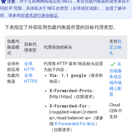
注意
：对于互联网网络端点组 (NEG)，来自负载均衡器的请求来自不
同的 IP 范围，具体取决于 NEG 的类型（全球或区域级）。如需了解详
情，请参阅
对请求进行身份验证
。
下表指定了外部应用负载均衡器所需的目标代理类型。
负载均
支持
自
目标代
衡器模
代理添加的标头
定义标
理类型
式
头
全球外
全局
代理将 HTTP 请求/响应标头设置
在
部应用
HTTP
、
为如下内容：
后端服
Via: 1.1 google
负载均
全局
（请求和
务或后
衡器
HTTPS
响应）
端存储
桶上配
X-Forwarded-Proto
：
置
[http | https]（仅限请求）
Cloud
X-Forwarded-For
：
CDN 不
[<supplied-value>,]<client-
支持
ip>,<load-balancer-ip>（请参
阅
X-Forwarded-For 标头
）
（仅限请求）