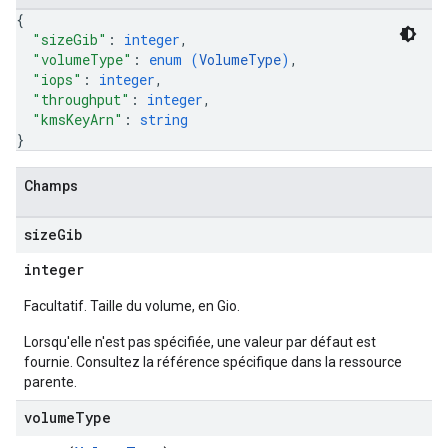
{
"sizeGib"
: 
integer
,
"volumeType"
: 
enum (
VolumeType
)
,
"iops"
: 
integer
,
"throughput"
: 
integer
,
"kmsKeyArn"
: 
string
}
Champs
size
Gib
integer
Facultatif. Taille du volume, en Gio.
Lorsqu'elle n'est pas spécifiée, une valeur par défaut est
fournie. Consultez la référence spécifique dans la ressource
parente.
volume
Type