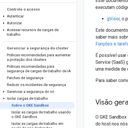
Este documento
executam código
Controle o acesso
Autenticar
gVisor
, o 
Autorizar
Este documento 
Acessar recursos de cargas de
trabalho
saber mais sobr
Funções e taref
Gerenciar a segurança do cluster
É possível usar
Práticas recomendadas para aumentar
a proteção dos clusters
Service (SaaS)
Práticas recomendadas para
uma medida de d
segurança de cargas de trabalho de IA
Patches de segurança
Para saber como
Reduzir os incidentes de segurança
Gerenciar a segurança do nó
Isolar cargas de trabalho
Visão gera
Sobre o GKE Sandbox
Isolar as cargas de trabalho usando
O GKE Sandbox f
o GKE Sandbox
do host nos nós
Isolar as cargas de trabalho em