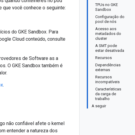
ós quando contêineres no pod
TPUs no GKE
 que você conhece o seguinte:
Sandbox
Configuração do
pool de nós
Acesso aos
ícios do GKE Sandbox. Para
metadados do
ogle Cloud conteúdo, consulte
cluster
A SMT pode
estar desativada
rovedores de Software as a
Recursos
rios. O GKE Sandbox também é
Dependências
externas
lor.
Recursos
incompatíveis
ox
.
Características
da carga de
trabalho
A seguir
o não confiável afete o kernel
bom entender a natureza dos