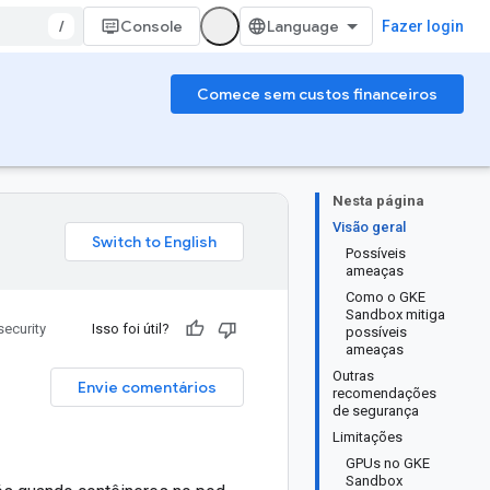
/
Console
Fazer login
Comece sem custos financeiros
Nesta página
Visão geral
Possíveis
ameaças
Como o GKE
Sandbox mitiga
ecurity
Isso foi útil?
possíveis
ameaças
Outras
Envie comentários
recomendações
de segurança
Limitações
GPUs no GKE
Sandbox