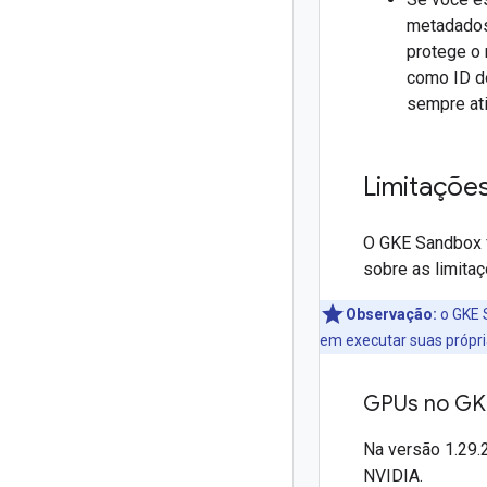
metadados
protege o 
como ID do
sempre ati
Limitaçõe
O GKE Sandbox f
sobre as limita
Observação:
o GKE S
em executar suas própri
GPUs no GK
Na versão 1.29.
NVIDIA.