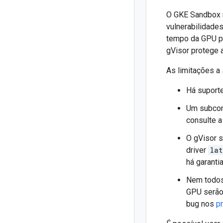
O GKE Sandbox n
vulnerabilidade
tempo da GPU p
gVisor protege 
As limitações a
Há suporte
Um subcon
consulte 
O gVisor s
driver
lat
há garanti
Nem todos
GPU serão
bug nos
p