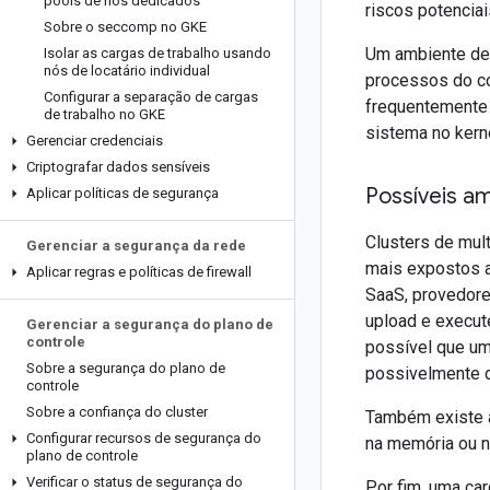
pools de nós dedicados
riscos potenciai
Sobre o seccomp no GKE
Um ambiente de
Isolar as cargas de trabalho usando
nós de locatário individual
processos do co
Configurar a separação de cargas
frequentemente 
de trabalho no GKE
sistema no kerne
Gerenciar credenciais
Criptografar dados sensíveis
Possíveis a
Aplicar políticas de segurança
Clusters de mul
Gerenciar a segurança da rede
mais expostos a
Aplicar regras e políticas de firewall
SaaS, provedor
upload e execut
Gerenciar a segurança do plano de
controle
possível que um
Sobre a segurança do plano de
possivelmente d
controle
Sobre a confiança do cluster
Também existe a 
Configurar recursos de segurança do
na memória ou n
plano de controle
Verificar o status de segurança do
Por fim, uma ca