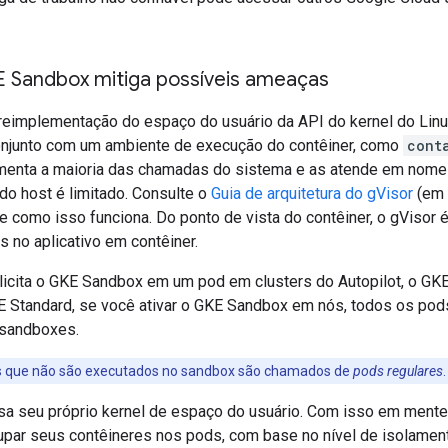
Sandbox mitiga possíveis ameaças
reimplementação do espaço do usuário da API do kernel do Linux
onjunto com um ambiente de execução do contêiner, como
cont
menta a maioria das chamadas do sistema e as atende em nome 
 do host é limitado. Consulte o
Guia de arquitetura do gVisor
(em 
e como isso funciona. Do ponto de vista do contêiner, o gVisor 
s no aplicativo em contêiner.
icita o GKE Sandbox em um pod em clusters do Autopilot, o G
 Standard, se você ativar o GKE Sandbox em nós, todos os po
sandboxes.
s que não são executados no sandbox são chamados de
pods regulares
.
a seu próprio kernel de espaço do usuário. Com isso em mente
par seus contêineres nos pods, com base no nível de isolamen