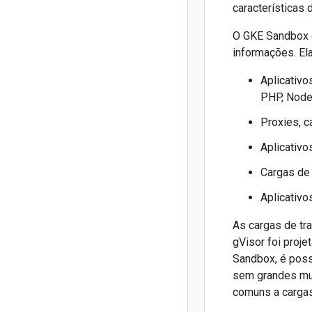
características 
O GKE Sandbox é
informações. El
Aplicativo
PHP, Node.
Proxies, c
Aplicativ
Cargas de
Aplicativ
As cargas de tr
gVisor foi proje
Sandbox, é poss
sem grandes mu
comuns a cargas