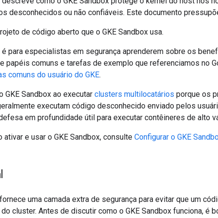
 descreve como o GKE Sandbox protege o kernel do host nos n
s desconhecidos ou não confiáveis. Este documento pressupõe
projeto de código aberto que o GKE Sandbox usa.
é para especialistas em segurança aprenderem sobre os benef
e papéis comuns e tarefas de exemplo que referenciamos no Go
as comuns do usuário do GKE
.
 o GKE Sandbox ao executar
clusters multilocatários
porque os p
 geralmente executam código desconhecido enviado pelos usuá
efesa em profundidade útil para executar contêineres de alto va
 ativar e usar o GKE Sandbox, consulte
Configurar o GKE Sandb
l
ornece uma camada extra de segurança para evitar que um códig
 do cluster. Antes de discutir como o GKE Sandbox funciona, é 