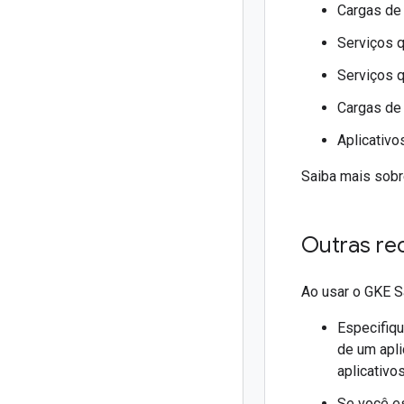
Cargas de 
Serviços q
Serviços q
Cargas de
Aplicativo
Saiba mais sobr
Outras r
Ao usar o GKE 
Especifiq
de um apli
aplicativ
Se você e