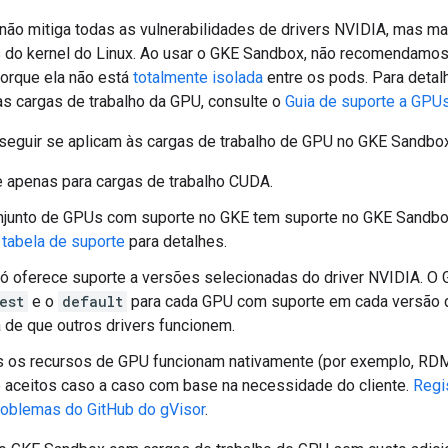
ão mitiga todas as vulnerabilidades de drivers NVIDIA, mas ma
s do kernel do Linux. Ao usar o GKE Sandbox, não recomendamo
orque ela não está
totalmente isolada
entre os pods. Para detal
as cargas de trabalho da GPU, consulte o
Guia de suporte a GPU
 seguir se aplicam às cargas de trabalho de GPU no GKE Sandbox
 apenas para cargas de trabalho CUDA.
junto de GPUs com suporte no GKE tem suporte no GKE Sandbox
a
tabela de suporte
para detalhes.
ó oferece suporte a versões selecionadas do driver NVIDIA. O
est
e o
default
para cada GPU com suporte em cada versão 
a de que outros drivers funcionem.
 os recursos de GPU funcionam nativamente (por exemplo, RDM
 aceitos caso a caso com base na necessidade do cliente.
Regi
roblemas do GitHub do gVisor
.