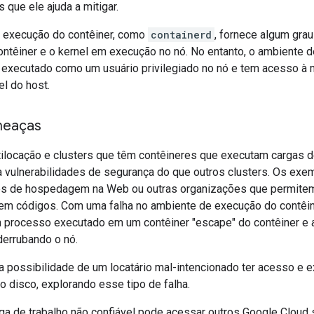
s que ele ajuda a mitigar.
 execução do contêiner, como
containerd
, fornece algum gra
ntêiner e o kernel em execução no nó. No entanto, o ambiente d
executado como um usuário privilegiado no nó e tem acesso à 
l do host.
meaças
tilocação e clusters que têm contêineres que executam cargas d
 vulnerabilidades de segurança do que outros clusters. Os ex
es de hospedagem na Web ou outras organizações que permitem
em códigos. Com uma falha no ambiente de execução do contêine
 processo executado em um contêiner "escape" do contêiner e a
errubando o nó.
possibilidade de um locatário mal-intencionado ter acesso e ex
o disco, explorando esse tipo de falha.
rga de trabalho não confiável pode acessar outros Google Clou