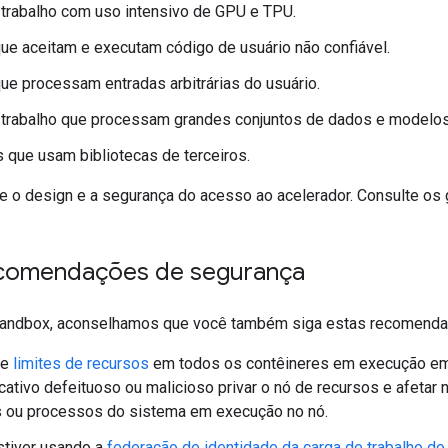
trabalho com uso intensivo de GPU e TPU.
ue aceitam e executam código de usuário não confiável.
ue processam entradas arbitrárias do usuário.
 trabalho que processam grandes conjuntos de dados e modelos 
s que usam bibliotecas de terceiros.
e o design e a segurança do acesso ao acelerador. Consulte os
ecomendações de segurança
Sandbox, aconselhamos que você também siga estas recomenda
ue
limites de recursos
em todos os contêineres em execução em 
cativo defeituoso ou malicioso privar o nó de recursos e afetar
os ou processos do sistema em execução no nó.
stiver usando a
federação de identidade da carga de trabalho d