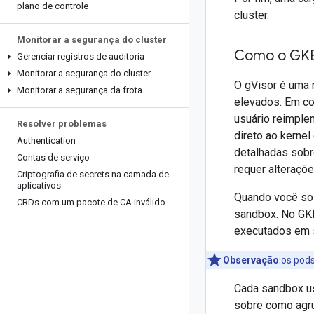
plano de controle
cluster.
Monitorar a segurança do cluster
Como o GKE 
Gerenciar registros de auditoria
Monitorar a segurança do cluster
O gVisor é uma 
Monitorar a segurança da frota
elevados. Em c
usuário reimple
Resolver problemas
direto ao kernel
Authentication
detalhadas sobr
Contas de serviço
requer alteraçõe
Criptografia de secrets na camada de
aplicativos
Quando você sol
CRDs com um pacote de CA inválido
sandbox. No GKE
executados em 
Observação
:os pod
Cada sandbox us
sobre como agru