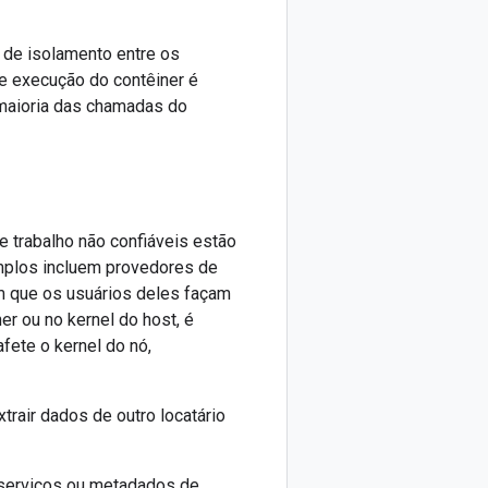
u de isolamento entre os
e execução do contêiner é
maioria das chamadas do
e trabalho não confiáveis estão
emplos incluem provedores de
 que os usuários deles façam
r ou no kernel do host, é
fete o kernel do nó,
trair dados de outro locatário
d serviços ou metadados de