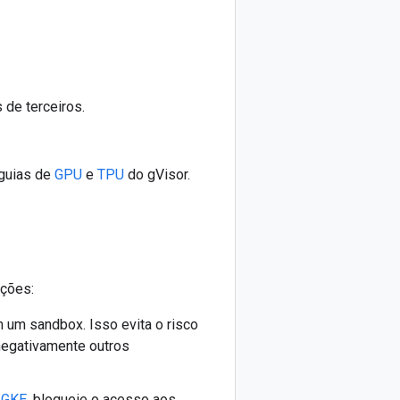
de terceiros.
 guias de
GPU
e
TPU
do gVisor.
ções:
um sandbox. Isso evita o risco
 negativamente outros
o GKE
, bloqueie o acesso aos