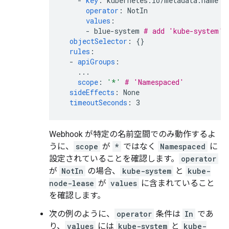
-
key
:
kubernetes.io/metadata.name
operator
:
NotIn
values
:
-
blue-system
# add 'kube-system' 
objectSelector
:
{}
rules
:
-
apiGroups
:
...
scope
:
'*'
# 'Namespaced'
sideEffects
:
None
timeoutSeconds
:
3
Webhook が特定の名前空間でのみ動作するよ
うに、
scope
が
*
ではなく
Namespaced
に
設定されていることを確認します。
operator
が
NotIn
の場合、
kube-system
と
kube-
node-lease
が
values
に含まれていること
を確認します。
次の例のように、
operator
条件は
In
であ
り、
values
には
kube-system
と
kube-