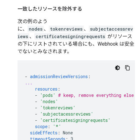
一致したリソースを除外する
次の例のよう
に、
nodes
、
tokenreviews
、
subjectaccessrev
iews
、
certificatesigningrequests
がリソース
の下にリストされている場合にも、Webhook は安全
でないとみなされます。
-
admissionReviewVersions
:
...
resources
:
-
'pods'
# keep, remove everything else
-
'nodes'
-
'tokenreviews'
-
'subjectacessreviews'
-
'certificatesigningrequests'
scope
:
'*'
sideEffects
:
None
timeoutSeconds
:
3