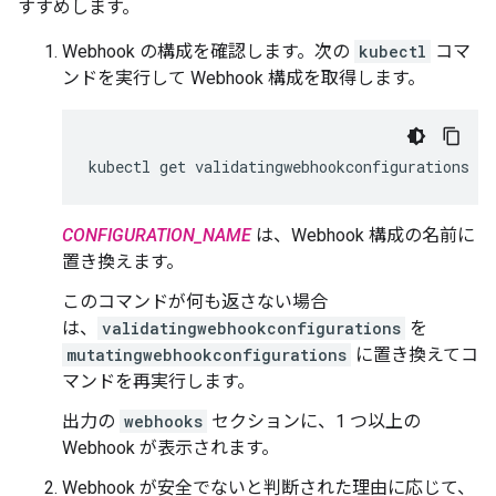
すすめします。
Webhook の構成を確認します。次の
kubectl
コマ
ンドを実行して Webhook 構成を取得します。
kubectl
get
validatingwebhookconfigurations
CO
CONFIGURATION_NAME
は、Webhook 構成の名前に
置き換えます。
このコマンドが何も返さない場合
は、
validatingwebhookconfigurations
を
mutatingwebhookconfigurations
に置き換えてコ
マンドを再実行します。
出力の
webhooks
セクションに、1 つ以上の
Webhook が表示されます。
Webhook が安全でないと判断された理由に応じて、