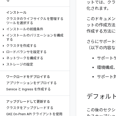
る
ットでは、クラ
化されます。
インストール
このドキュメン
クラスタのライフサイクルを管理する
ツールを選択する
ットの作成方法
インストールの前提条件
作成する方法に
インストールのバリエーションを構成
する
さらにサポート
クラスタを作成する
（以下の内容な
ロードバランサを設定する
サポート
ネットワークを構成する
ストレージの設定
環境構成
サポート
ワークロードをデプロイする
アプリケーションをデプロイする
Service と Ingress を作成する
デフォル
アップグレードして更新する
クラスタをアップグレードする
この後のセクシ
GKE On-Prem API クライアントを使用