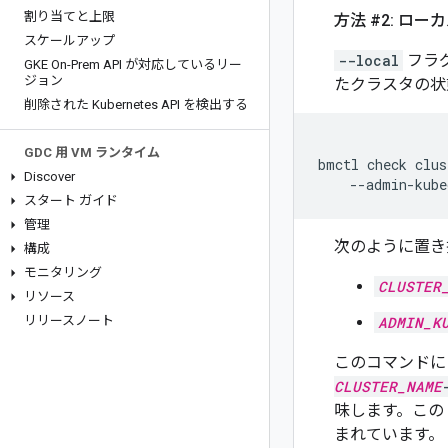
割り当てと上限
方法 #2: 
スケールアップ
--local
フラ
GKE On-Prem API が対応しているリー
ジョン
たクラスタの状
削除された Kubernetes API を検出する
GDC 用 VM ランタイム
bmctl
check
clus
Discover
--admin-kube
スタート ガイド
管理
次のように置き
構成
モニタリング
CLUSTER
リソース
リリースノート
ADMIN_K
このコマンドによ
CLUSTER_NAME
味します。この
まれています。