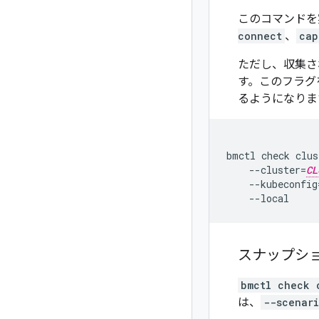
このコマンドを
connect
、
cap
ただし、収集さ
す。このフラグ
るようになりま
bmctl
check
clus
--cluster
=
CL
--kubeconfig
スナップシ
bmctl check 
は、
--scenar