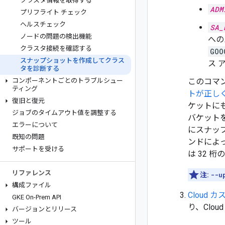
クラスタ情報を取得する
ADM
プリフライト チェック
ヘルスチェック
SA_
ノードの問題の検出機能
への
クラスタ接続を確認する
GOO
スナップショットを作成してクラス
ス 
タを診断する
コンポーネントごとのトラブルシュー
このコマン
ティング
トが正し
復旧と復元
ケットに
ジョブのタイムアウト値を調整する
バケット
エラーについて
にスナッ
既知の問題
ンドによ
サポートを受ける
は 32 
リファレンス
注:
--u
構成ファイル
Cloud
GKE On-Prem API
り、Clo
バージョンとリリース
ツール