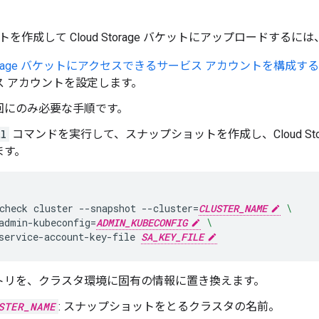
を作成して Cloud Storage バケットにアップロードする
 Storage バケットにアクセスできるサービス アカウントを構成する
ス アカウントを設定します。
回にのみ必要な手順です。
tl
コマンドを実行して、スナップショットを作成し、Cloud Sto
ます。
check
cluster
--snapshot
--cluster
=
CLUSTER_NAME
\
admin-kubeconfig
=
ADMIN_KUBECONFIG
\
service-account-key-file
SA_KEY_FILE
トリを、クラスタ環境に固有の情報に置き換えます。
STER_NAME
: スナップショットをとるクラスタの名前。