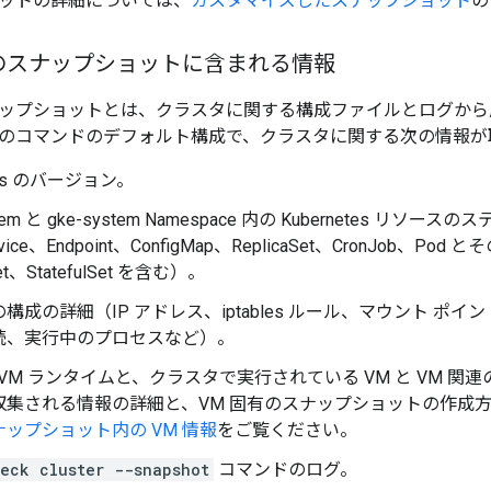
ットの詳細については、
カスタマイズしたスナップショット
の
のスナップショットに含まれる情報
ップショットとは、クラスタに関する構成ファイルとログから成る
のコマンドのデフォルト構成で、クラスタに関する次の情報が
etes のバージョン。
stem と gke-system Namespace 内の Kubernetes リ
ice、Endpoint、ConfigMap、ReplicaSet、CronJob、Pod
et、StatefulSet を含む）。
構成の詳細（IP アドレス、iptables ルール、マウント ポ
続、実行中のプロセスなど）。
の VM ランタイムと、クラスタで実行されている VM と VM 
収集される情報の詳細と、VM 固有のスナップショットの作成
ナップショット内の VM 情報
をご覧ください。
eck cluster --snapshot
コマンドのログ。