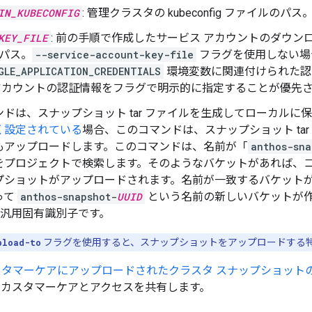
IN_KUBECONFIG
: 管理クラスタの kubeconfig ファイルのパス
KEY_FILE
: 前の手順で作成したサービス アカウントのダウンロ
パス。
--service-account-key-file
フラグを使用しない場
GLE_APPLICATION_CREDENTIALS
環境変数に関連付けられた認
アカウントの認証情報をフラグで明示的に指定することが優先
ドは、スナップショット tar ファイルを生成してローカルに
く設定されている
場合、このコマンドは、スナップショット tar ファイ
もアップロードします。このコマンドは、名前が「
anthos-sna
をプロジェクトで検索します。そのようなバケットがあれば、
プショットがアップロードされます。名前が一致するバケット
って
anthos-snapshot-
UUID
という名前の新しいバケットが
桁の汎用固有識別子です。
pload-to
フラグを使用すると、スナップショットをアップロードする
 カスタマーケアにアップロードされたクラスタ スナップショッ
ud カスタマーケアとアクセスを共有します。