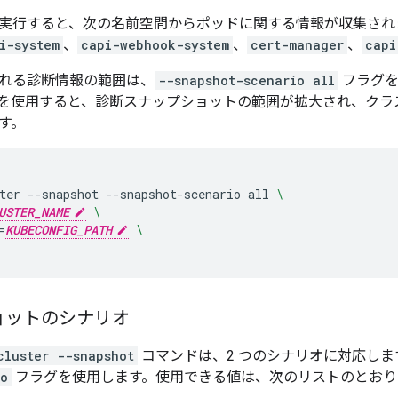
実行すると、次の名前空間からポッドに関する情報が収集され
i-system
、
capi-webhook-system
、
cert-manager
、
capi
れる診断情報の範囲は、
--snapshot-scenario all
フラグを
を使用すると、診断スナップショットの範囲が拡大され、クラスタ
す。
ter
--snapshot
--snapshot-scenario
all
\
USTER_NAME
\
=
KUBECONFIG_PATH
\
ョットのシナリオ
cluster --snapshot
コマンドは、2 つのシナリオに対応し
io
フラグを使用します。使用できる値は、次のリストのとおり