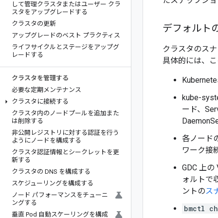
たスナップショ
して管理クラスタまたはユーザー クラ
スタをアップグレードする
クラスタの更新
デフォルト
アップグレードのベスト プラクティス
ライフサイクルとステージをアップグ
クラスタのスナ
レードする
具体的には、こ
クラスタを管理する
Kubern
必要な定期メンテナンス
kube-sy
クラスタに接続する
ード、Serv
クラスタ内のノードプールを追加また
DaemonS
は削除する
非公開レジストリに対する認証を行う
各ノードの
ようにノードを構成する
ワーク接
クラスタ認証情報とシークレットを更
新する
GDC 上
クラスタの DNS を構成する
ォルトで
スケジューリングを構成する
ントの
ス
ノード パフォーマンスをチューニ
ングする
bmctl ch
垂直 Pod 自動スケーリングを構成