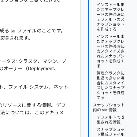
セクションをご覧ください。
インストールま
たはアップグレ
ードの停滞時に
デフォルトのス
ナップショット
を作成する
 tar ファイルのことです。
インストールま
取得されます。
たはアップグレ
ードの停滞時に
カスタマイズさ
れたスナップシ
ソースのステータス: クラスタ、マシン、ノ
ョットを作成す
る
 とそのオーナー（Deployment、
管理クラスタに
到達できない場
合にカスタマイ
イント、ファイル システム、ネット
ズしたスナップ
ショットを作成
する
関連のリソースに関する情報。デフ
スナップショット
内の VM 情報
方法については、このドキュメ
デフォルトで収
集される情報
スナップショッ
ト構成ファイル