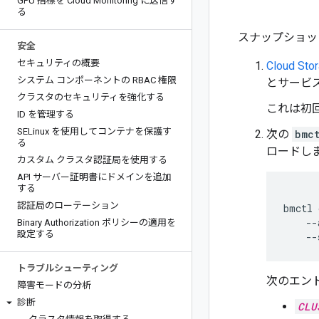
GPU 指標を Cloud Monitoring に送信す
る
スナップショット
安全
セキュリティの概要
Cloud
システム コンポーネントの RBAC 権限
とサービ
クラスタのセキュリティを強化する
これは初
ID を管理する
SELinux を使用してコンテナを保護す
次の
bmc
る
ロードし
カスタム クラスタ認証局を使用する
API サーバー証明書にドメインを追加
する
認証局のローテーション
bmctl
--
Binary Authorization ポリシーの適用を
設定する
--
トラブルシューティング
次のエン
障害モードの分析
診断
CLU