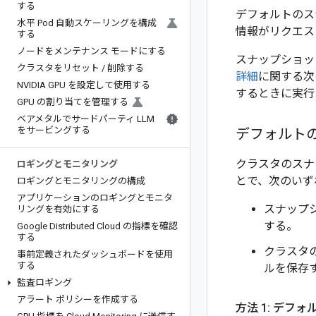
する
デフォルトのス
水平 Pod 自動スケーリングを構成
情報がリクエス
する
ノードをメンテナンス モードにする
スナップショッ
クラスタをリセット
/
削除する
詳細
に関する次
NVIDIA GPU を設定して使用する
するときに実行
GPU の割り当てを管理する
ベアメタルでサードパーティ LLM
をサービングする
デフォルト
クラスタのスナ
ロギングとモニタリング
とで、次のいず
ロギングとモニタリングの構成
アプリケーションのロギングとモニタ
スナップシ
リングを有効にする
する。
Google Distributed Cloud の指標を確認
する
クラスタ
事前定義されたダッシュボードを使用
する
ルを保存
監査ロギング
アラート ポリシーを作成する
方法 1: デフ