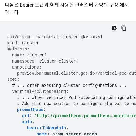
다음은 Bearer 토큰과 함께 사용할 클러스터 사양의 구성 예시
입니다.
apiVersion
:
baremetal.cluster.gke.io/v1
kind
:
Cluster
metadata
:
name
:
cluster1
namespace
:
cluster-cluster1
annotations
:
preview.baremetal.cluster.gke.io/vertical-pod-au
spec
:
# ... other existing cluster configurations ...
verticalPodAutoscaling
:
# ... other vertical Pod autoscaling configurati
# Add this new section to configure the vpa to u
prometheus
:
url
:
"http://prometheus.prometheus.monitorin
auth
:
bearerTokenAuth
:
name
:
prom-bearer-creds