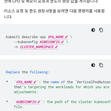
션에 CPU 및 메모리 요청과 한도의 권장 값을 게시합니다.
리소스 요청 및 한도 권장사항을 보려면 다음 명령어를 사용합
니다.
kubectl
describe
vpa
VPA_NAME
\
--kubeconfig
KUBECONFIG
\
-n
CLUSTER_NAMESPACE
Replace
the
following
:
*
`
VPA_NAME
`
:
the
name
of
the
`VerticalPodAutosc
that
's targeting the workloads for which you are
    adjustments.
*   `
KUBECONFIG
`: the path of the cluster kubeconf
    file.