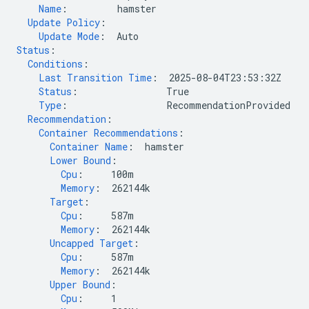
Name
:
hamster
Update Policy
:
Update Mode
:
Auto
Status
:
Conditions
:
Last Transition Time
:
2025-08-04T23:53:32Z
Status
:
True
Type
:
RecommendationProvided
Recommendation
:
Container Recommendations
:
Container Name
:
hamster
Lower Bound
:
Cpu
:
100m
Memory
:
262144k
Target
:
Cpu
:
587m
Memory
:
262144k
Uncapped Target
:
Cpu
:
587m
Memory
:
262144k
Upper Bound
:
Cpu
:
1