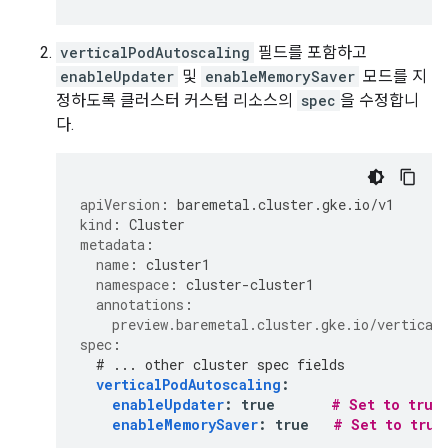
verticalPodAutoscaling
필드를 포함하고
enableUpdater
및
enableMemorySaver
모드를 지
정하도록 클러스터 커스텀 리소스의
spec
을 수정합니
다.
apiVersion
:
baremetal.cluster.gke.io/v1
kind
:
Cluster
metadata
:
name
:
cluster1
namespace
:
cluster-cluster1
annotations
:
preview.baremetal.cluster.gke.io/vertical
spec
:
# ... other cluster spec fields
verticalPodAutoscaling
:
enableUpdater
:
true
# Set to true
enableMemorySaver
:
true
# Set to true