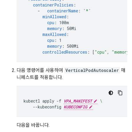
containerPolicies
:
-
containerName
:
'*'
minAllowed
:
cpu
:
100m
memory
:
50Mi
maxAllowed
:
cpu
:
1
memory
:
500Mi
controlledResources
:
[
"cpu"
,
"memory"
다음 명령어를 사용하여
VerticalPodAutoscaler
매
니페스트를 적용합니다.
kubectl
apply
-f
VPA_MANIFEST
\
--kubeconfig
KUBECONFIG
다음을 바꿉니다.