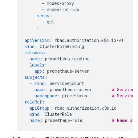
-
nodes/proxy
-
nodes/metrics
verbs
:
-
get
---
apiVersion
:
rbac.authorization.k8s.io/v1
kind
:
ClusterRoleBinding
metadata
:
name
:
prometheus-binding
labels
:
app
:
prometheus-server
subjects
:
-
kind
:
ServiceAccount
name
:
prometheus-server
# Service 
namespace
:
prometheus
# Service 
roleRef
:
apiGroup
:
rbac.authorization.k8s.io
kind
:
ClusterRole
name
:
prometheus-role
# Name of 