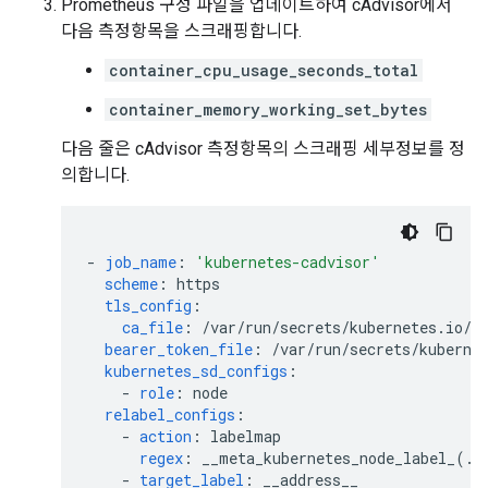
Prometheus 구성 파일을 업데이트하여 cAdvisor에서
다음 측정항목을 스크래핑합니다.
container_cpu_usage_seconds_total
container_memory_working_set_bytes
다음 줄은 cAdvisor 측정항목의 스크래핑 세부정보를 정
의합니다.
-
job_name
:
'kubernetes-cadvisor'
scheme
:
https
tls_config
:
ca_file
:
/var/run/secrets/kubernetes.io/s
bearer_token_file
:
/var/run/secrets/kuberne
kubernetes_sd_configs
:
-
role
:
node
relabel_configs
:
-
action
:
labelmap
regex
:
__meta_kubernetes_node_label_(.+
-
target_label
:
__address__