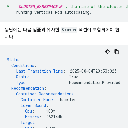
*   `
CLUSTER_NAMESPACE
`: the name of the cluster t
running
vertical
Pod
autoscaling
.
응답에는 다음 샘플과 유사한
Status
섹션이 포함되어야 합
니다.
Status
:
Conditions
:
Last Transition Time
:
2025-08-04T23:53:32Z
Status
:
True
Type
:
RecommendationProvided
Recommendation
:
Container Recommendations
:
Container Name
:
hamster
Lower Bound
:
Cpu
:
100m
Memory
:
262144k
Target
: