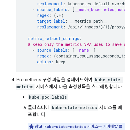
replacement
:
kubernetes.default.svc:443
-
source_labels
:
[
__meta_kubernetes_node_
regex
:
(.+)
target_label
:
__metrics_path__
replacement
:
/api/v1/nodes/${1}/proxy/m
metric_relabel_configs
:
# Keep only the metrics VPA uses to save di
-
source_labels
:
[
__name__
]
regex
:
(container_cpu_usage_seconds_tot
action
:
keep
Prometheus 구성 파일을 업데이트하여
kube-state-
metrics
서비스에서 다음 측정항목을 스크래핑합니다.
kube_pod_labels
클러스터에
kube-state-metrics
서비스를 배
포합니다.
참고:
kube-state-metrics
서비스는 베어메탈 클