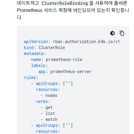
데이트하고
ClusterRoleBinding
을 사용하여 올바른
Prometheus 서비스 계정에 바인딩되어 있는지 확인합니
다.
apiVersion
:
rbac.authorization.k8s.io/v1
kind
:
ClusterRole
metadata
:
name
:
prometheus-role
labels
:
app
:
prometheus-server
rules
:
-
apiGroups
:
[
""
]
resources
:
-
nodes
verbs
:
-
get
-
list
-
watch
-
apiGroups
:
[
""
]
resources
: