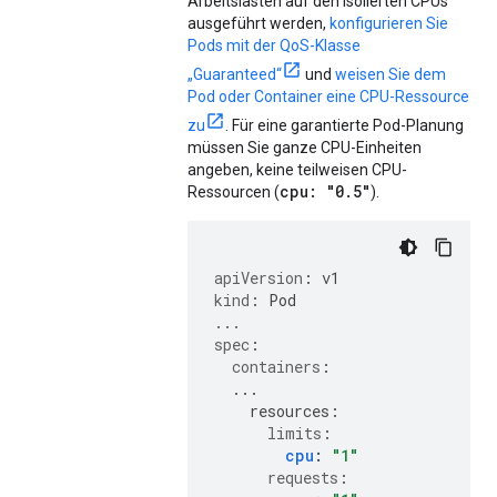
Arbeitslasten auf den isolierten CPUs
ausgeführt werden,
konfigurieren Sie
Pods mit der QoS-Klasse
„Guaranteed“
und
weisen Sie dem
Pod oder Container eine CPU-Ressource
zu
. Für eine garantierte Pod-Planung
müssen Sie ganze CPU-Einheiten
angeben, keine teilweisen CPU-
cpu: "0
.
5"
Ressourcen (
).
apiVersion
:
v1
kind
:
Pod
...
spec
:
containers
:
...
resources
:
limits
:
cpu
:
"1"
requests
: