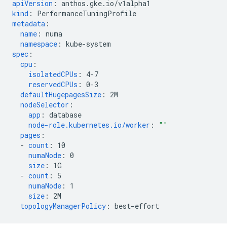
apiVersion
:
anthos.gke.io/v1alpha1
kind
:
PerformanceTuningProfile
metadata
:
name
:
numa
namespace
:
kube-system
spec
:
cpu
:
isolatedCPUs
:
4-7
reservedCPUs
:
0-3
defaultHugepagesSize
:
2M
nodeSelector
:
app
:
database
node-role.kubernetes.io/worker
:
""
pages
:
-
count
:
10
numaNode
:
0
size
:
1G
-
count
:
5
numaNode
:
1
size
:
2M
topologyManagerPolicy
:
best-effort