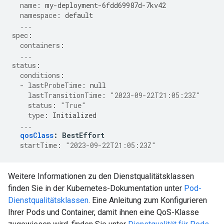
name
:
my-deployment-6fdd69987d-7kv42
namespace
:
default
...
spec
:
containers
:
...
status
:
conditions
:
-
lastProbeTime
:
null
lastTransitionTime
:
"2023-09-22T21:05:23Z"
status
:
"True"
type
:
Initialized
...
qosClass
:
BestEffort
startTime
:
"2023-09-22T21:05:23Z"
Weitere Informationen zu den Dienstqualitätsklassen
finden Sie in der Kubernetes-Dokumentation unter
Pod-
Dienstqualitätsklassen
. Eine Anleitung zum Konfigurieren
Ihrer Pods und Container, damit ihnen eine QoS-Klasse