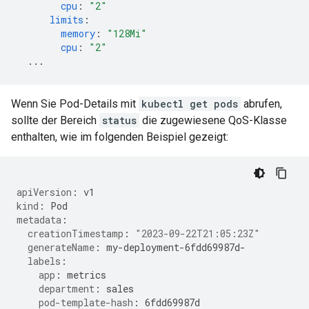
cpu
:
"2"
limits
:
memory
:
"128Mi"
cpu
:
"2"
...
Wenn Sie Pod-Details mit
kubectl get pods
abrufen,
sollte der Bereich
status
die zugewiesene QoS-Klasse
enthalten, wie im folgenden Beispiel gezeigt:
apiVersion
:
v1
kind
:
Pod
metadata
:
creationTimestamp
:
"2023-09-22T21:05:23Z"
generateName
:
my-deployment-6fdd69987d-
labels
:
app
:
metrics
department
:
sales
pod-template-hash
:
6fdd69987d