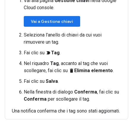
Vai alla pagina
Gestione chiavi
nella Google
Cloud console.
Vai a Gestione chiavi
Seleziona l'anello di chiavi da cui vuoi
rimuovere un tag.
Fai clic su
Tag
.
label_important
Nel riquadro
Tag
, accanto al tag che vuoi
scollegare, fai clic su
Elimina elemento
.
delete
Fai clic su
Salva
.
Nella finestra di dialogo
Conferma
, fai clic su
Conferma
per scollegare il tag.
Una notifica conferma che i tag sono stati aggiornati.