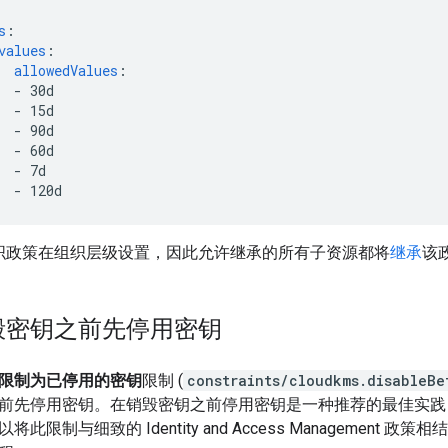
s
:
values
:
allowedValues
:
-
30d
-
15d
-
90d
-
60d
-
7d
-
120d
织政策在组织层级设置，因此允许继承的所有子资源都将
继承
该
毁密钥之前先停用密钥
限制为已停用的密钥
限制 (
constraints/cloudkms.disableBe
前先停用密钥。在销毁密钥之前停用密钥是一种推荐的最佳实践
此限制与细致的 Identity and Access Management