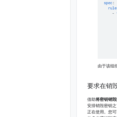
spec
:
rule
-
由于该组
要求在销
借助
将密钥销毁
安排销毁密钥之
正在使用。您可以将