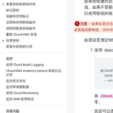
如果密钥遭到意
查看密钥和密钥详情
值。如果不需要
标记密钥
以使用较低的值
创建和管理标记
启用和停用密钥版本
注意
：
如果在层次结
销毁和恢复密钥版本
设置最高限制值。仅针对
删除 Cloud KMS 资源
如需设置
预定销
轮替密钥
更新外部密钥引用
使用
des
监控
使用 Cloud Audit Logging
gcloud
Cloud KMS Inventory Service 审核日志
记录
cons
--or
监控状态变化
监控和调整配额
使用 Cloud Monitoring
将
ORGAN
监控 EKM 使用情况
零。
您还可以
排查问题