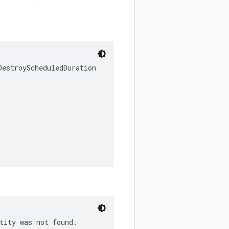
DestroyScheduledDuration