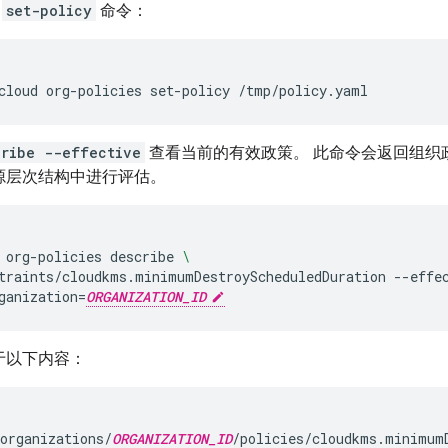
行
set-policy
命令：
cloud
org-policies
set-policy
cribe --effective
查看当前的有效政策。 此命令会返回组织
源层次结构中进行评估。
org-policies
describe
\
traints/cloudkms.minimumDestroyScheduledDuration
--effe
ganization
=
ORGANIZATION_ID
于以下内容：
organizations/
ORGANIZATION_ID
/policies/cloudkms.minimum