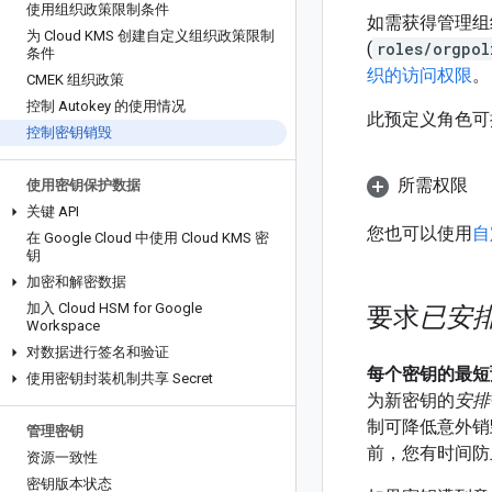
使用组织政策限制条件
如需获得管理组
为 Cloud KMS 创建自定义组织政策限制
(
roles/orgpol
条件
织的访问权限
。
CMEK 组织政策
控制 Autokey 的使用情况
此预定义角色可
控制密钥销毁
所需权限
使用密钥保护数据
关键 API
您也可以使用
自
在 Google Cloud 中使用 Cloud KMS 密
钥
加密和解密数据
加入 Cloud HSM for Google
要求
已安
Workspace
对数据进行签名和验证
每个密钥的最短
使用密钥封装机制共享 Secret
为新密钥的
安排
制可降低意外销
管理密钥
前，您有时间防
资源一致性
密钥版本状态