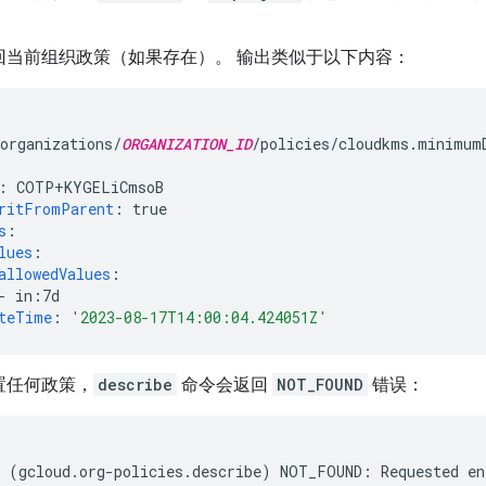
回当前组织政策（如果存在）。 输出类似于以下内容：
organizations/
ORGANIZATION_ID
/policies/cloudkms.minimum
:
COTP+KYGELiCmsoB
ritFromParent
:
true
s
:
lues
:
allowedValues
:
-
in:7d
teTime
:
'2023-08-17T14:00:04.424051Z'
置任何政策，
describe
命令会返回
NOT_FOUND
错误：