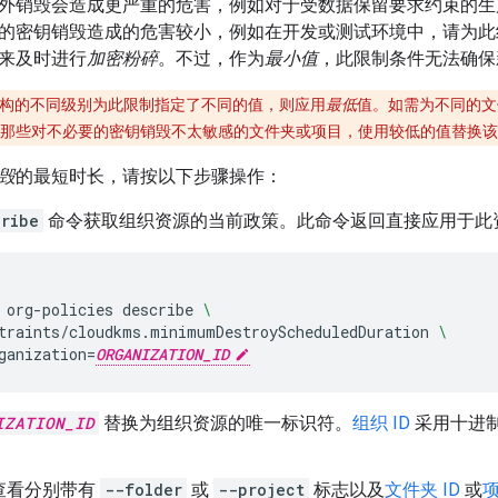
外销毁会造成更严重的危害，例如对于受数据保留要求约束的生
的密钥销毁造成的危害较小，例如在开发或测试环境中，请为此
来及时进行
加密粉碎
。不过，作为
最小值
，此限制条件无法确保
构的不同级别为此限制指定了不同的值，则应用
最低
值。如需为不同的文
那些对不必要的密钥销毁不太敏感的文件夹或项目，使用较低的值替换该
毁
的最短时长，请按以下步骤操作：
cribe
命令获取组织资源的当前政策。此命令返回直接应用于此
org-policies
describe
\
traints/cloudkms.minimumDestroyScheduledDuration
\
ganization
=
ORGANIZATION_ID
IZATION_ID
替换为组织资源的唯一标识符。
组织 ID
采用十进
查看分别带有
--folder
或
--project
标志以及
文件夹 ID
或
项