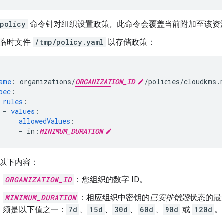
-policy
命令针对组织设置政策。此命令会覆盖当前附加至该资
临时文件
/tmp/policy.yaml
以存储政策：
ame
:
organizations/
ORGANIZATION_ID
/policies/cloudkms.
pec
:
rules
:
-
values
:
allowedValues
:
-
in:
MINIMUM_DURATION
以下内容：
ORGANIZATION_ID
：您组织的数字 ID。
MINIMUM_DURATION
：相应组织中密钥的
已安排销毁
状态的最
须是以下值之一：
7d
、
15d
、
30d
、
60d
、
90d
或
120d
。