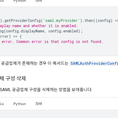
Go
Python
자바
).
getProviderConfig
(
'saml.myProvider'
).
then
((
config
)
=
splay name and whether it is enabled.
og
(
config
.
displayName
,
config
.
enabled
);
error
)
=
>
{
 error. Common error is that config is not found.
진 공급업체가 존재하는 경우 이 메서드는
SAMLAuthProviderConf
체 구성 삭제
SAML 공급업체 구성을 삭제하는 방법을 보여줍니다.
Go
Python
자바