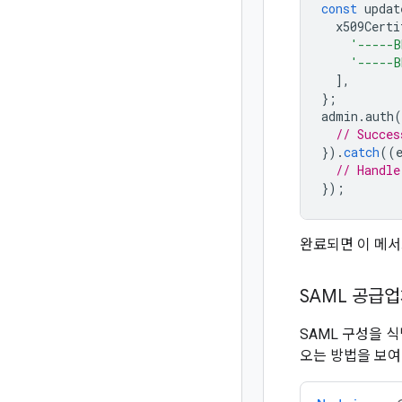
const
updat
x509Certi
'-----B
'-----B
],
};
admin
.
auth
(
// Succes
}).
catch
((
// Handle
});
완료되면 이 메
SAML 공급
SAML 구성을 
오는 방법을 보여