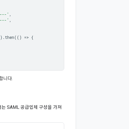
---'
,
---'
,
).
then
(()
=
>
{
합니다.
서는 SAML 공급업체 구성을 가져