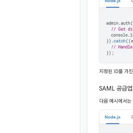
Node.js
admin
.
auth
(
// Get di
console
.
l
}).
catch
((
// Handle
});
지정된 ID를 가
SAML 공급업
다음 예시에서는 
Node.js