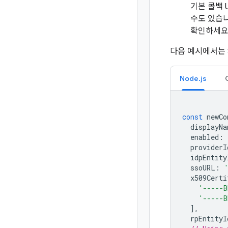
기본 콜백 
수도 있습니다
확인하세요
다음 예시에서는 
Node.js
const
newCo
displayNa
enabled
:
providerI
idpEntity
ssoURL
:
x509Certi
'-----B
'-----B
],
rpEntityI