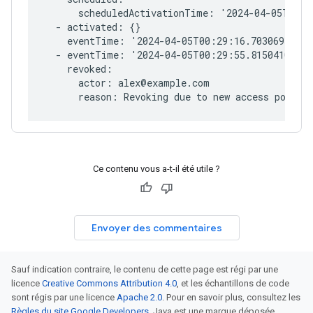
      scheduledActivationTime: '2024-04-05T00:29
  - activated: {}

    eventTime: '2024-04-05T00:29:16.703069535Z'

  - eventTime: '2024-04-05T00:29:55.815041079Z'

    revoked:

      actor: alex@example.com

Ce contenu vous a-t-il été utile ?
Envoyer des commentaires
Sauf indication contraire, le contenu de cette page est régi par une
licence
Creative Commons Attribution 4.0
, et les échantillons de code
sont régis par une licence
Apache 2.0
. Pour en savoir plus, consultez les
Règles du site Google Developers
. Java est une marque déposée