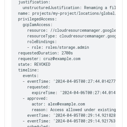
justification:

  unstructuredJustification: Renaming a file to 
name: projects/my-project/locations/global/enti
privilegedAccess:

  gcpIamAccess:

    resource: //cloudresourcemanager.googleapis.
    resourceType: cloudresourcemanager.googleapi
    roleBindings:

    - role: roles/storage.admin

requestedDuration: 2700s

requester: cruz@example.com

state: REVOKED

timeline:

  events:

  - eventTime: '2024-04-05T00:27:44.014277946Z'

    requested:

      expireTime: '2024-04-06T00:27:44.014277946
  - approved:

      actor: alex@example.com

      reason: Access allowed under existing poli
    eventTime: '2024-04-05T00:29:14.921828714Z'

  - eventTime: '2024-04-05T00:29:14.921763008Z'

    scheduled:
