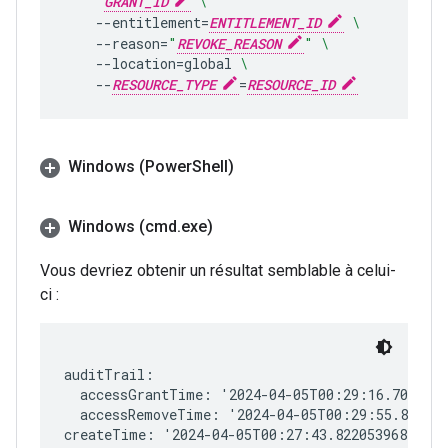
GRANT_ID
\
--entitlement
=
ENTITLEMENT_ID
\
--reason
=
"
REVOKE_REASON
"
\
--location
=
global
\
--
RESOURCE_TYPE
=
RESOURCE_ID
Windows (Power
Shell)
Windows (cmd
.
exe)
Vous devriez obtenir un résultat semblable à celui-
ci :
auditTrail:

  accessGrantTime: '2024-04-05T00:29:16.7030695
  accessRemoveTime: '2024-04-05T00:29:55.815041
createTime: '2024-04-05T00:27:43.822053968Z'
