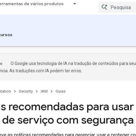
erramentas de vários produtos
cursos
O Google usa tecnologia de IA na tradução de conteúdos para seu
ncia. As traduções com IA podem ter erros.
tation
Security
IAM
Guias
as recomendadas para usar
 de serviço com segurança
eve as práticas recomendadas para gerenciar, usar e proteger 