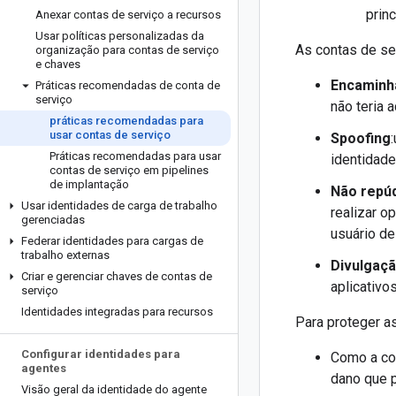
prin
Anexar contas de serviço a recursos
Usar políticas personalizadas da
As contas de se
organização para contas de serviço
e chaves
Encaminha
Práticas recomendadas de conta de
serviço
não teria 
práticas recomendadas para
usar contas de serviço
Spoofing
Práticas recomendadas para usar
identidade
contas de serviço em pipelines
de implantação
Não repú
Usar identidades de carga de trabalho
realizar o
gerenciadas
usuário de
Federar identidades para cargas de
trabalho externas
Divulgaç
Criar e gerenciar chaves de contas de
aplicativo
serviço
Identidades integradas para recursos
Para proteger as
Configurar identidades para
Como a con
agentes
dano que p
Visão geral da identidade do agente