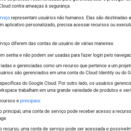
Cloud contra ameaças à segurança.
rviço
representam usuários não humanos. Elas são destinadas a
um aplicativo personalizado, precisa acessar recursos ou execu
rviço diferem das contas de usuário de várias maneiras:
êm senha e não podem ser usadas para fazer login pelo navegad
riadas e gerenciadas como um recurso que pertence a um projeto
suários são gerenciados em uma conta do Cloud Identity ou do
specíficas do Google Cloud. Por outro lado, os usuários gerenci
rkspace trabalham em uma grande variedade de produtos e serv
recursos e
principais
:
 principal, uma conta de serviço pode receber acesso a recurs
age.
 recurso, uma conta de serviço pode ser acessada e possivel