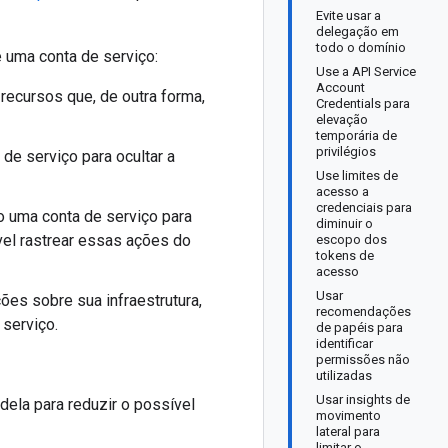
Evite usar a
delegação em
todo o domínio
 uma conta de serviço:
Use a API Service
Account
recursos que, de outra forma,
Credentials para
elevação
temporária de
privilégios
de serviço para ocultar a
Use limites de
acesso a
credenciais para
o uma conta de serviço para
diminuir o
vel rastrear essas ações do
escopo dos
tokens de
acesso
Usar
ões sobre sua infraestrutura,
recomendações
 serviço.
de papéis para
identificar
permissões não
utilizadas
Usar insights de
 dela para reduzir o possível
movimento
lateral para
limitar o