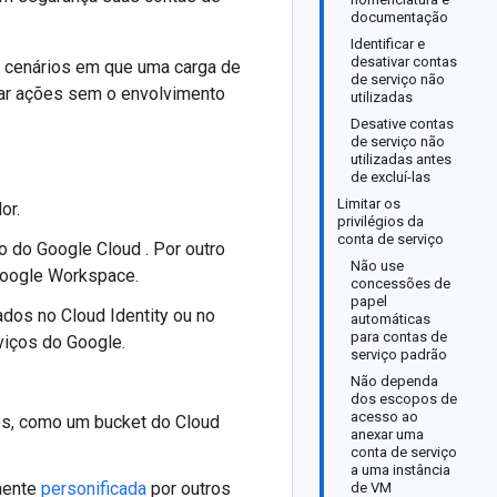
documentação
Identificar e
desativar contas
 cenários em que uma carga de
de serviço não
tar ações sem o envolvimento
utilizadas
Desative contas
de serviço não
utilizadas antes
de excluí-las
Limitar os
or.
privilégios da
conta de serviço
 do Google Cloud . Por outro
Não use
 Google Workspace.
concessões de
papel
ados no Cloud Identity ou no
automáticas
para contas de
iços do Google.
serviço padrão
Não dependa
dos escopos de
acesso ao
os, como um bucket do Cloud
anexar uma
conta de serviço
a uma instância
mente
personificada
por outros
de VM