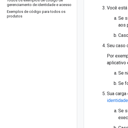
Todos os exemplos de código de
gerenciamento de identidade e acesso
Você está
Exemplos de código para todos os
produtos
Se s
aos 
Caso
Seu caso 
Por exempl
aplicativo
Se n
Se f
Sua carga 
identidade
Se s
exec
Caso