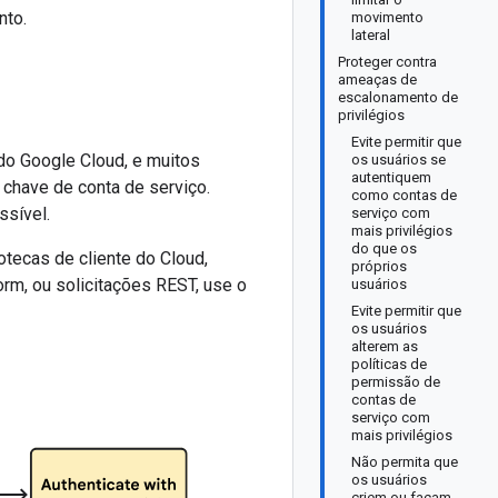
nto.
movimento
lateral
Proteger contra
ameaças de
escalonamento de
privilégios
Evite permitir que
do Google Cloud, e muitos
os usuários se
autentiquem
chave de conta de serviço.
como contas de
sível.
serviço com
mais privilégios
do que os
tecas de cliente do Cloud,
próprios
orm, ou solicitações REST, use o
usuários
Evite permitir que
os usuários
alterem as
políticas de
permissão de
contas de
serviço com
mais privilégios
Não permita que
os usuários
criem ou façam