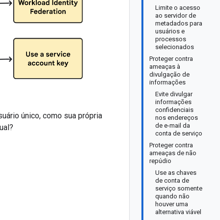
Limite o acesso
ao servidor de
metadados para
usuários e
processos
selecionados
Proteger contra
ameaças à
divulgação de
informações
Evite divulgar
informações
confidenciais
ário único, como sua própria
nos endereços
de e-mail da
ual?
conta de serviço
Proteger contra
ameaças de não
repúdio
Use as chaves
de conta de
serviço somente
quando não
houver uma
alternativa viável