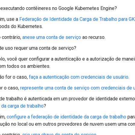
 executando contêineres no Google Kubernetes Engine?
im, use a
Federação de Identidade da Carga de Trabalho para G
pods do Kubernetes.
 contrário,
anexe uma conta de serviço
ao recurso.
de uso requer uma conta de serviço?
o, você quer configurar a autenticação e a autorização de manei
 em todos os ambientes.
ão for o caso,
faça a autenticação com credenciais de usuário
.
or o caso,
represente uma conta de serviço com credenciais de 
de trabalho é autenticada em um provedor de identidade externo
 da carga de trabalho
?
im,
configure a federação de identidade da carga de trabalho
para
ução no local ou em outros provedores de nuvem usem uma cont
 contrário,
crie uma chave de conta de serviço
.