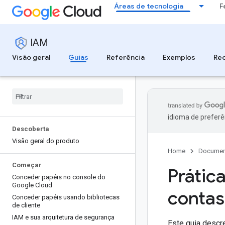
Áreas de tecnologia
F
IAM
Visão geral
Guias
Referência
Exemplos
Re
idioma de preferê
Descoberta
Visão geral do produto
Home
Documen
Começar
Prátic
Conceder papéis no console do
Google Cloud
contas
Conceder papéis usando bibliotecas
de cliente
IAM e sua arquitetura de segurança
Este guia descr