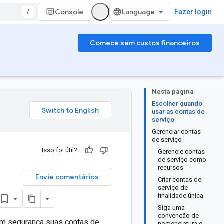
/
Console
Fazer login
Comece sem custos financeiros
Nesta página
Escolher quando
usar as contas de
serviço
Gerenciar contas
de serviço
Isso foi útil?
Gerencie contas
de serviço como
recursos
Envie comentários
Criar contas de
serviço de
finalidade única
Siga uma
convenção de
com segurança suas contas de
nomenclatura e