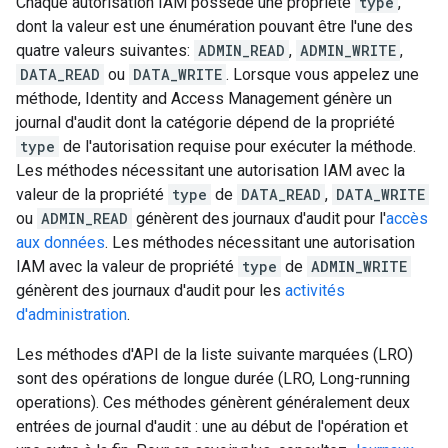
Chaque autorisation IAM possède une propriété
type
,
dont la valeur est une énumération pouvant être l'une des
quatre valeurs suivantes:
ADMIN_READ
,
ADMIN_WRITE
,
DATA_READ
ou
DATA_WRITE
. Lorsque vous appelez une
méthode, Identity and Access Management génère un
journal d'audit dont la catégorie dépend de la propriété
type
de l'autorisation requise pour exécuter la méthode.
Les méthodes nécessitant une autorisation IAM avec la
valeur de la propriété
type
de
DATA_READ
,
DATA_WRITE
ou
ADMIN_READ
génèrent des journaux d'audit pour l'
accès
aux données
. Les méthodes nécessitant une autorisation
IAM avec la valeur de propriété
type
de
ADMIN_WRITE
génèrent des journaux d'audit pour les
activités
d'administration
.
Les méthodes d'API de la liste suivante marquées (LRO)
sont des opérations de longue durée (LRO, Long-running
operations). Ces méthodes génèrent généralement deux
entrées de journal d'audit : une au début de l'opération et