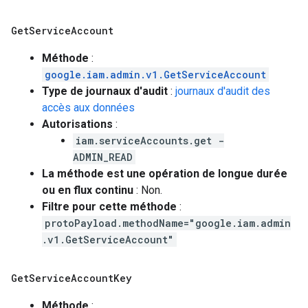
Get
Service
Account
Méthode
:
google.iam.admin.v1.GetServiceAccount
Type de journaux d'audit
:
journaux d'audit des
accès aux données
Autorisations
:
iam.serviceAccounts.get -
ADMIN_READ
La méthode est une opération de longue durée
ou en flux continu
: Non.
Filtre pour cette méthode
:
protoPayload.methodName="google.iam.admin
.v1.GetServiceAccount"
Get
Service
Account
Key
Méthode
: