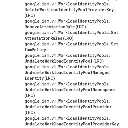
google
.
iam
.
v1
.
Workload
Identity
Pools
.
Delete
Workload
Identity
Pool
Provider
Key
(LRO)
google
.
iam
.
v1
.
Workload
Identity
Pools
.
Remove
Attestation
Rule
(LRO)
google
.
iam
.
v1
.
Workload
Identity
Pools
.
Set
Attestation
Rules
(LRO)
google
.
iam
.
v1
.
Workload
Identity
Pools
.
Set
Iam
Policy
google
.
iam
.
v1
.
Workload
Identity
Pools
.
Undelete
Workload
Identity
Pool
(LRO)
google
.
iam
.
v1
.
Workload
Identity
Pools
.
Undelete
Workload
Identity
Pool
Managed
Identity
(LRO)
google
.
iam
.
v1
.
Workload
Identity
Pools
.
Undelete
Workload
Identity
Pool
Namespace
(LRO)
google
.
iam
.
v1
.
Workload
Identity
Pools
.
Undelete
Workload
Identity
Pool
Provider
(LRO)
google
.
iam
.
v1
.
Workload
Identity
Pools
.
Undelete
Workload
Identity
Pool
Provider
Key