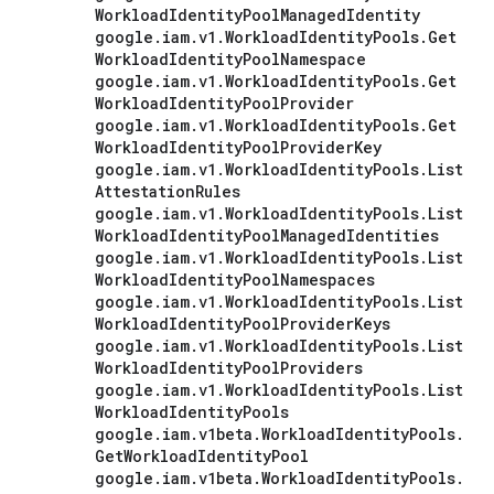
Workload
Identity
Pool
Managed
Identity
google
.
iam
.
v1
.
Workload
Identity
Pools
.
Get
Workload
Identity
Pool
Namespace
google
.
iam
.
v1
.
Workload
Identity
Pools
.
Get
Workload
Identity
Pool
Provider
google
.
iam
.
v1
.
Workload
Identity
Pools
.
Get
Workload
Identity
Pool
Provider
Key
google
.
iam
.
v1
.
Workload
Identity
Pools
.
List
Attestation
Rules
google
.
iam
.
v1
.
Workload
Identity
Pools
.
List
Workload
Identity
Pool
Managed
Identities
google
.
iam
.
v1
.
Workload
Identity
Pools
.
List
Workload
Identity
Pool
Namespaces
google
.
iam
.
v1
.
Workload
Identity
Pools
.
List
Workload
Identity
Pool
Provider
Keys
google
.
iam
.
v1
.
Workload
Identity
Pools
.
List
Workload
Identity
Pool
Providers
google
.
iam
.
v1
.
Workload
Identity
Pools
.
List
Workload
Identity
Pools
google
.
iam
.
v1beta
.
Workload
Identity
Pools
.
Get
Workload
Identity
Pool
google
.
iam
.
v1beta
.
Workload
Identity
Pools
.