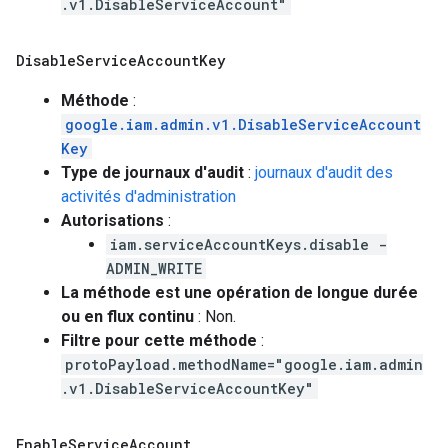
.v1.DisableServiceAccount"
Disable
Service
Account
Key
Méthode
:
google.iam.admin.v1.DisableServiceAccount
Key
Type de journaux d'audit
:
journaux d'audit des
activités d'administration
Autorisations
:
iam.serviceAccountKeys.disable -
ADMIN_WRITE
La méthode est une opération de longue durée
ou en flux continu
: Non.
Filtre pour cette méthode
:
protoPayload.methodName="google.iam.admin
.v1.DisableServiceAccountKey"
Enable
Service
Account