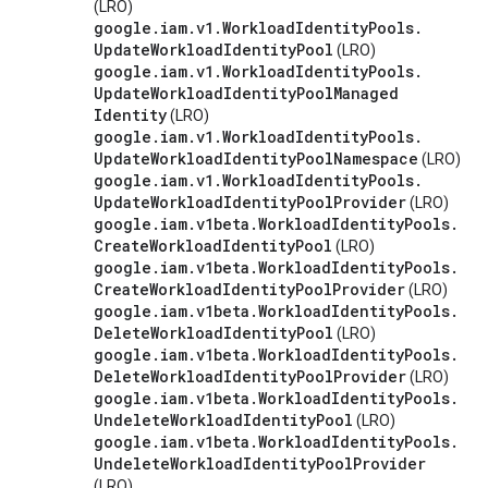
(LRO)
google
.
iam
.
v1
.
Workload
Identity
Pools
.
Update
Workload
Identity
Pool
(LRO)
google
.
iam
.
v1
.
Workload
Identity
Pools
.
Update
Workload
Identity
Pool
Managed
Identity
(LRO)
google
.
iam
.
v1
.
Workload
Identity
Pools
.
Update
Workload
Identity
Pool
Namespace
(LRO)
google
.
iam
.
v1
.
Workload
Identity
Pools
.
Update
Workload
Identity
Pool
Provider
(LRO)
google
.
iam
.
v1beta
.
Workload
Identity
Pools
.
Create
Workload
Identity
Pool
(LRO)
google
.
iam
.
v1beta
.
Workload
Identity
Pools
.
Create
Workload
Identity
Pool
Provider
(LRO)
google
.
iam
.
v1beta
.
Workload
Identity
Pools
.
Delete
Workload
Identity
Pool
(LRO)
google
.
iam
.
v1beta
.
Workload
Identity
Pools
.
Delete
Workload
Identity
Pool
Provider
(LRO)
google
.
iam
.
v1beta
.
Workload
Identity
Pools
.
Undelete
Workload
Identity
Pool
(LRO)
google
.
iam
.
v1beta
.
Workload
Identity
Pools
.
Undelete
Workload
Identity
Pool
Provider
(LRO)