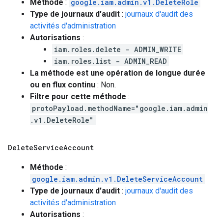
Méthode
:
google.iam.admin.v1.DeleteRole
Type de journaux d'audit
:
journaux d'audit des
activités d'administration
Autorisations
:
iam.roles.delete - ADMIN_WRITE
iam.roles.list - ADMIN_READ
La méthode est une opération de longue durée
ou en flux continu
: Non.
Filtre pour cette méthode
:
protoPayload.methodName="google.iam.admin
.v1.DeleteRole"
Delete
Service
Account
Méthode
:
google.iam.admin.v1.DeleteServiceAccount
Type de journaux d'audit
:
journaux d'audit des
activités d'administration
Autorisations
: