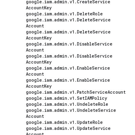
google
.
iam
.
admin
.
v1
.
Create
Service
Account
Key
google
.
iam
.
admin
.
v1
.
Delete
Role
google
.
iam
.
admin
.
v1
.
Delete
Service
Account
google
.
iam
.
admin
.
v1
.
Delete
Service
Account
Key
google
.
iam
.
admin
.
v1
.
Disable
Service
Account
google
.
iam
.
admin
.
v1
.
Disable
Service
Account
Key
google
.
iam
.
admin
.
v1
.
Enable
Service
Account
google
.
iam
.
admin
.
v1
.
Enable
Service
Account
Key
google
.
iam
.
admin
.
v1
.
Patch
Service
Account
google
.
iam
.
admin
.
v1
.
Set
IAMPolicy
google
.
iam
.
admin
.
v1
.
Undelete
Role
google
.
iam
.
admin
.
v1
.
Undelete
Service
Account
google
.
iam
.
admin
.
v1
.
Update
Role
google
.
iam
.
admin
.
v1
.
Update
Service
Account