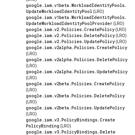
google
.
iam
.
v1beta
.
Workload
Identity
Pools
.
Update
Workload
Identity
Pool
(LRO)
google
.
iam
.
v1beta
.
Workload
Identity
Pools
.
Update
Workload
Identity
Pool
Provider
(LRO)
google
.
iam
.
v2
.
Policies
.
Create
Policy
(LRO)
google
.
iam
.
v2
.
Policies
.
Delete
Policy
(LRO)
google
.
iam
.
v2
.
Policies
.
Update
Policy
(LRO)
google
.
iam
.
v2alpha
.
Policies
.
Create
Policy
(LRO)
google
.
iam
.
v2alpha
.
Policies
.
Delete
Policy
(LRO)
google
.
iam
.
v2alpha
.
Policies
.
Update
Policy
(LRO)
google
.
iam
.
v2beta
.
Policies
.
Create
Policy
(LRO)
google
.
iam
.
v2beta
.
Policies
.
Delete
Policy
(LRO)
google
.
iam
.
v2beta
.
Policies
.
Update
Policy
(LRO)
google
.
iam
.
v3
.
Policy
Bindings
.
Create
Policy
Binding
(LRO)
google
.
iam
.
v3
.
Policy
Bindings
.
Delete