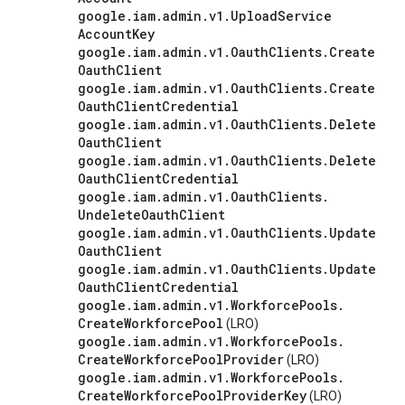
google
.
iam
.
admin
.
v1
.
Upload
Service
Account
Key
google
.
iam
.
admin
.
v1
.
Oauth
Clients
.
Create
Oauth
Client
google
.
iam
.
admin
.
v1
.
Oauth
Clients
.
Create
Oauth
Client
Credential
google
.
iam
.
admin
.
v1
.
Oauth
Clients
.
Delete
Oauth
Client
google
.
iam
.
admin
.
v1
.
Oauth
Clients
.
Delete
Oauth
Client
Credential
google
.
iam
.
admin
.
v1
.
Oauth
Clients
.
Undelete
Oauth
Client
google
.
iam
.
admin
.
v1
.
Oauth
Clients
.
Update
Oauth
Client
google
.
iam
.
admin
.
v1
.
Oauth
Clients
.
Update
Oauth
Client
Credential
google
.
iam
.
admin
.
v1
.
Workforce
Pools
.
Create
Workforce
Pool
(LRO)
google
.
iam
.
admin
.
v1
.
Workforce
Pools
.
Create
Workforce
Pool
Provider
(LRO)
google
.
iam
.
admin
.
v1
.
Workforce
Pools
.
Create
Workforce
Pool
Provider
Key
(LRO)