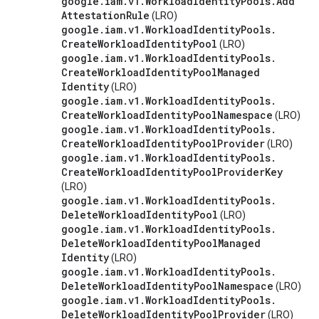
google
.
iam
.
v1
.
Workload
Identity
Pools
.
Add
Attestation
Rule
(LRO)
google
.
iam
.
v1
.
Workload
Identity
Pools
.
Create
Workload
Identity
Pool
(LRO)
google
.
iam
.
v1
.
Workload
Identity
Pools
.
Create
Workload
Identity
Pool
Managed
Identity
(LRO)
google
.
iam
.
v1
.
Workload
Identity
Pools
.
Create
Workload
Identity
Pool
Namespace
(LRO)
google
.
iam
.
v1
.
Workload
Identity
Pools
.
Create
Workload
Identity
Pool
Provider
(LRO)
google
.
iam
.
v1
.
Workload
Identity
Pools
.
Create
Workload
Identity
Pool
Provider
Key
(LRO)
google
.
iam
.
v1
.
Workload
Identity
Pools
.
Delete
Workload
Identity
Pool
(LRO)
google
.
iam
.
v1
.
Workload
Identity
Pools
.
Delete
Workload
Identity
Pool
Managed
Identity
(LRO)
google
.
iam
.
v1
.
Workload
Identity
Pools
.
Delete
Workload
Identity
Pool
Namespace
(LRO)
google
.
iam
.
v1
.
Workload
Identity
Pools
.
Delete
Workload
Identity
Pool
Provider
(LRO)