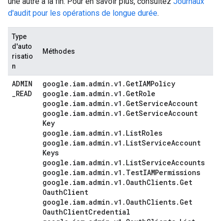
une autre à la fin. Pour en savoir plus, consultez
Journaux
d'audit pour les opérations de longue durée
.
Type
d'auto
Méthodes
risatio
n
ADMIN
google
.
iam
.
admin
.
v1
.
Get
IAMPolicy
_
READ
google
.
iam
.
admin
.
v1
.
Get
Role
google
.
iam
.
admin
.
v1
.
Get
Service
Account
google
.
iam
.
admin
.
v1
.
Get
Service
Account
Key
google
.
iam
.
admin
.
v1
.
List
Roles
google
.
iam
.
admin
.
v1
.
List
Service
Account
Keys
google
.
iam
.
admin
.
v1
.
List
Service
Accounts
google
.
iam
.
admin
.
v1
.
Test
IAMPermissions
google
.
iam
.
admin
.
v1
.
Oauth
Clients
.
Get
Oauth
Client
google
.
iam
.
admin
.
v1
.
Oauth
Clients
.
Get
Oauth
Client
Credential