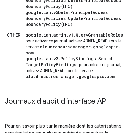
Boundary
Policies
.
Delete
Principal
Access
Boundary
Policy
(LRO)
google
.
iam
.
v3beta
.
Principal
Access
Boundary
Policies
.
Update
Principal
Access
Boundary
Policy
(LRO)
OTHER
google
.
iam
.
admin
.
v1
.
Query
Grantable
Roles
:
ADMIN
_
READ
pour activer ce journal, activez
sous le
cloudresourcemanager
.
googleapis
.
service
com
.
google
.
iam
.
v3
.
Policy
Bindings
.
Search
Target
Policy
Bindings
: pour activer ce journal,
ADMIN
_
READ
activez
sous le service
cloudresourcemanager
.
googleapis
.
com
.
Journaux d'audit d'interface API
Pour en savoir plus sur la manière dont les autorisations