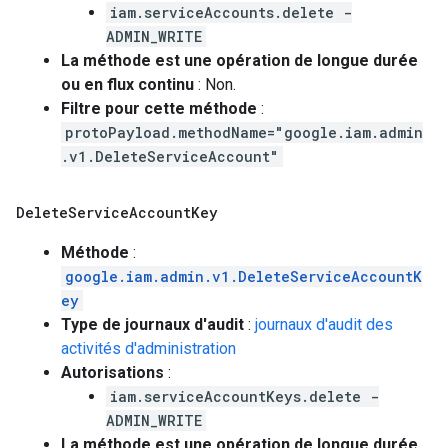
iam.serviceAccounts.delete -
ADMIN_WRITE
La méthode est une opération de longue durée
ou en flux continu
: Non.
Filtre pour cette méthode
:
protoPayload.methodName="google.iam.admin
.v1.DeleteServiceAccount"
Delete
Service
Account
Key
Méthode
:
google.iam.admin.v1.DeleteServiceAccountK
ey
Type de journaux d'audit
:
journaux d'audit des
activités d'administration
Autorisations
:
iam.serviceAccountKeys.delete -
ADMIN_WRITE
La méthode est une opération de longue durée