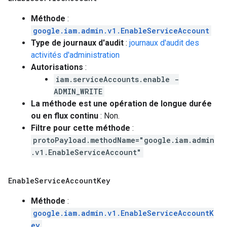
Méthode
:
google.iam.admin.v1.EnableServiceAccount
Type de journaux d'audit
:
journaux d'audit des
activités d'administration
Autorisations
:
iam.serviceAccounts.enable -
ADMIN_WRITE
La méthode est une opération de longue durée
ou en flux continu
: Non.
Filtre pour cette méthode
:
protoPayload.methodName="google.iam.admin
.v1.EnableServiceAccount"
Enable
Service
Account
Key
Méthode
:
google.iam.admin.v1.EnableServiceAccountK
ey