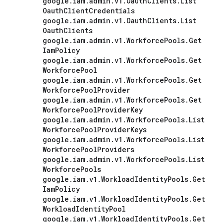
google
.
iam
.
admin
.
v1
.
Oauth
Clients
.
List
Oauth
Client
Credentials
google
.
iam
.
admin
.
v1
.
Oauth
Clients
.
List
Oauth
Clients
google
.
iam
.
admin
.
v1
.
Workforce
Pools
.
Get
Iam
Policy
google
.
iam
.
admin
.
v1
.
Workforce
Pools
.
Get
Workforce
Pool
google
.
iam
.
admin
.
v1
.
Workforce
Pools
.
Get
Workforce
Pool
Provider
google
.
iam
.
admin
.
v1
.
Workforce
Pools
.
Get
Workforce
Pool
Provider
Key
google
.
iam
.
admin
.
v1
.
Workforce
Pools
.
List
Workforce
Pool
Provider
Keys
google
.
iam
.
admin
.
v1
.
Workforce
Pools
.
List
Workforce
Pool
Providers
google
.
iam
.
admin
.
v1
.
Workforce
Pools
.
List
Workforce
Pools
google
.
iam
.
v1
.
Workload
Identity
Pools
.
Get
Iam
Policy
google
.
iam
.
v1
.
Workload
Identity
Pools
.
Get
Workload
Identity
Pool
google
.
iam
.
v1
.
Workload
Identity
Pools
.
Get