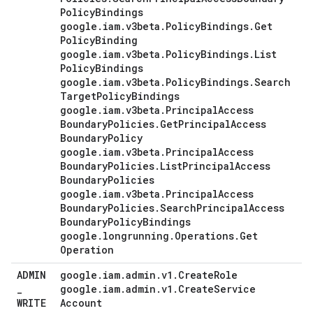
Policy
Bindings
google
.
iam
.
v3beta
.
Policy
Bindings
.
Get
Policy
Binding
google
.
iam
.
v3beta
.
Policy
Bindings
.
List
Policy
Bindings
google
.
iam
.
v3beta
.
Policy
Bindings
.
Search
Target
Policy
Bindings
google
.
iam
.
v3beta
.
Principal
Access
Boundary
Policies
.
Get
Principal
Access
Boundary
Policy
google
.
iam
.
v3beta
.
Principal
Access
Boundary
Policies
.
List
Principal
Access
Boundary
Policies
google
.
iam
.
v3beta
.
Principal
Access
Boundary
Policies
.
Search
Principal
Access
Boundary
Policy
Bindings
google
.
longrunning
.
Operations
.
Get
Operation
ADMIN
google
.
iam
.
admin
.
v1
.
Create
Role
_
google
.
iam
.
admin
.
v1
.
Create
Service
WRITE
Account