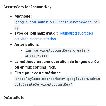
Create
Service
Account
Key
Méthode
:
google.iam.admin.v1.CreateServiceAccountK
ey
Type de journaux d'audit
:
journaux d'audit des
activités d'administration
Autorisations
:
iam.serviceAccountKeys.create -
ADMIN_WRITE
La méthode est une opération de longue durée
ou en flux continu
: Non.
Filtre pour cette méthode
:
protoPayload.methodName="google.iam.admin
.v1.CreateServiceAccountKey"
Delete
Role