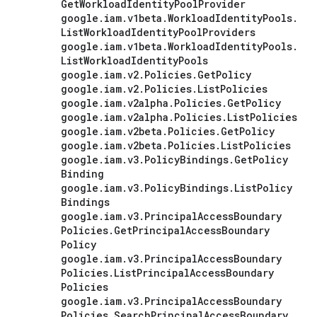
Get
Workload
Identity
Pool
Provider
google
.
iam
.
v1beta
.
Workload
Identity
Pools
.
List
Workload
Identity
Pool
Providers
google
.
iam
.
v1beta
.
Workload
Identity
Pools
.
List
Workload
Identity
Pools
google
.
iam
.
v2
.
Policies
.
Get
Policy
google
.
iam
.
v2
.
Policies
.
List
Policies
google
.
iam
.
v2alpha
.
Policies
.
Get
Policy
google
.
iam
.
v2alpha
.
Policies
.
List
Policies
google
.
iam
.
v2beta
.
Policies
.
Get
Policy
google
.
iam
.
v2beta
.
Policies
.
List
Policies
google
.
iam
.
v3
.
Policy
Bindings
.
Get
Policy
Binding
google
.
iam
.
v3
.
Policy
Bindings
.
List
Policy
Bindings
google
.
iam
.
v3
.
Principal
Access
Boundary
Policies
.
Get
Principal
Access
Boundary
Policy
google
.
iam
.
v3
.
Principal
Access
Boundary
Policies
.
List
Principal
Access
Boundary
Policies
google
.
iam
.
v3
.
Principal
Access
Boundary
Policies
.
Search
Principal
Access
Boundary