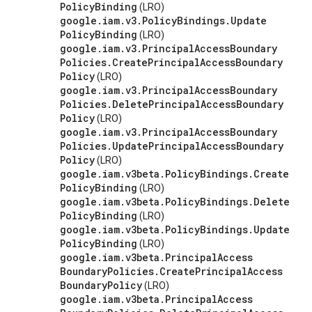
Policy
Binding
(LRO)
google
.
iam
.
v3
.
Policy
Bindings
.
Update
Policy
Binding
(LRO)
google
.
iam
.
v3
.
Principal
Access
Boundary
Policies
.
Create
Principal
Access
Boundary
Policy
(LRO)
google
.
iam
.
v3
.
Principal
Access
Boundary
Policies
.
Delete
Principal
Access
Boundary
Policy
(LRO)
google
.
iam
.
v3
.
Principal
Access
Boundary
Policies
.
Update
Principal
Access
Boundary
Policy
(LRO)
google
.
iam
.
v3beta
.
Policy
Bindings
.
Create
Policy
Binding
(LRO)
google
.
iam
.
v3beta
.
Policy
Bindings
.
Delete
Policy
Binding
(LRO)
google
.
iam
.
v3beta
.
Policy
Bindings
.
Update
Policy
Binding
(LRO)
google
.
iam
.
v3beta
.
Principal
Access
Boundary
Policies
.
Create
Principal
Access
Boundary
Policy
(LRO)
google
.
iam
.
v3beta
.
Principal
Access