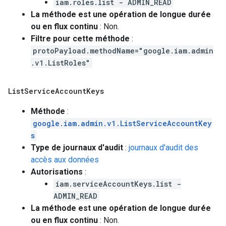
iam.roles.list - ADMIN_READ
La méthode est une opération de longue durée
ou en flux continu
: Non.
Filtre pour cette méthode
:
protoPayload.methodName="google.iam.admin
.v1.ListRoles"
List
Service
Account
Keys
Méthode
:
google.iam.admin.v1.ListServiceAccountKey
s
Type de journaux d'audit
:
journaux d'audit des
accès aux données
Autorisations
:
iam.serviceAccountKeys.list -
ADMIN_READ
La méthode est une opération de longue durée
ou en flux continu
: Non.