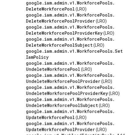
google
.
iam
.
admin
.
v1
.
Workforce
Pools
.
Delete
Workforce
Pool
(LRO)
google
.
iam
.
admin
.
v1
.
Workforce
Pools
.
Delete
Workforce
Pool
Provider
(LRO)
google
.
iam
.
admin
.
v1
.
Workforce
Pools
.
Delete
Workforce
Pool
Provider
Key
(LRO)
google
.
iam
.
admin
.
v1
.
Workforce
Pools
.
Delete
Workforce
Pool
Subject
(LRO)
google
.
iam
.
admin
.
v1
.
Workforce
Pools
.
Set
Iam
Policy
google
.
iam
.
admin
.
v1
.
Workforce
Pools
.
Undelete
Workforce
Pool
(LRO)
google
.
iam
.
admin
.
v1
.
Workforce
Pools
.
Undelete
Workforce
Pool
Provider
(LRO)
google
.
iam
.
admin
.
v1
.
Workforce
Pools
.
Undelete
Workforce
Pool
Provider
Key
(LRO)
google
.
iam
.
admin
.
v1
.
Workforce
Pools
.
Undelete
Workforce
Pool
Subject
(LRO)
google
.
iam
.
admin
.
v1
.
Workforce
Pools
.
Update
Workforce
Pool
(LRO)
google
.
iam
.
admin
.
v1
.
Workforce
Pools
.
Update
Workforce
Pool
Provider
(LRO)