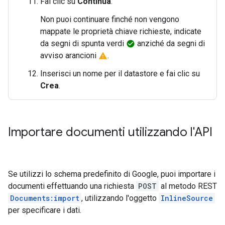
Fai clic su
Continua
.
Non puoi continuare finché non vengono
mappate le proprietà chiave richieste, indicate
da segni di spunta verdi
anziché da segni di
check_circle
avviso arancioni
.
warning
Inserisci un nome per il datastore e fai clic su
Crea
.
Importare documenti utilizzando l'API
Se utilizzi lo schema predefinito di Google, puoi importare i
documenti effettuando una richiesta
POST
al metodo REST
Documents:import
, utilizzando l'oggetto
InlineSource
per specificare i dati.