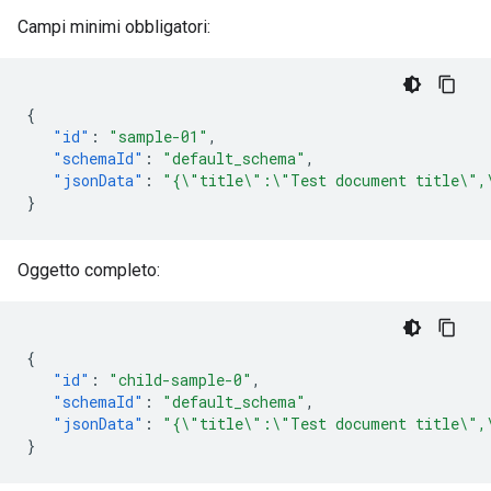
Campi minimi obbligatori:
{
"id"
:
"sample-01"
,
"schemaId"
:
"default_schema"
,
"jsonData"
:
"{\"title\":\"Test document title\",
}
Oggetto completo:
{
"id"
:
"child-sample-0"
,
"schemaId"
:
"default_schema"
,
"jsonData"
:
"{\"title\":\"Test document title\",
}