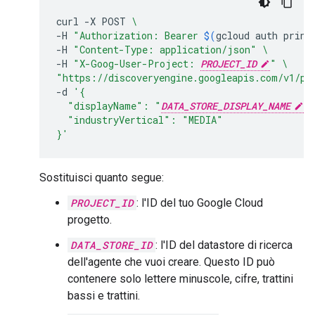
curl
-X
POST
\
-H
"Authorization: Bearer 
$(
gcloud
auth
print
-H
"Content-Type: application/json"
\
-H
"X-Goog-User-Project: 
PROJECT_ID
"
\
"https://discoveryengine.googleapis.com/v1/pr
-d
'{
  "displayName": "
DATA_STORE_DISPLAY_NAME
"
  "industryVertical": "MEDIA"
}'
Sostituisci quanto segue:
PROJECT_ID
: l'ID del tuo Google Cloud
progetto.
DATA_STORE_ID
: l'ID del datastore di ricerca
dell'agente che vuoi creare. Questo ID può
contenere solo lettere minuscole, cifre, trattini
bassi e trattini.