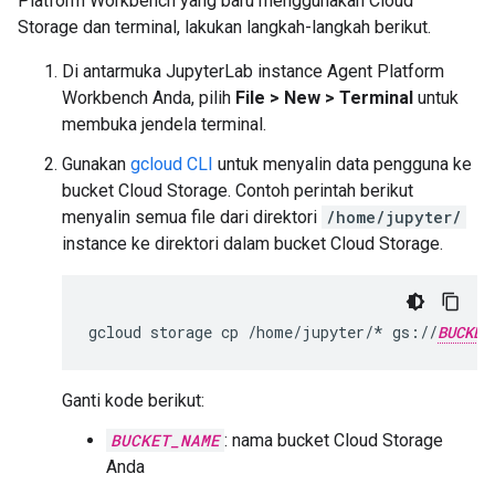
Platform Workbench yang baru menggunakan Cloud
Storage dan terminal, lakukan langkah-langkah berikut.
Di antarmuka JupyterLab instance Agent Platform
Workbench Anda, pilih
File
>
New
>
Terminal
untuk
membuka jendela terminal.
Gunakan
gcloud CLI
untuk menyalin data pengguna ke
bucket Cloud Storage. Contoh perintah berikut
menyalin semua file dari direktori
/home/jupyter/
instance ke direktori dalam bucket Cloud Storage.
gcloud
storage
cp
/home/jupyter/*
gs://
BUCKET
Ganti kode berikut:
BUCKET_NAME
: nama bucket Cloud Storage
Anda