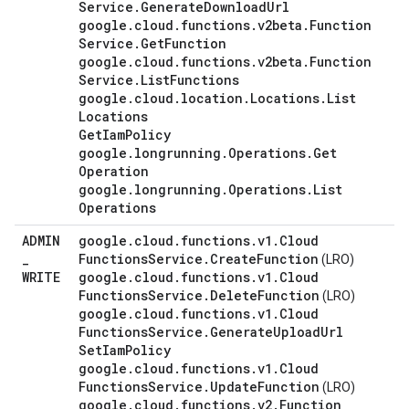
Service
.
Generate
Download
Url
google
.
cloud
.
functions
.
v2beta
.
Function
Service
.
Get
Function
google
.
cloud
.
functions
.
v2beta
.
Function
Service
.
List
Functions
google
.
cloud
.
location
.
Locations
.
List
Locations
Get
Iam
Policy
google
.
longrunning
.
Operations
.
Get
Operation
google
.
longrunning
.
Operations
.
List
Operations
ADMIN
google
.
cloud
.
functions
.
v1
.
Cloud
_
Functions
Service
.
Create
Function
(LRO)
WRITE
google
.
cloud
.
functions
.
v1
.
Cloud
Functions
Service
.
Delete
Function
(LRO)
google
.
cloud
.
functions
.
v1
.
Cloud
Functions
Service
.
Generate
Upload
Url
Set
Iam
Policy
google
.
cloud
.
functions
.
v1
.
Cloud
Functions
Service
.
Update
Function
(LRO)
google
.
cloud
.
functions
.
v2
.
Function