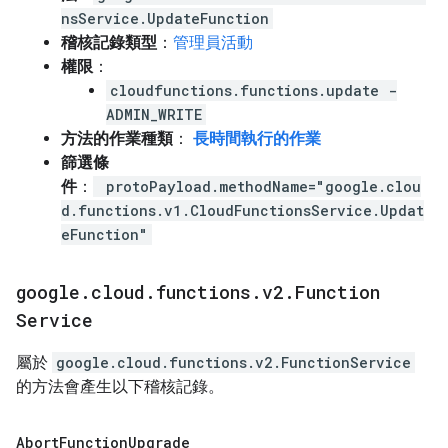
nsService.UpdateFunction
稽核記錄類型
：
管理員活動
權限
：
cloudfunctions.functions.update -
ADMIN_WRITE
方法的作業種類
：
長時間執行的作業
篩選條
件
：
protoPayload.methodName="google.clou
d.functions.v1.CloudFunctionsService.Updat
eFunction"
google
.
cloud
.
functions
.
v2
.
Function
Service
屬於
google.cloud.functions.v2.FunctionService
的方法會產生以下稽核記錄。
Abort
Function
Upgrade