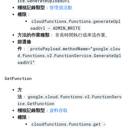
ice.GenerateUploadUrl
稽核記錄類型
：
管理員活動
權限
：
cloudfunctions.functions.generateUpl
oadUrl - ADMIN_WRITE
方法的作業種類
： 非長時間執行或串流作業。
篩選條
件
：
protoPayload.methodName="google.clou
d.functions.v2.FunctionService.GenerateUpl
oadUrl"
Get
Function
方
法
：
google.cloud.functions.v2.FunctionServ
ice.GetFunction
稽核記錄類型
：
資料存取
權限
：
cloudfunctions.functions.get -