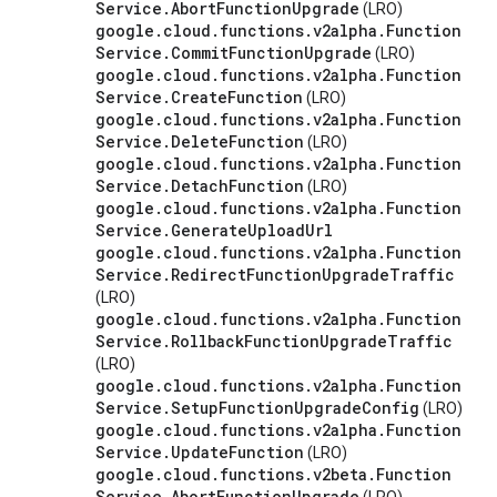
Service
.
Abort
Function
Upgrade
(LRO)
google
.
cloud
.
functions
.
v2alpha
.
Function
Service
.
Commit
Function
Upgrade
(LRO)
google
.
cloud
.
functions
.
v2alpha
.
Function
Service
.
Create
Function
(LRO)
google
.
cloud
.
functions
.
v2alpha
.
Function
Service
.
Delete
Function
(LRO)
google
.
cloud
.
functions
.
v2alpha
.
Function
Service
.
Detach
Function
(LRO)
google
.
cloud
.
functions
.
v2alpha
.
Function
Service
.
Generate
Upload
Url
google
.
cloud
.
functions
.
v2alpha
.
Function
Service
.
Redirect
Function
Upgrade
Traffic
(LRO)
google
.
cloud
.
functions
.
v2alpha
.
Function
Service
.
Rollback
Function
Upgrade
Traffic
(LRO)
google
.
cloud
.
functions
.
v2alpha
.
Function
Service
.
Setup
Function
Upgrade
Config
(LRO)
google
.
cloud
.
functions
.
v2alpha
.
Function
Service
.
Update
Function
(LRO)
google
.
cloud
.
functions
.
v2beta
.
Function
Service
.
Abort
Function
Upgrade