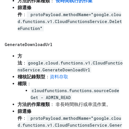
方法的作業種類
：
長時間執行的作業
篩選條
件
：
protoPayload.methodName="google.clou
d.functions.v1.CloudFunctionsService.Delet
eFunction"
Generate
Download
Url
方
法
：
google.cloud.functions.v1.CloudFunctio
nsService.GenerateDownloadUrl
稽核記錄類型
：
資料存取
權限
：
cloudfunctions.functions.sourceCode
Get - ADMIN_READ
方法的作業種類
： 非長時間執行或串流作業。
篩選條
件
：
protoPayload.methodName="google.clou
d.functions.v1.CloudFunctionsService.Gener