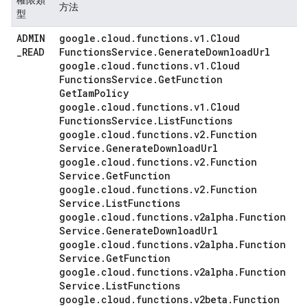
權限類
方法
型
ADMIN
google
.
cloud
.
functions
.
v1
.
Cloud
_
READ
Functions
Service
.
Generate
Download
Url
google
.
cloud
.
functions
.
v1
.
Cloud
Functions
Service
.
Get
Function
Get
Iam
Policy
google
.
cloud
.
functions
.
v1
.
Cloud
Functions
Service
.
List
Functions
google
.
cloud
.
functions
.
v2
.
Function
Service
.
Generate
Download
Url
google
.
cloud
.
functions
.
v2
.
Function
Service
.
Get
Function
google
.
cloud
.
functions
.
v2
.
Function
Service
.
List
Functions
google
.
cloud
.
functions
.
v2alpha
.
Function
Service
.
Generate
Download
Url
google
.
cloud
.
functions
.
v2alpha
.
Function
Service
.
Get
Function
google
.
cloud
.
functions
.
v2alpha
.
Function
Service
.
List
Functions
google
.
cloud
.
functions
.
v2beta
.
Function