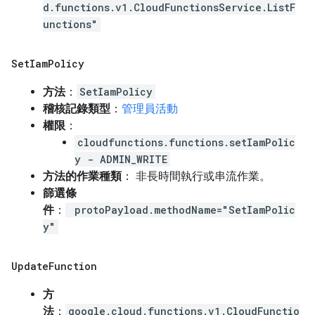
d.functions.v1.CloudFunctionsService.ListF
unctions"
Set
Iam
Policy
方法
：
SetIamPolicy
稽核記錄類型
：
管理員活動
權限
：
cloudfunctions.functions.setIamPolic
y - ADMIN_WRITE
方法的作業種類
： 非長時間執行或串流作業。
篩選條
件
：
protoPayload.methodName="SetIamPolic
y"
Update
Function
方
法
：
google.cloud.functions.v1.CloudFunctio