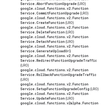
Service
.
Abort
Function
Upgrade
(LRO)
google
.
cloud
.
functions
.
v2
.
Function
Service
.
Commit
Function
Upgrade
(LRO)
google
.
cloud
.
functions
.
v2
.
Function
Service
.
Create
Function
(LRO)
google
.
cloud
.
functions
.
v2
.
Function
Service
.
Delete
Function
(LRO)
google
.
cloud
.
functions
.
v2
.
Function
Service
.
Detach
Function
(LRO)
google
.
cloud
.
functions
.
v2
.
Function
Service
.
Generate
Upload
Url
google
.
cloud
.
functions
.
v2
.
Function
Service
.
Redirect
Function
Upgrade
Traffic
(LRO)
google
.
cloud
.
functions
.
v2
.
Function
Service
.
Rollback
Function
Upgrade
Traffic
(LRO)
google
.
cloud
.
functions
.
v2
.
Function
Service
.
Setup
Function
Upgrade
Config
(LRO)
google
.
cloud
.
functions
.
v2
.
Function
Service
.
Update
Function
(LRO)
google
.
cloud
.
functions
.
v2alpha
.
Function