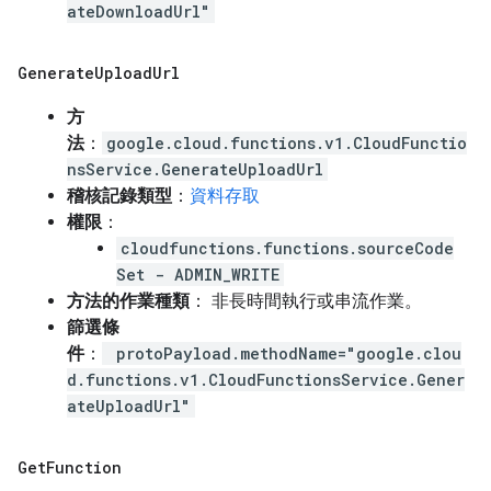
ateDownloadUrl"
Generate
Upload
Url
方
法
：
google.cloud.functions.v1.CloudFunctio
nsService.GenerateUploadUrl
稽核記錄類型
：
資料存取
權限
：
cloudfunctions.functions.sourceCode
Set - ADMIN_WRITE
方法的作業種類
： 非長時間執行或串流作業。
篩選條
件
：
protoPayload.methodName="google.clou
d.functions.v1.CloudFunctionsService.Gener
ateUploadUrl"
Get
Function