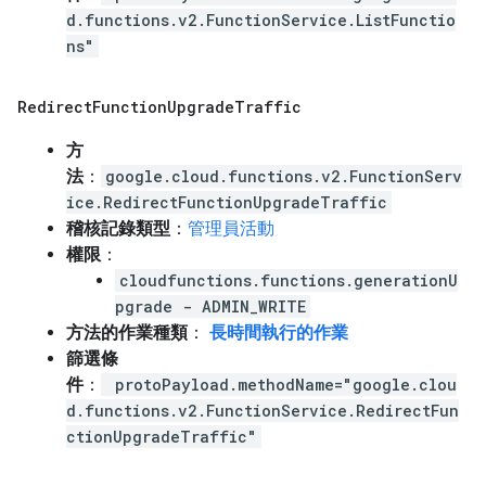
d.functions.v2.FunctionService.ListFunctio
ns"
Redirect
Function
Upgrade
Traffic
方
法
：
google.cloud.functions.v2.FunctionServ
ice.RedirectFunctionUpgradeTraffic
稽核記錄類型
：
管理員活動
權限
：
cloudfunctions.functions.generationU
pgrade - ADMIN_WRITE
方法的作業種類
：
長時間執行的作業
篩選條
件
：
protoPayload.methodName="google.clou
d.functions.v2.FunctionService.RedirectFun
ctionUpgradeTraffic"