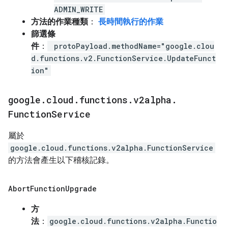
ADMIN_WRITE
方法的作業種類
：
長時間執行的作業
篩選條
件
：
protoPayload.methodName="google.clou
d.functions.v2.FunctionService.UpdateFunct
ion"
google
.
cloud
.
functions
.
v2alpha
.
Function
Service
屬於
google.cloud.functions.v2alpha.FunctionService
的方法會產生以下稽核記錄。
Abort
Function
Upgrade
方
法
：
google.cloud.functions.v2alpha.Functio