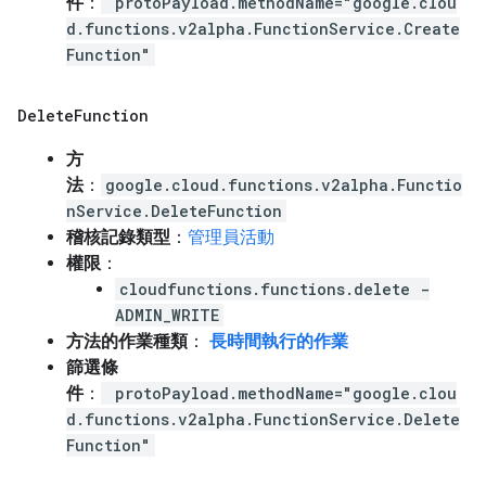
件
：
protoPayload.methodName="google.clou
d.functions.v2alpha.FunctionService.Create
Function"
Delete
Function
方
法
：
google.cloud.functions.v2alpha.Functio
nService.DeleteFunction
稽核記錄類型
：
管理員活動
權限
：
cloudfunctions.functions.delete -
ADMIN_WRITE
方法的作業種類
：
長時間執行的作業
篩選條
件
：
protoPayload.methodName="google.clou
d.functions.v2alpha.FunctionService.Delete
Function"