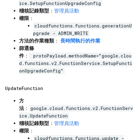
ice.SetupFunctionUpgradeConfig
稽核記錄類型
：
管理員活動
權限
：
cloudfunctions.functions.generationU
pgrade - ADMIN_WRITE
方法的作業種類
：
長時間執行的作業
篩選條
件
：
protoPayload.methodName="google.clou
d.functions.v2.FunctionService.SetupFuncti
onUpgradeConfig"
Update
Function
方
法
：
google.cloud.functions.v2.FunctionServ
ice.UpdateFunction
稽核記錄類型
：
管理員活動
權限
：
cloudfunctions.functions.update -