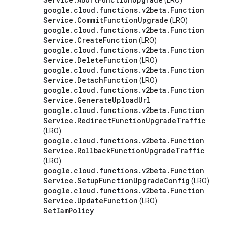
(LRO)
google
.
cloud
.
functions
.
v2beta
.
Function
Service
.
Commit
Function
Upgrade
(LRO)
google
.
cloud
.
functions
.
v2beta
.
Function
Service
.
Create
Function
(LRO)
google
.
cloud
.
functions
.
v2beta
.
Function
Service
.
Delete
Function
(LRO)
google
.
cloud
.
functions
.
v2beta
.
Function
Service
.
Detach
Function
(LRO)
google
.
cloud
.
functions
.
v2beta
.
Function
Service
.
Generate
Upload
Url
google
.
cloud
.
functions
.
v2beta
.
Function
Service
.
Redirect
Function
Upgrade
Traffic
(LRO)
google
.
cloud
.
functions
.
v2beta
.
Function
Service
.
Rollback
Function
Upgrade
Traffic
(LRO)
google
.
cloud
.
functions
.
v2beta
.
Function
Service
.
Setup
Function
Upgrade
Config
(LRO)
google
.
cloud
.
functions
.
v2beta
.
Function
Service
.
Update
Function
(LRO)
Set
Iam
Policy