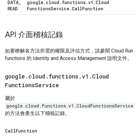
DATA
_
google
.
cloud
.
functions
.
v1
.
Cloud
READ
Functions
Service
.
Call
Function
API 介面稽核記錄
如要瞭解各方法所需的權限及評估方式，請參閱 Cloud Run
functions 的 Identity and Access Management 說明文件。
google
.
cloud
.
functions
.
v1
.
Cloud
Functions
Service
屬於
google.cloud.functions.v1.CloudFunctionsService
的方法會產生以下稽核記錄。
Call
Function