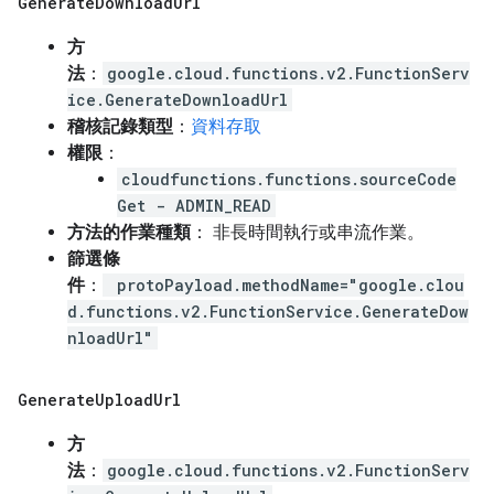
Generate
Download
Url
方
法
：
google.cloud.functions.v2.FunctionServ
ice.GenerateDownloadUrl
稽核記錄類型
：
資料存取
權限
：
cloudfunctions.functions.sourceCode
Get - ADMIN_READ
方法的作業種類
： 非長時間執行或串流作業。
篩選條
件
：
protoPayload.methodName="google.clou
d.functions.v2.FunctionService.GenerateDow
nloadUrl"
Generate
Upload
Url
方
法
：
google.cloud.functions.v2.FunctionServ