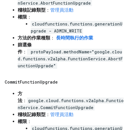
nService.AbortFunctionUpgrade
稽核記錄類型
：
管理員活動
權限
：
cloudfunctions.functions.generationU
pgrade - ADMIN_WRITE
方法的作業種類
：
長時間執行的作業
篩選條
件
：
protoPayload.methodName="google.clou
d.functions.v2alpha.FunctionService.AbortF
unctionUpgrade"
Commit
Function
Upgrade
方
法
：
google.cloud.functions.v2alpha.Functio
nService.CommitFunctionUpgrade
稽核記錄類型
：
管理員活動
權限
：
cloudfunctions.functions.generationU