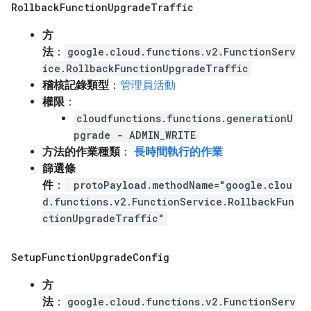
Rollback
Function
Upgrade
Traffic
方
法
：
google.cloud.functions.v2.FunctionServ
ice.RollbackFunctionUpgradeTraffic
稽核記錄類型
：
管理員活動
權限
：
cloudfunctions.functions.generationU
pgrade - ADMIN_WRITE
方法的作業種類
：
長時間執行的作業
篩選條
件
：
protoPayload.methodName="google.clou
d.functions.v2.FunctionService.RollbackFun
ctionUpgradeTraffic"
Setup
Function
Upgrade
Config
方
法
：
google.cloud.functions.v2.FunctionServ