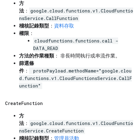
方
法
：
google.cloud.functions.v1.CloudFunctio
nsService.CallFunction
稽核記錄類型
：
資料存取
權限
：
cloudfunctions.functions.call -
DATA_READ
方法的作業種類
： 非長時間執行或串流作業。
篩選條
件
：
protoPayload.methodName="google.clou
d.functions.v1.CloudFunctionsService.CallF
unction"
Create
Function
方
法
：
google.cloud.functions.v1.CloudFunctio
nsService.CreateFunction
稽核記錄類型
：
管理員活動