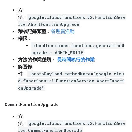
方
法
：
google.cloud.functions.v2.FunctionServ
ice.AbortFunctionUpgrade
稽核記錄類型
：
管理員活動
權限
：
cloudfunctions.functions.generationU
pgrade - ADMIN_WRITE
方法的作業種類
：
長時間執行的作業
篩選條
件
：
protoPayload.methodName="google.clou
d.functions.v2.FunctionService.AbortFuncti
onUpgrade"
Commit
Function
Upgrade
方
法
：
google.cloud.functions.v2.FunctionServ
ice.CommitFunctionUpgrade