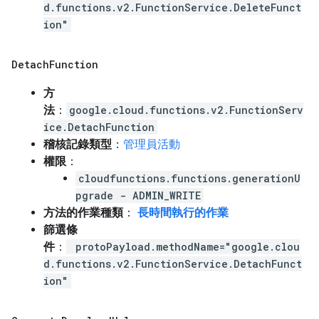
d.functions.v2.FunctionService.DeleteFunct
ion"
Detach
Function
方
法
：
google.cloud.functions.v2.FunctionServ
ice.DetachFunction
稽核記錄類型
：
管理員活動
權限
：
cloudfunctions.functions.generationU
pgrade - ADMIN_WRITE
方法的作業種類
：
長時間執行的作業
篩選條
件
：
protoPayload.methodName="google.clou
d.functions.v2.FunctionService.DetachFunct
ion"