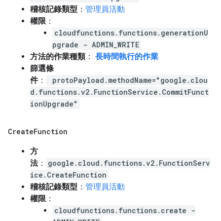
稽核記錄類型
：
管理員活動
權限
：
cloudfunctions.functions.generationU
pgrade - ADMIN_WRITE
方法的作業種類
：
長時間執行的作業
篩選條
件
：
protoPayload.methodName="google.clou
d.functions.v2.FunctionService.CommitFunct
ionUpgrade"
Create
Function
方
法
：
google.cloud.functions.v2.FunctionServ
ice.CreateFunction
稽核記錄類型
：
管理員活動
權限
：
cloudfunctions.functions.create -