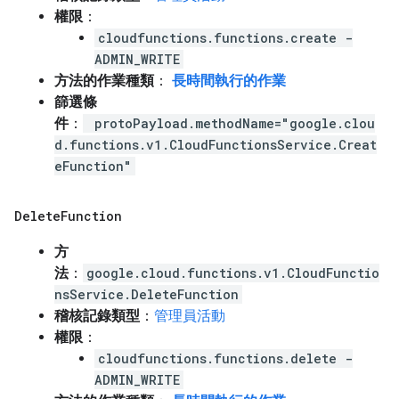
權限
：
cloudfunctions.functions.create -
ADMIN_WRITE
方法的作業種類
：
長時間執行的作業
篩選條
件
：
protoPayload.methodName="google.clou
d.functions.v1.CloudFunctionsService.Creat
eFunction"
Delete
Function
方
法
：
google.cloud.functions.v1.CloudFunctio
nsService.DeleteFunction
稽核記錄類型
：
管理員活動
權限
：
cloudfunctions.functions.delete -
ADMIN_WRITE