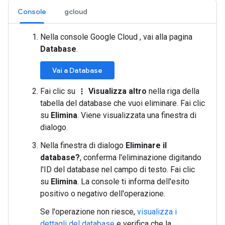
Console
gcloud
Nella console Google Cloud , vai alla pagina
Database
.
Vai a Database
Fai clic su
Visualizza altro
nella riga della
more_vert
tabella del database che vuoi eliminare. Fai clic
su
Elimina
. Viene visualizzata una finestra di
dialogo.
Nella finestra di dialogo
Eliminare il
database?
, conferma l'eliminazione digitando
l'ID del database nel campo di testo. Fai clic
su
Elimina
. La console ti informa dell'esito
positivo o negativo dell'operazione.
Se l'operazione non riesce,
visualizza i
dettagli del database
e verifica che la