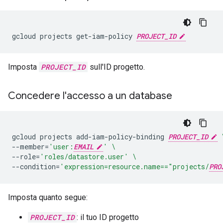
gcloud
projects
get-iam-policy
PROJECT_ID
Imposta
PROJECT_ID
sull'ID progetto.
Concedere l'accesso a un database
gcloud
projects
add-iam-policy-binding
PROJECT_ID
--member
=
'user:
EMAIL
'
\
--role
=
'roles/datastore.user'
\
--condition
=
'expression=resource.name=="projects/
PRO
Imposta quanto segue:
PROJECT_ID
: il tuo ID progetto