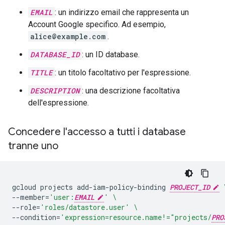
EMAIL
: un indirizzo email che rappresenta un
Account Google specifico. Ad esempio,
alice@example.com
.
DATABASE_ID
: un ID database.
TITLE
: un titolo facoltativo per l'espressione.
DESCRIPTION
: una descrizione facoltativa
dell'espressione.
Concedere l'accesso a tutti i database
tranne uno
gcloud
projects
add-iam-policy-binding
PROJECT_ID
--member
=
'user:
EMAIL
'
\
--role
=
'roles/datastore.user'
\
--condition
=
'expression=resource.name!="projects/
PRO