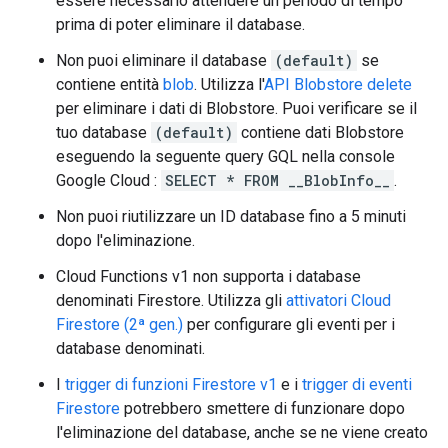
essere necessario attendere un periodo di tempo
prima di poter eliminare il database.
Non puoi eliminare il database
(default)
se
contiene entità
blob
. Utilizza l'
API Blobstore delete
per eliminare i dati di Blobstore. Puoi verificare se il
tuo database
(default)
contiene dati Blobstore
eseguendo la seguente query GQL nella console
Google Cloud :
SELECT * FROM __BlobInfo__
.
Non puoi riutilizzare un ID database fino a 5 minuti
dopo l'eliminazione.
Cloud Functions v1 non supporta i database
denominati Firestore. Utilizza gli
attivatori Cloud
Firestore (2ª gen.)
per configurare gli eventi per i
database denominati.
I
trigger di funzioni Firestore v1
e i
trigger di eventi
Firestore
potrebbero smettere di funzionare dopo
l'eliminazione del database, anche se ne viene creato