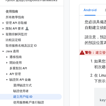
Python 適用的 Endpoints Frameworks
Android
使用指南
所有教學指南
您必須具備憑證金
管理 API 存取權
自動建立偵
限制 API 要求
疑難排解與監控
請注意，預設的
比較設定檔
的預設位置
取得服務名稱及設定 ID
Java 適用
警告：
建立發
遷移指南
如果您還
開始使用
初次建
多重類別 API
API 管理
在 Li
驗證與 API 金鑰
下所示
選擇驗證方式
驗證使用者
建立用戶端 ID
key
使用服務帳戶進行驗證