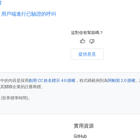
者
oid 用戶端進行已驗證的呼叫
這對你有幫助嗎？
提供意見
面中的內容是採用
創用 CC 姓名標示 4.0 授權
，程式碼範例則為
阿帕契 2.0 授權
。
e 和/或其關聯企業的註冊商標。
8 (世界標準時間)。
實用資源
GitHub