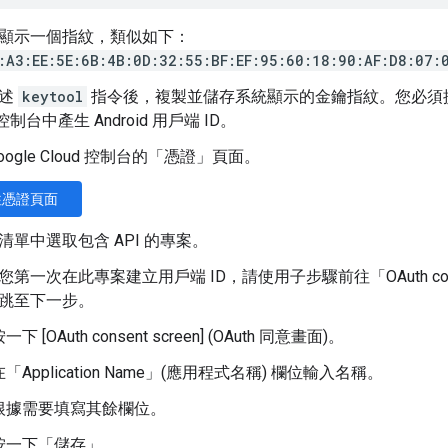
顯示一個指紋，類似如下：
:A3:EE:5E:6B:4B:0D:32:55:BF:EF:95:60:18:90:AF:D8:07:
上述
keytool
指令後，複製並儲存系統顯示的金鑰指紋。您必須提供
d 控制台中產生 Android 用戶端 ID。
oogle Cloud 控制台的「憑證」
頁面。
往憑證頁面
清單中選取包含 API 的專案。
第一次在此專案建立用戶端 ID，請使用子步驟前往「OAuth consen
跳至下一步。
一下 [OAuth consent screen] (OAuth 同意畫面)
。
在「Application Name」(應用程式名稱)
欄位輸入名稱。
根據需要填寫其餘欄位。
按一下「儲存」
。