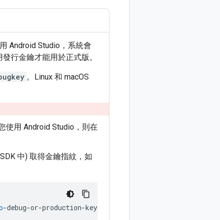
ndroid Studio，系統會
用發行金鑰才能用於正式版。
bugkey
。Linux 和 macOS
Android Studio，則在
a SDK 中) 取得金鑰指紋，如
o
-
debug
-
or
-
production
-
keystore
-
list
-
v