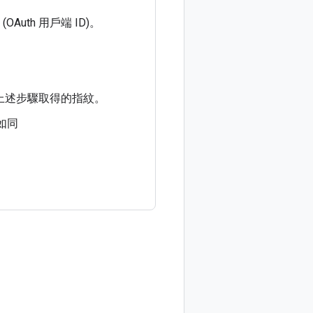
 (OAuth 用戶端 ID)
。
上述步驟取得的指紋。
(如同