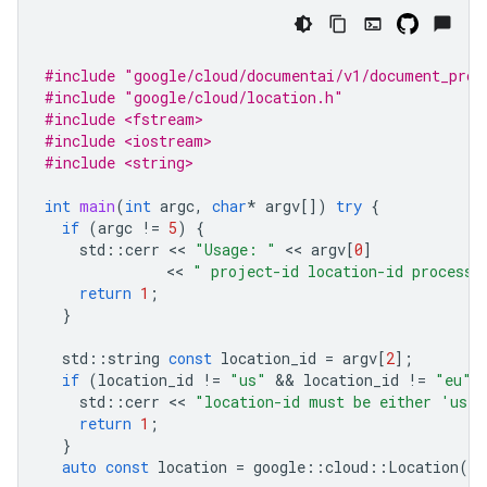
#include
"google/cloud/documentai/v1/document_proc
#include
"google/cloud/location.h"
#include <fstream>
#include <iostream>
#include <string>
int
main
(
int
argc
,
char
*
argv
[])
try
{
if
(
argc
!=
5
)
{
std
::
cerr
 << 
"Usage: "
 << 
argv
[
0
]
              << 
" project-id location-id processo
return
1
;
}
std
::
string
const
location_id
=
argv
[
2
];
if
(
location_id
!=
"us"
 && 
location_id
!=
"eu"
)
std
::
cerr
 << 
"location-id must be either 'us' 
return
1
;
}
auto
const
location
=
google
::
cloud
::
Location
(
ar