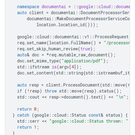
namespace
documentai
=
::
google
::
cloud
::
documen
auto
client
=
documentai
::
DocumentProcessorServi
documentai
::
MakeDocumentProcessorServiceConn
location
.
location_id
()));
google
::
cloud
::
documentai
::
v1
::
ProcessRequest
r
req
.
set_name
(
location
.
FullName
()
+
"/processors
req
.
set_skip_human_review
(
true
);
auto
&
doc
=
*
req
.
mutable_raw_document
();
doc
.
set_mime_type
(
"application/pdf"
);
std
::
ifstream
is
(
argv
[
4
]);
doc
.
set_content
(
std
::
string
{
std
::
istreambuf_iter
auto
resp
=
client
.
ProcessDocument
(
std
::
move
(
req
if
(
!
resp
)
throw
std
::
move
(
resp
).
status
();
std
::
cout
 << 
resp
-
>
document
().
text
()
 << 
"
\n
"
;
return
0
;
}
catch
(
google
::
cloud
::
Status
const
&
status
)
{
std
::
cerr
 << 
"google::cloud::Status thrown: "
 <
return
1
;
}