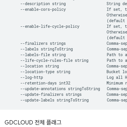
      --description string                  String de
      --enable-cors-policy                  If set, t
                                            Otherwise
                                            (default 
      --enable-life-cycle-policy            If set, t
                                            Otherwise
                                            (default 
      --finalizers strings                  Comma-sep
      --labels stringToString               Comma-sep
      --labels-file string                  Path to a
      --life-cycle-rules-file string        Path to a
      --location string                     Comma-sep
      --location-type string                Bucket lo
      --log-http                            Log all H
      --retention-days int32                Minimum n
      --update-annotations stringToString   Comma-sep
      --update-finalizers strings           Comma-sep
GDCLOUD 전체 플래그