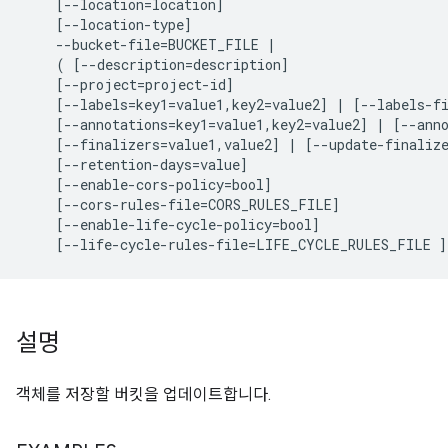
    [--location=location]

    [--location-type]

    --bucket-file=BUCKET_FILE |

    ( [--description=description]

    [--project=project-id]

    [--labels=key1=value1,key2=value2] | [--labels-fi
    [--annotations=key1=value1,key2=value2] | [--anno
    [--finalizers=value1,value2] | [--update-finalize
    [--retention-days=value]

    [--enable-cors-policy=bool]

    [--cors-rules-file=CORS_RULES_FILE]

    [--enable-life-cycle-policy=bool]

설명
객체를 저장할 버킷을 업데이트합니다.