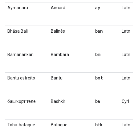
ay
Aymar aru
Aimará
Latn
ban
Bhāṣa Bali
Balinês
Latn
bm
Bamanankan
Bambara
Latn
bnt
Bantu estreito
Bantu
Latn
ba
башҡорт теле
Bashkir
Cyrl
btk
Toba-bataque
Bataque
Latn