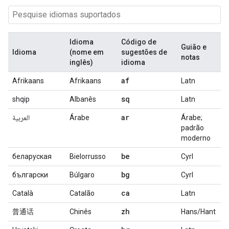
Idioma
Código de
Guião e
Idioma
(nome em
sugestões de
notas
inglês)
idioma
af
Afrikaans
Afrikaans
Latn
sq
shqip
Albanês
Latn
ar
العربية
Árabe
Árabe;
padrão
moderno
be
беларуская
Bielorrusso
Cyrl
bg
български
Búlgaro
Cyrl
ca
Català
Catalão
Latn
zh
普通话
Chinês
Hans/Hant