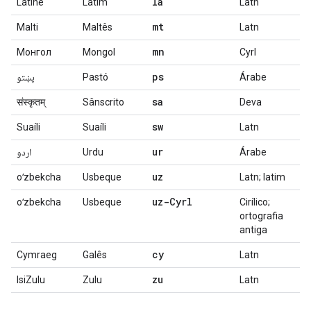
la
Latine
Latim
Latn
mt
Malti
Maltês
Latn
mn
Монгол
Mongol
Cyrl
ps
پښتو
Pastó
Árabe
sa
संस्कृतम्
Sânscrito
Deva
sw
Suaíli
Suaíli
Latn
ur
اردو
Urdu
Árabe
uz
oʻzbekcha
Usbeque
Latn; latim
uz-Cyrl
oʻzbekcha
Usbeque
Cirílico;
ortografia
antiga
cy
Cymraeg
Galês
Latn
zu
IsiZulu
Zulu
Latn