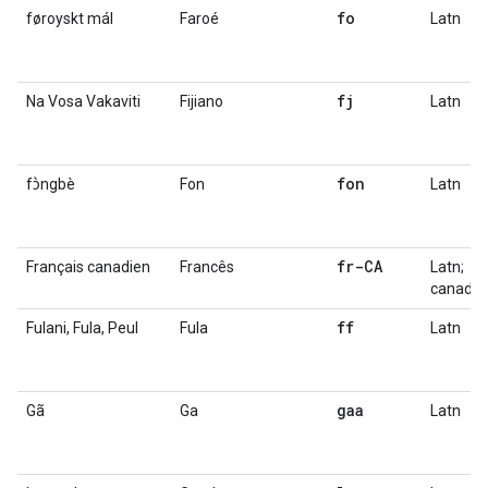
fo
føroyskt mál
Faroé
Latn
fj
Na Vosa Vakaviti
Fijiano
Latn
fon
fɔ̀ngbè
Fon
Latn
fr-CA
Français canadien
Francês
Latn;
canadia
ff
Fulani, Fula, Peul
Fula
Latn
gaa
Gã
Ga
Latn