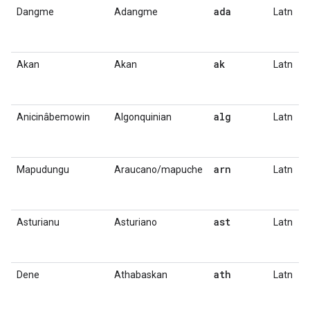
ada
Dangme
Adangme
Latn
ak
Akan
Akan
Latn
alg
Anicinâbemowin
Algonquinian
Latn
arn
Mapudungu
Araucano/mapuche
Latn
ast
Asturianu
Asturiano
Latn
ath
Dene
Athabaskan
Latn