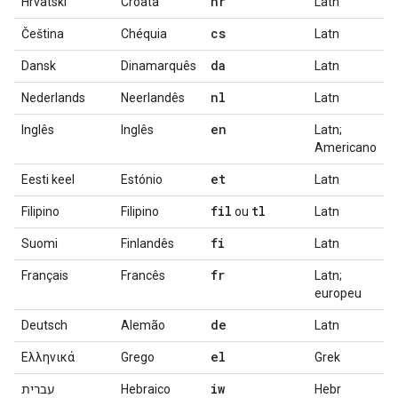
hr
Hrvatski
Croata
Latn
cs
Čeština
Chéquia
Latn
da
Dansk
Dinamarquês
Latn
nl
Nederlands
Neerlandês
Latn
en
Inglês
Inglês
Latn;
Americano
et
Eesti keel
Estónio
Latn
fil
tl
Filipino
Filipino
ou
Latn
fi
Suomi
Finlandês
Latn
fr
Français
Francês
Latn;
europeu
de
Deutsch
Alemão
Latn
el
Ελληνικά
Grego
Grek
iw
עברית
Hebraico
Hebr