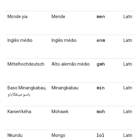
men
Mɛnde yia
Mende
Latn
enm
Inglês médio
Inglês médio
Latn
gmh
Mittelhochdeutsch
Alto-alemão médio
Latn
min
Baso Minangkabau,
Minangkabau
Latn
باسو مينڠكاباو
moh
Kanienʼkéha
Mohawk
Latn
lol
Nkundu
Mongo
Latn