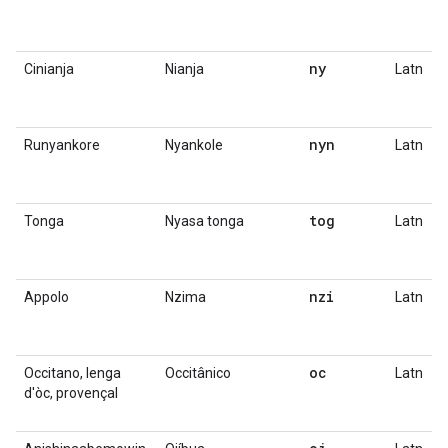
ny
Cinianja
Nianja
Latn
nyn
Runyankore
Nyankole
Latn
tog
Tonga
Nyasa tonga
Latn
nzi
Appolo
Nzima
Latn
oc
Occitano, lenga
Occitânico
Latn
d'òc, provençal