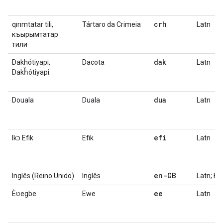
crh
qırımtatar tili,
Tártaro da Crimeia
Latn
къырымтатар
тили
dak
Dakhótiyapi,
Dacota
Latn
Dakȟótiyapi
dua
Douala
Duala
Latn
efi
Ikɔ Efik
Efik
Latn
en-GB
Inglês (Reino Unido)
Inglês
Latn; Bri
ee
Èʋegbe
Ewe
Latn