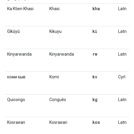
kha
Ka Ktien Khasi
Khasi
Latn
ki
Gĩkũyũ
Kikuyu
Latn
rw
Kinyarwanda
Kinyarwanda
Latn
kv
коми кыв
Komi
Cyrl
kg
Quicongo
Conguês
Latn
kos
Kosraean
Kosraean
Latn