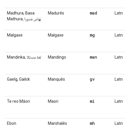
mad
Madhura, Basa
Madurês
Latn
Mathura, بَهاسَ مَدورا
mg
Malgaxe
Malgaxe
Latn
man
Mandinka, لغة مندنكا
Mandingo
Latn
gv
Gaelg, Gailck
Manquês
Latn
mi
Te reo Māori
Maori
Latn
mh
Ebon
Marshalês
Latn