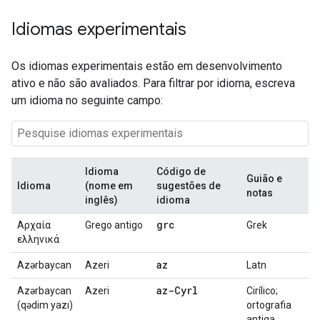
Idiomas experimentais
Os idiomas experimentais estão em desenvolvimento
ativo e não são avaliados. Para filtrar por idioma, escreva
um idioma no seguinte campo:
Idioma
Código de
Guião e
Idioma
(nome em
sugestões de
notas
inglês)
idioma
grc
Αρχαία
Grego antigo
Grek
ελληνικά
az
Azərbaycan
Azeri
Latn
az-Cyrl
Azərbaycan
Azeri
Cirílico;
(qədim yazı)
ortografia
antiga