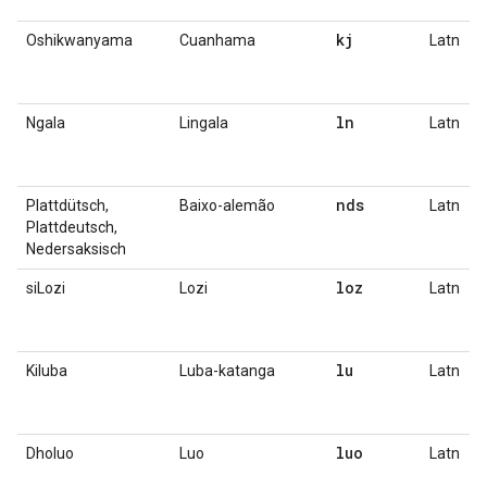
kj
Oshikwanyama
Cuanhama
Latn
ln
Ngala
Lingala
Latn
nds
Plattdütsch,
Baixo-alemão
Latn
Plattdeutsch,
Nedersaksisch
loz
siLozi
Lozi
Latn
lu
Kiluba
Luba-katanga
Latn
luo
Dholuo
Luo
Latn