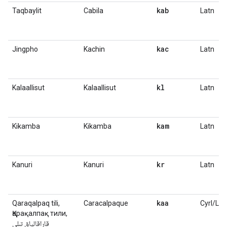
kab
Taqbaylit
Cabila
Latn
kac
Jingpho
Kachin
Latn
kl
Kalaallisut
Kalaallisut
Latn
kam
Kikamba
Kikamba
Latn
kr
Kanuri
Kanuri
Latn
kaa
Qaraqalpaq tili,
Caracalpaque
Cyrl/Lat
Қарақалпақ тили,
قاراقالپاق تىلى