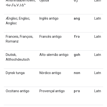
oj
Anishinaabemowin,
Ojíbua
Latn
ᐊᓂᔑᓈᐯᒧᐎᓐ
ang
Ænglisc, Englisc,
Inglês antigo
Latn
Anglisc
fro
Franceis, François,
Francês antigo
Latn
Romanz
goh
Diutisk,
Alto-alemão antigo
Latn
Althochdeutsch
non
Dǫnsk tunga
Nórdico antigo
Latn
pro
Occitano antigo
Provençal antigo
Latn