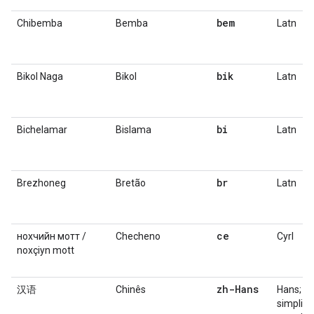
bem
Chibemba
Bemba
Latn
bik
Bikol Naga
Bikol
Latn
bi
Bichelamar
Bislama
Latn
br
Brezhoneg
Bretão
Latn
ce
нохчийн мотт /
Checheno
Cyrl
noxçiyn mott
zh-Hans
汉语
Chinês
Hans;
simplifi