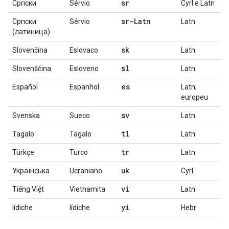
sr
Српски
Sérvio
Cyrl e Latn
sr-Latn
Српски
Sérvio
Latn
(латиница)
sk
Slovenčina
Eslovaco
Latn
sl
Slovenščina
Esloveno
Latn
es
Español
Espanhol
Latn;
europeu
sv
Svenska
Sueco
Latn
tl
Tagalo
Tagalo
Latn
tr
Türkçe
Turco
Latn
uk
Українська
Ucraniano
Cyrl
vi
Tiếng Việt
Vietnamita
Latn
yi
Iídiche
Iídiche
Hebr