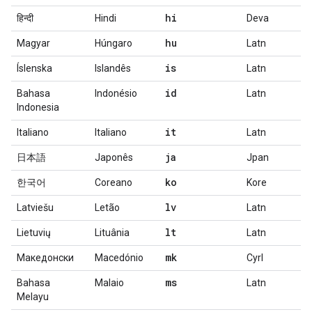
hi
हिन्दी
Hindi
Deva
hu
Magyar
Húngaro
Latn
is
Íslenska
Islandês
Latn
id
Bahasa
Indonésio
Latn
Indonesia
it
Italiano
Italiano
Latn
ja
日本語
Japonês
Jpan
ko
한국어
Coreano
Kore
lv
Latviešu
Letão
Latn
lt
Lietuvių
Lituânia
Latn
mk
Македонски
Macedónio
Cyrl
ms
Bahasa
Malaio
Latn
Melayu