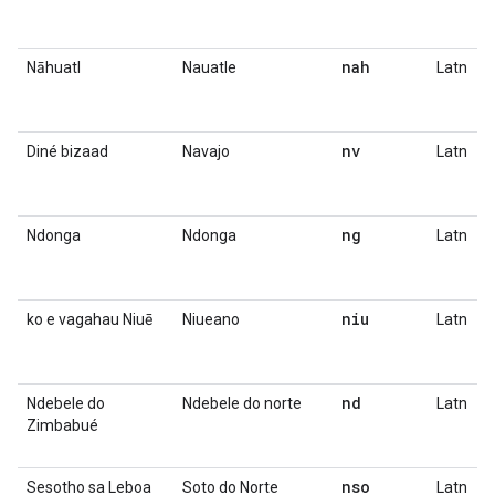
nah
Nāhuatl
Nauatle
Latn
nv
Diné bizaad
Navajo
Latn
ng
Ndonga
Ndonga
Latn
niu
ko e vagahau Niuē
Niueano
Latn
nd
Ndebele do
Ndebele do norte
Latn
Zimbabué
nso
Sesotho sa Leboa
Soto do Norte
Latn