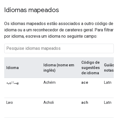
Idiomas mapeados
Os idiomas mapeados estão associados a outro código de
idioma ou a um reconhecedor de carateres geral. Para filtrar
por idioma, escreva um idioma no seguinte campo:
Código de
Idioma (nome em
Guião e
Idioma
sugestões
inglês)
notas
de idioma
ace
بهسا اچيه
Achém
Latn
ach
Lwo
Acholi
Latn