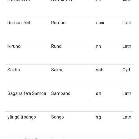
rom
Romani čhib
Romani
Latn
rn
Ikirundi
Rundi
Latn
sah
Sakha
Sakha
Cyrl
sm
Gagana faʻa Sāmoa
Samoano
Latn
sg
yângâ tî sängö
Sango
Latn