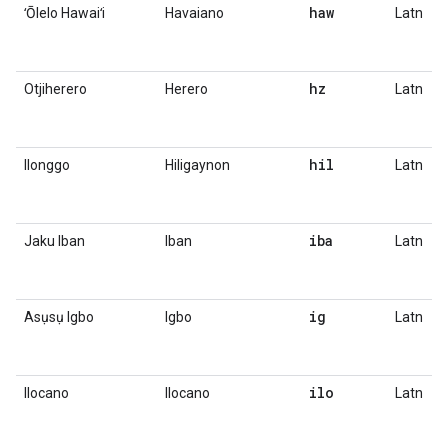
haw
ʻŌlelo Hawaiʻi
Havaiano
Latn
hz
Otjiherero
Herero
Latn
hil
Ilonggo
Hiligaynon
Latn
iba
Jaku Iban
Iban
Latn
ig
Asụsụ Igbo
Igbo
Latn
ilo
Ilocano
Ilocano
Latn