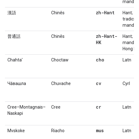
mandar
zh-Hant
漢語
Chinês
Hant;
tradicion
mandar
zh-Hant-
普通話
Chinês
Hant;
HK
mandar
Hong Ko
cho
Chahta'
Choctaw
Latn
cv
Чӑвашла
Chuvache
Cyrl
cr
Cree–Montagnais–
Cree
Latn
Naskapi
mus
Mvskoke
Riacho
Latn