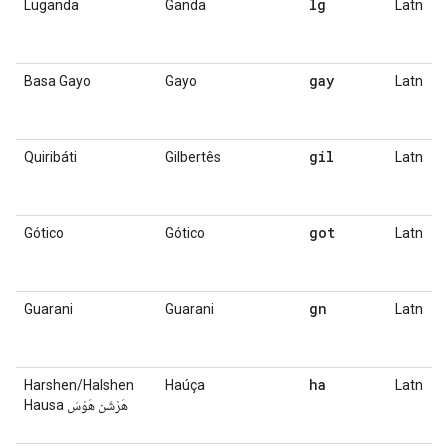
lg
Luganda
Ganda
Latn
gay
Basa Gayo
Gayo
Latn
gil
Quiribáti
Gilbertês
Latn
got
Gótico
Gótico
Latn
gn
Guarani
Guarani
Latn
ha
Harshen/Halshen
Haúça
Latn
Hausa هَرْشَن هَوْسَ