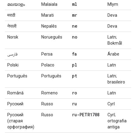
ml
മലയാളം
Malaiala
Mlym
mr
मराठी
Marati
Deva
ne
नेपाली
Nepalês
Deva
no
Norsk
Norueguês
Latn;
Bokmål
fa
فارسی
Persa
Árabe
pl
Polski
Polaco
Latn
pt
Português
Português
Latn;
brasileiro
ro
Română
Romeno
Latn
ru
Русский
Russo
Cyrl
ru-PETR1708
Русский
Russo
Cyrl;
(старая
ortografia
орфография)
antiga