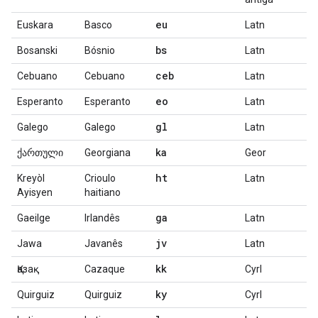
eu
Euskara
Basco
Latn
bs
Bosanski
Bósnio
Latn
ceb
Cebuano
Cebuano
Latn
eo
Esperanto
Esperanto
Latn
gl
Galego
Galego
Latn
ka
ქართული
Georgiana
Geor
ht
Kreyòl
Crioulo
Latn
Ayisyen
haitiano
ga
Gaeilge
Irlandês
Latn
jv
Jawa
Javanês
Latn
kk
Қазақ
Cazaque
Cyrl
ky
Quirguiz
Quirguiz
Cyrl