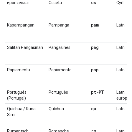
os
ирон ӕвзаг
Osseta
Cyrl
pam
Kapampangan
Pampanga
Latn
pag
Salitan Pangasinan
Pangasinês
Latn
pap
Papiamentu
Papiamento
Latn
pt-PT
Português
Português
Latn;
(Portugal)
europeu
qu
Quíchua / Runa
Quíchua
Latn
Simi
rm
Rumantsch
Romanche
Latn