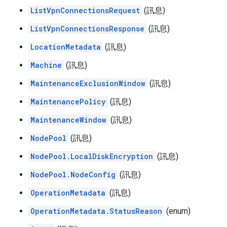
ListVpnConnectionsRequest
(訊息)
ListVpnConnectionsResponse
(訊息)
LocationMetadata
(訊息)
Machine
(訊息)
MaintenanceExclusionWindow
(訊息)
MaintenancePolicy
(訊息)
MaintenanceWindow
(訊息)
NodePool
(訊息)
NodePool.LocalDiskEncryption
(訊息)
NodePool.NodeConfig
(訊息)
OperationMetadata
(訊息)
OperationMetadata.StatusReason
(enum)