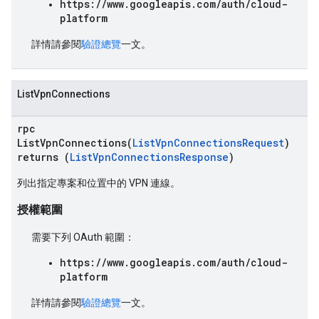
https://www.googleapis.com/auth/cloud-
platform
詳情請參閱
驗證總覽
一文。
ListVpnConnections
rpc
ListVpnConnections(
ListVpnConnectionsRequest
)
returns (
ListVpnConnectionsResponse
)
列出指定專案和位置中的 VPN 連線。
授權範圍
需要下列 OAuth 範圍：
https://www.googleapis.com/auth/cloud-
platform
詳情請參閱
驗證總覽
一文。