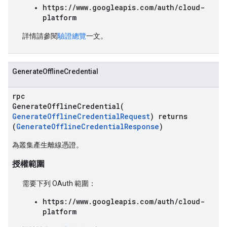
https://www.googleapis.com/auth/cloud-
platform
詳情請參閱
驗證總覽
一文。
GenerateOfflineCredential
rpc
GenerateOfflineCredential(
GenerateOfflineCredentialRequest
) returns
(
GenerateOfflineCredentialResponse
)
為叢集產生離線憑證。
授權範圍
需要下列 OAuth 範圍：
https://www.googleapis.com/auth/cloud-
platform