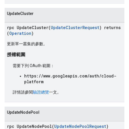
UpdateCluster
rpc UpdateCluster(
UpdateClusterRequest
) returns
(
Operation
)
更新單一叢集的參數。
授權範圍
需要下列 OAuth 範圍：
https://www.googleapis.com/auth/cloud-
platform
詳情請參閱
驗證總覽
一文。
UpdateNodePool
rpc UpdateNodePool(
UpdateNodePoolRequest
)