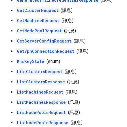
GenerateOfflineCredentialResponse
(訊息)
GetClusterRequest
(訊息)
GetMachineRequest
(訊息)
GetNodePoolRequest
(訊息)
GetServerConfigRequest
(訊息)
GetVpnConnectionRequest
(訊息)
KmsKeyState
(enum)
ListClustersRequest
(訊息)
ListClustersResponse
(訊息)
ListMachinesRequest
(訊息)
ListMachinesResponse
(訊息)
ListNodePoolsRequest
(訊息)
ListNodePoolsResponse
(訊息)