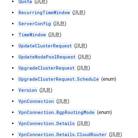
Quota
(訊息)
RecurringTimeWindow
(訊息)
ServerConfig
(訊息)
TimeWindow
(訊息)
UpdateClusterRequest
(訊息)
UpdateNodePoolRequest
(訊息)
UpgradeClusterRequest
(訊息)
UpgradeClusterRequest.Schedule
(enum)
Version
(訊息)
VpnConnection
(訊息)
VpnConnection.BgpRoutingMode
(enum)
VpnConnection.Details
(訊息)
VpnConnection.Details.CloudRouter
(訊息)