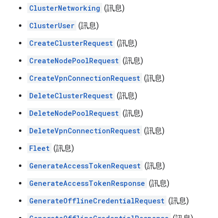
ClusterNetworking
(訊息)
ClusterUser
(訊息)
CreateClusterRequest
(訊息)
CreateNodePoolRequest
(訊息)
CreateVpnConnectionRequest
(訊息)
DeleteClusterRequest
(訊息)
DeleteNodePoolRequest
(訊息)
DeleteVpnConnectionRequest
(訊息)
Fleet
(訊息)
GenerateAccessTokenRequest
(訊息)
GenerateAccessTokenResponse
(訊息)
GenerateOfflineCredentialRequest
(訊息)