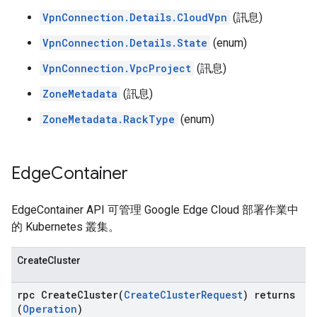
VpnConnection.Details.CloudVpn
(訊息)
VpnConnection.Details.State
(enum)
VpnConnection.VpcProject
(訊息)
ZoneMetadata
(訊息)
ZoneMetadata.RackType
(enum)
Edge
Container
EdgeContainer API 可管理 Google Edge Cloud 部署作業中
的 Kubernetes 叢集。
CreateCluster
rpc CreateCluster(
CreateClusterRequest
) returns
(
Operation
)