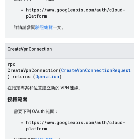
https://www.googleapis.com/auth/cloud-
platform
詳情請參閱
驗證總覽
一文。
CreateVpnConnection
rpc
CreateVpnConnection(
CreateVpnConnectionRequest
) returns (
Operation
)
在指定專案和位置建立新的 VPN 連線。
授權範圍
需要下列 OAuth 範圍：
https://www.googleapis.com/auth/cloud-
platform