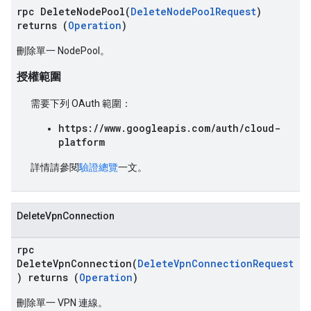
rpc DeleteNodePool(
DeleteNodePoolRequest
)
returns (
Operation
)
刪除單一 NodePool。
授權範圍
需要下列 OAuth 範圍：
https://www.googleapis.com/auth/cloud-
platform
詳情請參閱
驗證總覽
一文。
DeleteVpnConnection
rpc
DeleteVpnConnection(
DeleteVpnConnectionRequest
) returns (
Operation
)
刪除單一 VPN 連線。