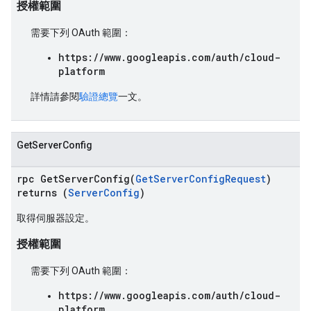
授權範圍
需要下列 OAuth 範圍：
https://www.googleapis.com/auth/cloud-
platform
詳情請參閱
驗證總覽
一文。
GetServerConfig
rpc GetServerConfig(
GetServerConfigRequest
)
returns (
ServerConfig
)
取得伺服器設定。
授權範圍
需要下列 OAuth 範圍：
https://www.googleapis.com/auth/cloud-
platform