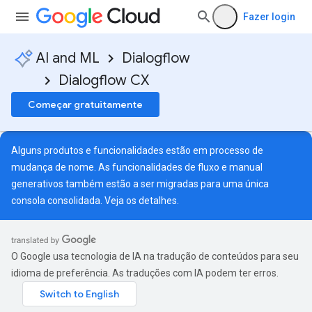
Fazer login
AI and ML
Dialogflow
Dialogflow CX
Começar gratuitamente
Alguns produtos e funcionalidades estão em processo de
mudança de nome. As funcionalidades de fluxo e manual
generativos também estão a ser migradas para uma única
consola consolidada. Veja
os detalhes
.
O Google usa tecnologia de IA na tradução de conteúdos para seu
idioma de preferência. As traduções com IA podem ter erros.