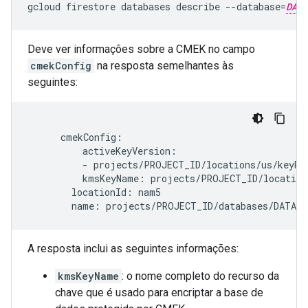
gcloud
firestore
databases
describe
--database
=
DATA
Deve ver informações sobre a CMEK no campo
cmekConfig
na resposta semelhantes às
seguintes:
      cmekConfig:

          activeKeyVersion:

          - projects/PROJECT_ID/locations/us/keyRin
          kmsKeyName: projects/PROJECT_ID/location
        locationId: nam5

A resposta inclui as seguintes informações:
kmsKeyName
: o nome completo do recurso da
chave que é usado para encriptar a base de