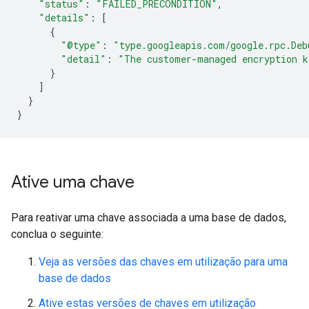
"status"
:
"FAILED_PRECONDITION"
,
"details"
:
[
{
"@type"
:
"type.googleapis.com/google.rpc.Deb
"detail"
:
"The customer-managed encryption k
}
]
}
}
Ative uma chave
Para reativar uma chave associada a uma base de dados,
conclua o seguinte:
Veja as versões das chaves em utilização para uma
base de dados
Ative estas versões de chaves em utilização