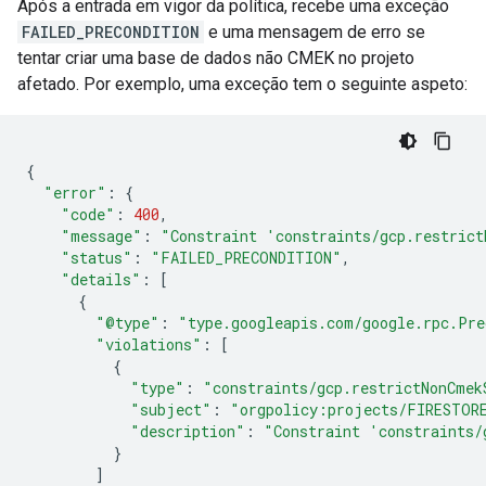
Após a entrada em vigor da política, recebe uma exceção
FAILED_PRECONDITION
e uma mensagem de erro se
tentar criar uma base de dados não CMEK no projeto
afetado. Por exemplo, uma exceção tem o seguinte aspeto:
{
"error"
:
{
"code"
:
400
,
"message"
:
"Constraint 'constraints/gcp.restrict
"status"
:
"FAILED_PRECONDITION"
,
"details"
:
[
{
"@type"
:
"type.googleapis.com/google.rpc.Pre
"violations"
:
[
{
"type"
:
"constraints/gcp.restrictNonCmek
"subject"
:
"orgpolicy:projects/FIRESTOR
"description"
:
"Constraint 'constraints/
}
]