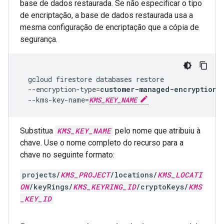
base de dados restaurada. Se não especificar o tipo
de encriptação, a base de dados restaurada usa a
mesma configuração de encriptação que a cópia de
segurança.
gcloud
firestore
databases
--encryption-type
=
customer-managed-encryption
--kms-key-name
=
KMS_KEY_NAME
Substitua
KMS_KEY_NAME
pelo nome que atribuiu à
chave. Use o nome completo do recurso para a
chave no seguinte formato:
projects/
KMS_PROJECT
/locations/
KMS_LOCATI
ON
/keyRings/
KMS_KEYRING_ID
/cryptoKeys/
KMS
_KEY_ID