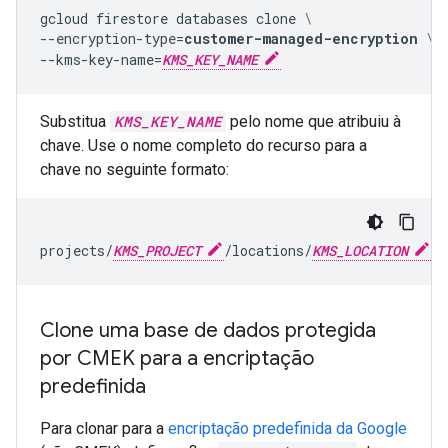
gcloud
firestore
databases
clone
\
--encryption-type
=
customer-managed-encryption
\
--kms-key-name
=
KMS_KEY_NAME
Substitua
KMS_KEY_NAME
pelo nome que atribuiu à
chave. Use o nome completo do recurso para a
chave no seguinte formato:
projects/
KMS_PROJECT
/locations/
KMS_LOCATION
/k
Clone uma base de dados protegida
por CMEK para a encriptação
predefinida
Para clonar para a
encriptação predefinida da Google