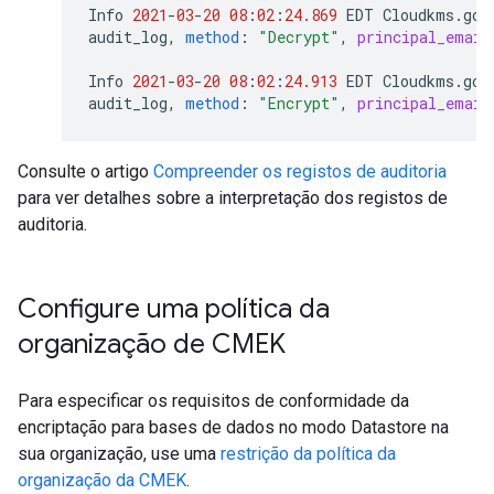
Info
2021
-
03
-
20
08
:
02
:
24.869
EDT
Cloudkms
.
goo
audit_log
,
method
:
"Decrypt"
,
principal_email
Info
2021
-
03
-
20
08
:
02
:
24.913
EDT
Cloudkms
.
goo
audit_log
,
method
:
"Encrypt"
,
principal_email
Consulte o artigo
Compreender os registos de auditoria
para ver detalhes sobre a interpretação dos registos de
auditoria.
Configure uma política da
organização de CMEK
Para especificar os requisitos de conformidade da
encriptação para bases de dados no modo Datastore na
sua organização, use uma
restrição da política da
organização da CMEK
.