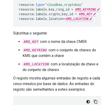
resource
.
type
=
"cloudkms_cryptokey"
resource
.
labels
.
key_ring_id
=
KMS_KEYRING
resource
.
labels
.
crypto_key_id
=
KMS_KEY
resource
.
labels
.
location
=
KMS_LOCATION
Substitua o seguinte:
KMS_KEY
com o nome da chave CMEK
KMS_KEYRING
com o conjunto de chaves do
KMS que contém a chave
KMS_LOCATION
com a localização da chave e
do conjunto de chaves
O registo mostra algumas entradas de registo a cada
cinco minutos por base de dados. As entradas do
registo são semelhantes a estes exemplos: