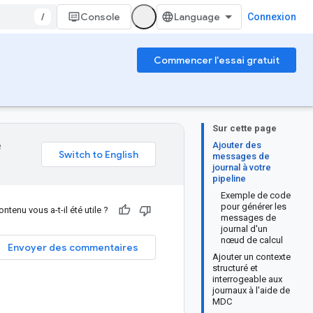
/
Console
Connexion
Commencer l'essai gratuit
Sur cette page
Ajouter des
e
messages de
journal à votre
pipeline
Exemple de code
pour générer les
ntenu vous a-t-il été utile ?
messages de
journal d'un
nœud de calcul
Envoyer des commentaires
Ajouter un contexte
structuré et
interrogeable aux
journaux à l'aide de
MDC