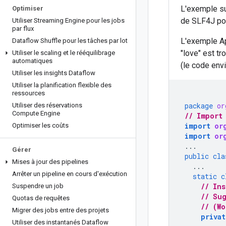
L'exemple sui
Optimiser
de SLF4J pour
Utiliser Streaming Engine pour les jobs
par flux
L'exemple 
Dataflow Shuffle pour les tâches par lot
"love" est tr
Utiliser le scaling et le rééquilibrage
automatiques
(le code envi
Utiliser les insights Dataflow
Utiliser la planification flexible des
ressources
package
or
Utiliser des réservations
Compute Engine
// Import
import
or
Optimiser les coûts
import
or
...
Gérer
public
cla
Mises à jour des pipelines
...
Arrêter un pipeline en cours d'exécution
static
c
// In
Suspendre un job
// Su
Quotas de requêtes
// (W
Migrer des jobs entre des projets
privat
Utiliser des instantanés Dataflow