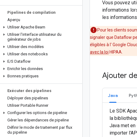
Vous pouvez util
informations lor
Pipelines de compilation
les informations
Aperçu
Utiliser Apache Beam
Pour les clients soum
Utiliser l'interface utilisateur du
signaler que Dataflow pe
générateur de jobs
éligibles à l' Google Clo
Utiliser des modèles
avec la loi
HIPAA.
Utiliser des notebooks
E
/
S Dataflow
Enrichir les données
Ajouter de
Bonnes pratiques
Exécuter des pipelines
Java
Pyt
Déployer des pipelines
Utiliser Portable Runner
Le SDK Apac
Configurer les options de pipeline
la bibliothè
Gérer les dépendances de pipeline
Java met en 
Définir le mode de traitement par flux
du pipeline
importer l'AP