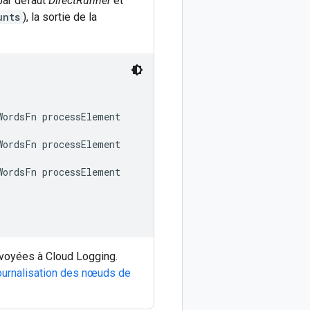
 par défaut
DirectRunner
et
unts
), la sortie de la
ordsFn processElement

ordsFn processElement

ordsFn processElement

voyées à Cloud Logging.
journalisation des nœuds de