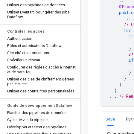
...
Utiliser des pipelines de données
@Proce
public
Utiliser Eventarc pour gérer des jobs
Dataflow
...
// O
for
Contrôler les accès
if
Authentication
Rôles et autorisations Dataflow
}
Sécurité et autorisations
//
if
Spécifier un réseau
Configurer des règles d'accès à Internet
}
et de pare-feu
}
Utiliser des clés de chiffrement gérées
}
par le client
}
Utiliser des contraintes personnalisées
...
// Rem
Guide de développement Dataflow
Planifier des pipelines de données
Java
Pyt
Cycle de vie du pipeline
Développer et tester des pipelines