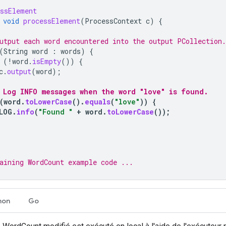
ssElement
void
processElement
(
ProcessContext
c
)
{
utput each word encountered into the output PCollection.
(
String
word
:
words
)
{
(
!
word
.
isEmpty
())
{
c
.
output
(
word
);
 Log INFO messages when the word "love" is found.
(
word
.
toLowerCase
().
equals
(
"love"
))
{
LOG
.
info
(
"Found "
+
word
.
toLowerCase
());
aining WordCount example code ...
hon
Go