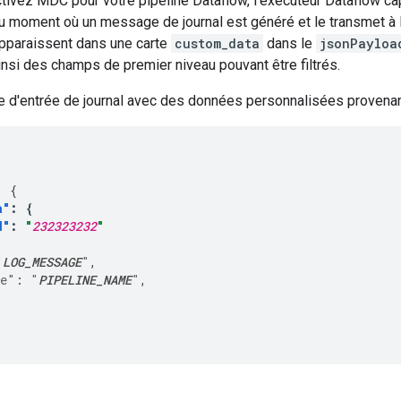
tivez MDC pour votre pipeline Dataflow, l'exécuteur Dataflow c
 moment où un message de journal est généré et le transmet à L
pparaissent dans une carte
custom_data
dans le
jsonPayloa
insi des champs de premier niveau pouvant être filtrés.
e d'entrée de journal avec des données personnalisées provena
:
{
a"
:
{
d"
:
"
232323232
"
"
LOG_MESSAGE
"
,
me"
:
"
PIPELINE_NAME
"
,