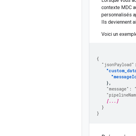
Lorsque vous ac
contexte MDC au
personnalisés a
Ils deviennent a
Voici un exempl
{
"jsonPayload"
"custom_dat
"messageI
},
"message"
:
"pipelineNa
[...]
}
}