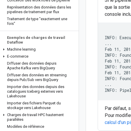
Si le pipelin
Concevoir des workflows de pipeline
que la sortie
Représentation des données dans les
pipelines de traitement par flux
console incl
Traitement de type "exactement une
fois"
INFO: Execu
Exemples de charges de travail
Dataflow
...

Feb 11, 201
Machine learning
INFO: Found
E-commerce
Feb 11, 201
Diffuser des données depuis
INFO: Found
Apache Kafka vers Big
Query
Feb 11, 201
Diffuser des données en streaming
INFO: Found
depuis Pub
/
Sub vers Big
Query
...

Importer des données depuis des
catalogues Iceberg externes vers
Lakehouse
Importer des fichiers Parquet du
stockage vers Lakehouse
Par défaut, 
Charges de travail HPC hautement
Pour modifie
parallèles
calcul d'un p
Modèles de référence