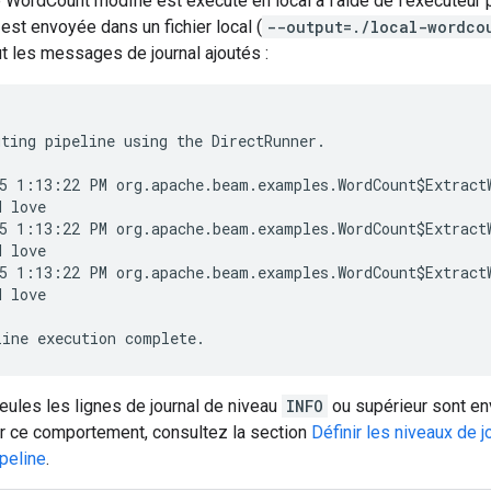
e WordCount modifié est exécuté en local à l'aide de l'exécuteur
 est envoyée dans un fichier local (
--output=./local-wordco
ut les messages de journal ajoutés :
ting pipeline using the DirectRunner.

5 1:13:22 PM org.apache.beam.examples.WordCount$ExtractW
 love

5 1:13:22 PM org.apache.beam.examples.WordCount$ExtractW
 love

5 1:13:22 PM org.apache.beam.examples.WordCount$ExtractW
 love

seules les lignes de journal de niveau
INFO
ou supérieur sont en
r ce comportement, consultez la section
Définir les niveaux de 
ipeline
.