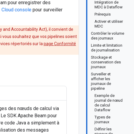
Beam pour enregistrer des
Intégration de
MDC à Dataflow
 Cloud console
pour surveiller
Prérequis
Activer et utiliser
MDC
 and Accountability Act), il convient de
Contrôler le volume
i vous souhaitez que vos pipelines soient
des journaux
rvices répertoriés sur la
page Conformité
Limite et limitation
de journalisation
Stockage et
conservation des
journaux
Surveiller et
afficher les
journaux de
pipeline
Exemple de
journal de nœud
de calcul
es des nœuds de calcul via
Dataflow
. Le SDK Apache Beam pour
Types de
journaux
otre code Java a simplement à
Définir les
rnalisation des messages
niveaux de