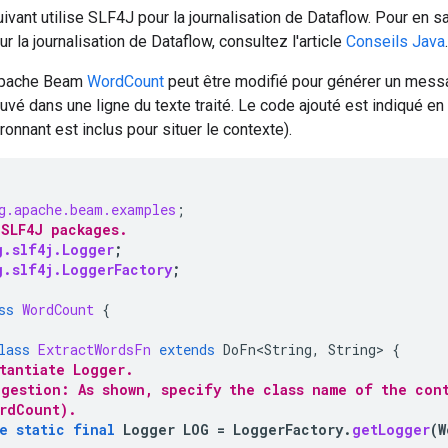
vant utilise SLF4J pour la journalisation de Dataflow. Pour en sa
 la journalisation de Dataflow, consultez l'article
Conseils Java
.
Apache Beam
WordCount
peut être modifié pour générer un messa
ouvé dans une ligne du texte traité. Le code ajouté est indiqué en
ronnant est inclus pour situer le contexte).
g.apache.beam.examples
;
 SLF4J packages.
g.slf4j.Logger
;
g.slf4j.LoggerFactory
;
ss
WordCount
{
lass
ExtractWordsFn
extends
DoFn<String
,
String
>
{
stantiate Logger.
ggestion: As shown, specify the class name of the con
ordCount).
e
static
final
Logger
LOG
=
LoggerFactory
.
getLogger
(
W