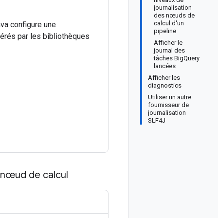
journalisation
des nœuds de
calcul d'un
va configure une
pipeline
érés par les bibliothèques
Afficher le
journal des
tâches BigQuery
lancées
Afficher les
diagnostics
Utiliser un autre
fournisseur de
journalisation
SLF4J
 nœud de calcul