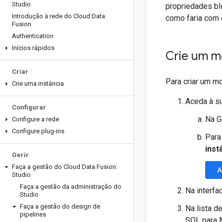
Studio
propriedades bl
Introdução à rede do Cloud Data
como faria com q
Fusion
Authentication
Inícios rápidos
Crie um m
Criar
Para criar um m
Crie uma instância
Aceda à su
Configurar
Na G
Configure a rede
Configure plug-ins
Para
inst
Gerir
Faça a gestão do Cloud Data Fusion:
A
Studio
Faça a gestão da administração do
Na interfa
Studio
Faça a gestão do design de
Na lista d
pipelines
SQL para 