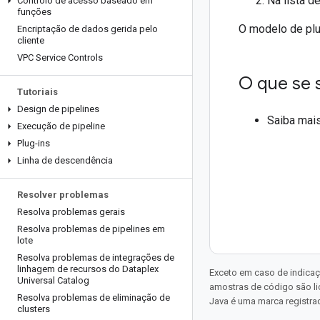
Na lista d
Controlo de acesso baseado em
funções
O modelo de plug
Encriptação de dados gerida pelo
cliente
VPC Service Controls
O que se 
Tutoriais
Design de pipelines
Saiba mai
Execução de pipeline
Plug-ins
Linha de descendência
Resolver problemas
Resolva problemas gerais
Resolva problemas de pipelines em
lote
Resolva problemas de integrações de
linhagem de recursos do Dataplex
Exceto em caso de indicaç
Universal Catalog
amostras de código são l
Resolva problemas de eliminação de
Java é uma marca registrad
clusters