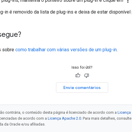
more_vert
e plug-ins, mantenha o ponteiro sobre um plug-in e clique em
-in é removido da lista de plug-ins e deixa de estar disponível 
segue?
s sobre
como trabalhar com várias versões de um plug-in
.
Isso foi útil?
Envie comentários
ão contrária, o conteúdo desta página é licenciado de acordo com a
Licença 
icenciadas de acordo com a
Licença Apache 2.0
. Para mais detalhes, consult
a da Oracle e/ou afiliadas.