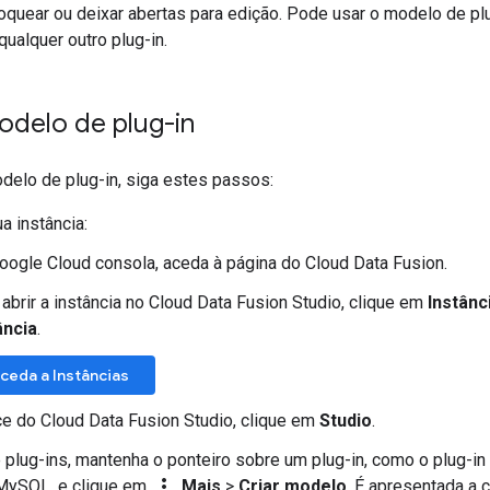
oquear ou deixar abertas para edição. Pode usar o modelo de pl
ualquer outro plug-in.
odelo de plug-in
odelo de plug-in, siga estes passos:
a instância:
oogle Cloud consola, aceda à página do Cloud Data Fusion.
 abrir a instância no Cloud Data Fusion Studio, clique em
Instânc
ância
.
ceda a Instâncias
ce do Cloud Data Fusion Studio, clique em
Studio
.
e plug-ins, mantenha o ponteiro sobre um plug-in, como o plug-i
more_vert
MySQL, e clique em
Mais
>
Criar modelo
. É apresentada a 