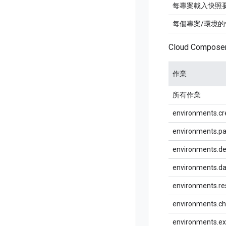
每專案載入快照
每個專案/環境
Cloud Comp
作業
所有作業
environments.cr
environments.pa
environments.de
environments.da
environments.re
environments.c
environments.e