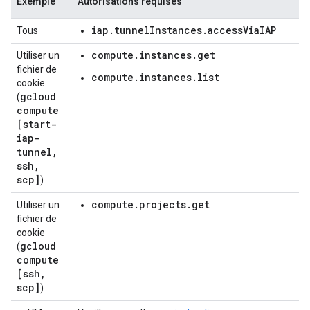
Exemple
Autorisations requises
iap.tunnelInstances.accessViaIAP
Tous
compute.instances.get
Utiliser un
fichier de
compute.instances.list
cookie
gcloud
(
compute
[start-
iap-
tunnel
,
ssh
,
scp]
)
compute.projects.get
Utiliser un
fichier de
cookie
gcloud
(
compute
[ssh
,
scp]
)