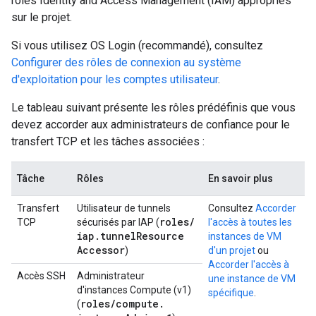
rôles Identity and Access Management (IAM) appropriés
sur le projet.
Si vous utilisez OS Login (recommandé), consultez
Configurer des rôles de connexion au système
d'exploitation pour les comptes utilisateur
.
Le tableau suivant présente les rôles prédéfinis que vous
devez accorder aux administrateurs de confiance pour le
transfert TCP et les tâches associées :
Tâche
Rôles
En savoir plus
Transfert
Utilisateur de tunnels
Consultez
Accorder
roles
/
TCP
sécurisés par IAP (
l'accès à toutes les
iap
.
tunnel
Resource
instances de VM
Accessor
)
d'un projet
ou
Accorder l'accès à
Accès SSH
Administrateur
une instance de VM
d'instances Compute (v1)
spécifique
.
roles
/
compute
.
(