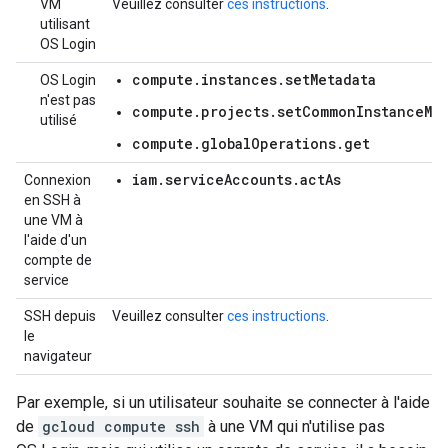
VM
Veuillez consulter
ces instructions
.
utilisant
OS Login
compute.instances.setMetadata
OS Login
n'est pas
compute.projects.setCommonInstanceMet
utilisé
compute.globalOperations.get
iam.serviceAccounts.actAs
Connexion
en SSH à
une VM à
l'aide d'un
compte de
service
SSH depuis
Veuillez consulter
ces instructions
.
le
navigateur
Par exemple, si un utilisateur souhaite se connecter à l'aide
de
gcloud compute ssh
à une VM qui n'utilise pas