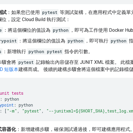
測試
：如果您已使用
pytest
等測試架構，在應用程式中定義單
，設定 Cloud Build 執行測試：
e
：將這個欄位的值設為
python
，即可為工作使用 Docker Hub
rypoint
：將這個欄位的值設為
python
，即可執行
python
指
s
：新增執行
python pytest
指令的引數。
步驟會將
pytest
記錄輸出內容儲存至 JUNIT XML 檔案。 此
ID 短版本
建構而成。 後續的建構步驟會將這個檔案中的記錄檔儲存至 Cl
unit tests
:
python
ypoint
:
python
:
[
"-m"
,
"pytest"
,
"--junitxml=${SHORT_SHA}_test_log.x
式容器化
：新增建構步驟，確保測試通過後，即可建構應用程式。Clou