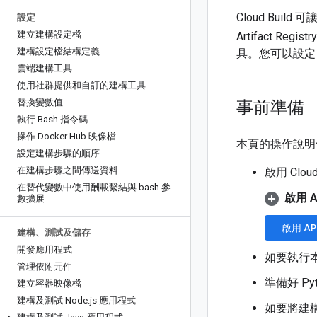
Cloud Bu
設定
建立建構設定檔
Artifact Re
建構設定檔結構定義
具。您可以設定 
雲端建構工具
使用社群提供和自訂的建構工具
替換變數值
事前準備
執行 Bash 指令碼
操作 Docker Hub 映像檔
本頁的操作說明假
設定建構步驟的順序
在建構步驟之間傳送資料
啟用 Cloud 
在替代變數中使用酬載繫結與 bash 參
啟用 
數擴展
啟用 AP
建構、測試及儲存
開發應用程式
如要執行
管理依附元件
準備好 Py
建立容器映像檔
建構及測試 Node
.
js 應用程式
如要將建構的容