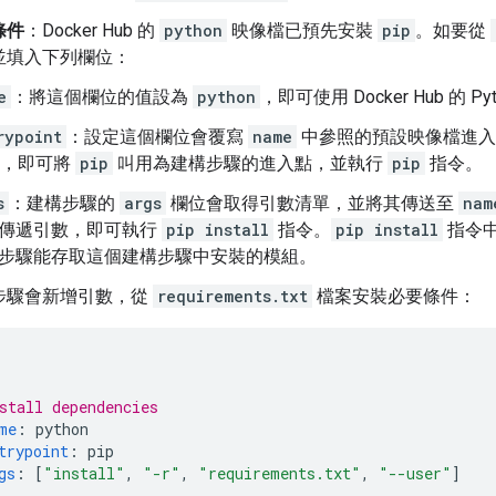
條件
：Docker Hub 的
python
映像檔已預先安裝
pip
。如要從
並填入下列欄位：
e
：將這個欄位的值設為
python
，即可使用 Docker Hub 的 
rypoint
：設定這個欄位會覆寫
name
中參照的預設映像檔進入
，即可將
pip
叫用為建構步驟的進入點，並執行
pip
指令。
s
：建構步驟的
args
欄位會取得引數清單，並將其傳送至
nam
傳遞引數，即可執行
pip install
指令。
pip install
指令
步驟能存取這個建構步驟中安裝的模組。
步驟會新增引數，從
requirements.txt
檔案安裝必要條件：
stall dependencies
me
:
python
trypoint
:
pip
gs
:
[
"install"
,
"-r"
,
"requirements.txt"
,
"--user"
]