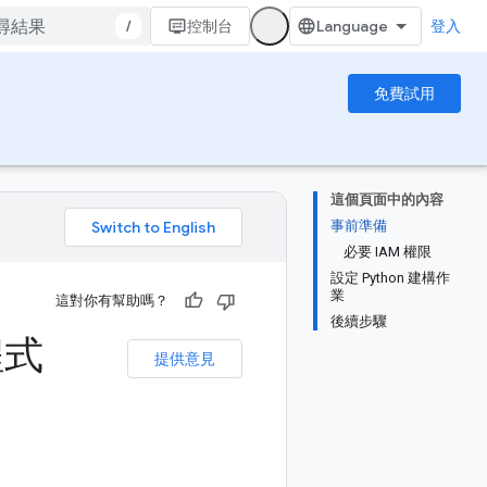
/
控制台
登入
免費試用
這個頁面中的內容
事前準備
。
必要 IAM 權限
設定 Python 建構作
業
這對你有幫助嗎？
後續步驟
程式
提供意見
。