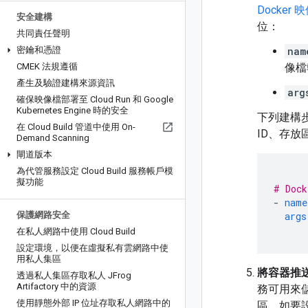
Docker 
安全建構
位：
共同責任聲明
密鑰和憑證
nam
CMEK 法規遵循
像檔
產生及驗證建構來源資訊
arg
確保映像檔部署至 Cloud Run 和 Google
Kubernetes Engine 時的安全
下列建構
在 Cloud Build 管道中使用 On-
ID、存放
Demand Scanning
閘道版本
為代管服務設定 Cloud Build 服務帳戶模
擬功能
# Dock
-
name
保護網路安全
args
在私人網路中使用 Cloud Build
設定環境，以便在虛擬私有雲網路中使
用私人集區
將容器推送至 
透過私人集區存取私人 JFrog
Artifactory 中的資源
務可用來儲存
使用靜態外部 IP 位址存取私人網路中的
區。如要設定