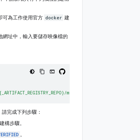
即可為工作使用官方
docker
建
地網址中，輸入要儲存映像檔的
${_ARTIFACT_REGISTRY_REPO}/myimage:${SHORT_SHA}'
]
，請完成下列步驟：
建構步驟。
ERIFIED
。