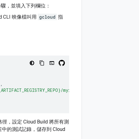
建構步驟，並填入下列欄位：
d CLI 映像檔叫用
gcloud
指
'
,
{_ARTIFACT_REGISTRY_REPO}/myimage:${SHORT_SHA}'
,
定 Cloud Build 將所有測
檔案中的測試記錄，儲存到 Cloud