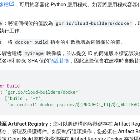
映像檔
，可用於容器化 Python 應用程式。如要將應用程式容
e
：將這個欄位的值設為
gcr.io/cloud-builders/docker
，
執行工作。
s
：將
docker build
指令的引數新增為這個欄位的值。
步驟會建構
myimage
映像檔，並以提交 ID 的簡短版本標記該
區名稱和簡短 SHA 值的
預設替換
，因此這些值會在建構時自動替
er Build
:
'gcr.io/cloud-builders/docker'
:
[
'build'
,
'-t'
,
'us-central1-docker.pkg.dev/${PROJECT_ID}/${_ARTIFA
Artifact Registry
：您可以將建構的容器儲存在 Artifact Regist
、管理及保護構件。如要執行這項操作，您必須在 Artifact Regis
 Cloud Build 將映像檔儲存在 Artifact Registry Doc