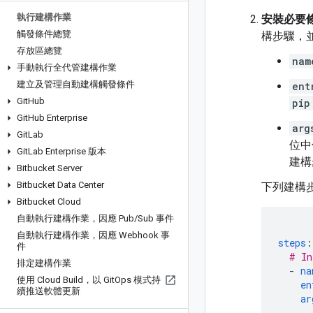
執行建構作業
安裝必要
觸發條件總覽
構步驟，
存放區總覽
nam
手動執行全代管建構作業
建立及管理自動建構觸發條件
ent
Git
Hub
pip
Git
Hub Enterprise
arg
Git
Lab
位中
Git
Lab Enterprise 版本
建構
Bitbucket Server
Bitbucket Data Center
下列建構
Bitbucket Cloud
自動執行建構作業，因應 Pub
/
Sub 事件
自動執行建構作業，因應 Webhook 事
steps
:
件
# In
排定建構作業
-
na
使用 Cloud Build，以 Git
Ops 模式持
en
續推送軟體更新
ar