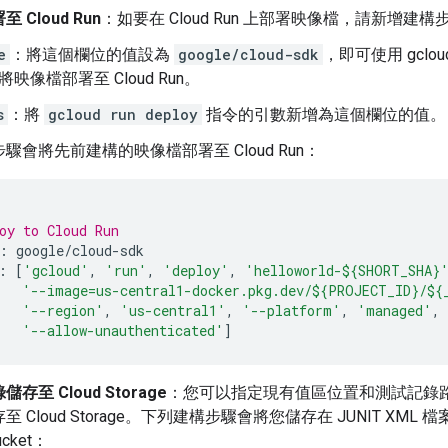
 Cloud Run
：如要在 Cloud Run 上部署映像檔，請新增
e
：將這個欄位的值設為
google/cloud-sdk
，即可使用 gclou
將映像檔部署至 Cloud Run。
s
：將
gcloud run deploy
指令的引數新增為這個欄位的值。
驟會將先前建構的映像檔部署至 Cloud Run：
oy to Cloud Run
:
google/cloud-sdk
:
[
'gcloud'
,
'run'
,
'deploy'
,
'helloworld-${SHORT_SHA}
'--image=us-central1-docker.pkg.dev/${PROJECT_ID}/$
'--region'
,
'us-central1'
,
'--platform'
,
'managed'
,
'--allow-unauthenticated'
]
存至 Cloud Storage
：您可以指定現有值區位置和測試記錄路徑，設
 Cloud Storage。下列建構步驟會將您儲存在 JUNIT XML 
ucket：