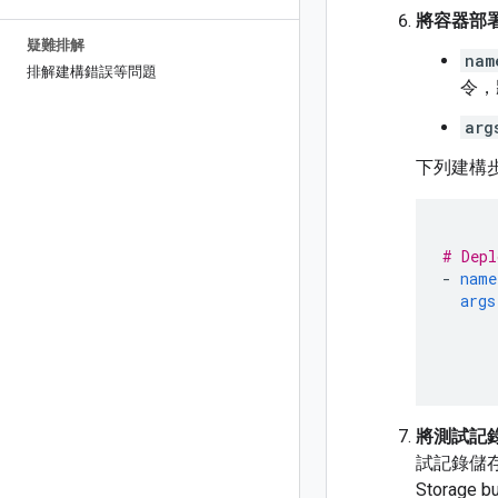
將容器部署至
疑難排解
nam
排解建構錯誤等問題
令，
arg
下列建構步
# Depl
-
name
args
將測試記錄儲
試記錄儲存至
Storage b