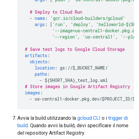
# Deploy to Cloud Run
-
name
:
'gcr.io/cloud-builders/gcloud'
args
:
[
'run'
,
'deploy'
,
'helloworld-${SHO
'--image=us-central1-docker.pkg.de
'--region'
,
'us-central1'
,
'--plat
# Save test logs to Google Cloud Storage
artifacts
:
objects
:
location
:
gs://$_BUCKET_NAME/
paths
:
-
${SHORT_SHA}_test_log.xml
# Store images in Google Artifact Registry
images
:
-
us-central1-docker.pkg.dev/$PROJECT_ID/$_
Avvia la build utilizzando la
gcloud CLI
o i
trigger di
build
. Quando avvii la build, devi specificare il nome
del repository Artifact Registry.