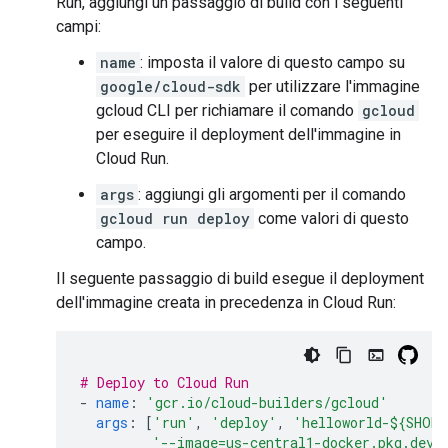
Run, aggiungi un passaggio di build con i seguenti
campi:
name
: imposta il valore di questo campo su
google/cloud-sdk
per utilizzare l'immagine
gcloud CLI per richiamare il comando
gcloud
per eseguire il deployment dell'immagine in
Cloud Run.
args
: aggiungi gli argomenti per il comando
gcloud run deploy
come valori di questo
campo.
Il seguente passaggio di build esegue il deployment
dell'immagine creata in precedenza in Cloud Run:
# Deploy to Cloud Run
-
name
:
'gcr.io/cloud-builders/gcloud'
args
:
[
'run'
,
'deploy'
,
'helloworld-${SHOR
'--image=us-central1-docker.pkg.dev/