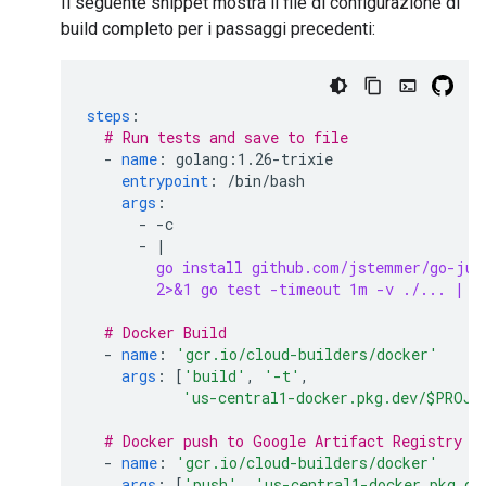
Il seguente snippet mostra il file di configurazione di
build completo per i passaggi precedenti:
steps
:
# Run tests and save to file
-
name
:
golang:1.26-trixie
entrypoint
:
/bin/bash
args
:
-
-c
-
|
go install github.com/jstemmer/go-jun
2>&1 go test -timeout 1m -v ./... | /
# Docker Build
-
name
:
'gcr.io/cloud-builders/docker'
args
:
[
'build'
,
'-t'
,
'us-central1-docker.pkg.dev/$PROJE
# Docker push to Google Artifact Registry
-
name
:
'gcr.io/cloud-builders/docker'
args
:
[
'push'
,
'us-central1-docker.pkg.de