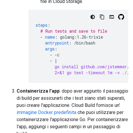
file in Cloud Storage.
steps
:
# Run tests and save to file
-
name
:
golang:1.26-trixie
entrypoint
:
/bin/bash
args
:
-
-c
-
|
go install github.com/jstemmer/g
2>&1 go test -timeout 1m -v ./..
Containerizza l'app
: dopo aver aggiunto il passaggio
di build per assicurarti che i test siano stati superati,
puoi creare l'applicazione. Cloud Build fornisce un'
immagine Docker predefinita
che puoi utilizzare per
containerizzare l'applicazione Go. Per containerizzare
l'app, aggiungi i seguenti campi in un passaggio di