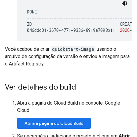
ID
CREATE
046ddd31-3670-4771-9336-8919e7098b11
2020
-1
Você acabou de criar
quickstart-image
usando o
arquivo de configuração da versão e enviou a imagem para
o Artifact Registry.
Ver detalhes do build
Abra a página do Cloud Build no console. Google
Cloud
Abra a página do Cloud Build
Se necessário, selecione o projeto e clique em
Abrir
.