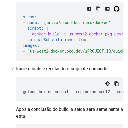
steps
:
-
name
:
'gcr.io/cloud-builders/docker'
script
:
|
docker build -t us-west2-docker.pkg.dev/$
automapSubstitutions
:
true
images
:
-
'us-west2-docker.pkg.dev/$PROJECT_ID/quicks
Inicie o build executando o seguinte comando:
gcloud
builds
submit
--
region
=
us
-
west2
--
conf
Após a conclusão do build, a saída será semelhante a
esta: