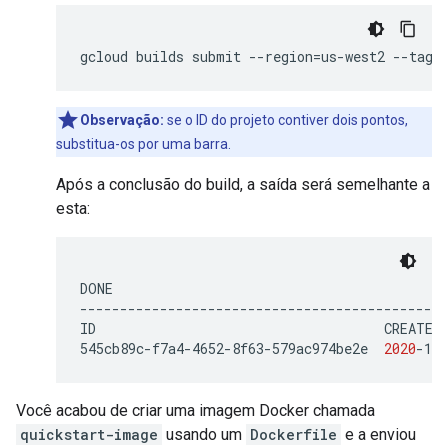
gcloud
builds
submit
--
region
=
us
-
west2
--
tag
Observação:
se o ID do projeto contiver dois pontos,
substitua-os por uma barra.
Após a conclusão do build, a saída será semelhante a
esta:
DONE

----------------------------------------------
ID
CREATE_
545cb89c-f7a4-4652-8f63-579ac974be2e
2020
-11
Você acabou de criar uma imagem Docker chamada
quickstart-image
usando um
Dockerfile
e a enviou