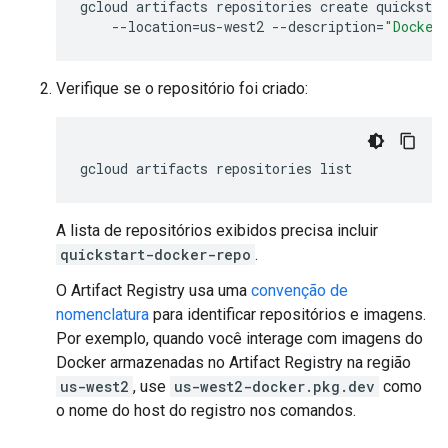
gcloud
artifacts
repositories
create
quickstar
--location
=
us-west2
--description
=
"Docker
Verifique se o repositório foi criado:
gcloud
artifacts
repositories
A lista de repositórios exibidos precisa incluir
quickstart-docker-repo
.
O Artifact Registry usa uma
convenção de
nomenclatura
para identificar repositórios e imagens.
Por exemplo, quando você interage com imagens do
Docker armazenadas no Artifact Registry na região
us-west2
, use
us-west2-docker.pkg.dev
como
o nome do host do registro nos comandos.