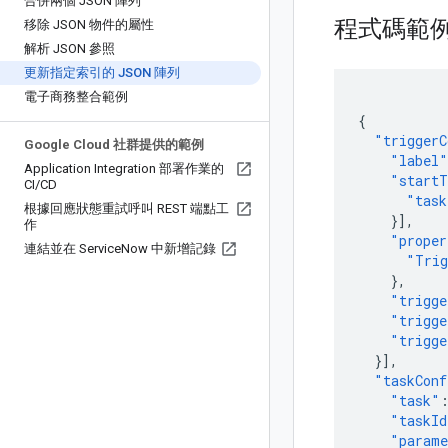
合併兩個 JSON 陣列
程式碼範
移除 JSON 物件的屬性
解析 JSON 參照
更新指定索引的 JSON 陣列
電子商務整合範例
{
"triggerC
Google Cloud 社群提供的範例
"label"
Application Integration 部署作業的
"startT
CI
/
CD
"task
根據回應狀態重試呼叫 REST 端點工
}],
作
"proper
連結並在 Service
Now 中新增記錄
"Trig
},
"trigge
"trigge
"trigge
}],
"taskConf
"task"
"taskId
"parame