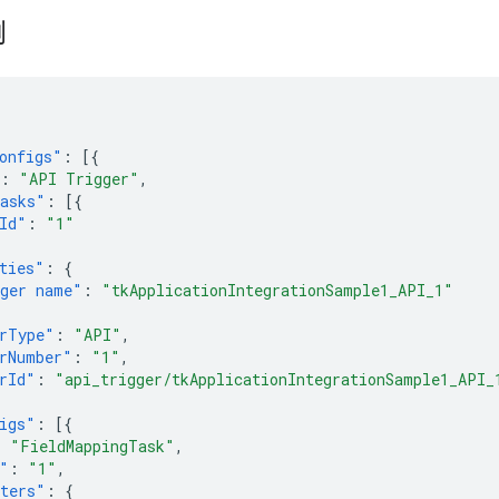
例
onfigs"
:
[{
:
"API Trigger"
,
asks"
:
[{
Id"
:
"1"
ties"
:
{
ger name"
:
"tkApplicationIntegrationSample1_API_1"
rType"
:
"API"
,
rNumber"
:
"1"
,
rId"
:
"api_trigger/tkApplicationIntegrationSample1_API_
igs"
:
[{
:
"FieldMappingTask"
,
"
:
"1"
,
ters"
:
{