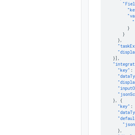
"Fiel
"ke
"va
"
}
}
},
"taskEx
"displa
}],
"integrat
"key"
:
"dataT
"displa
"inputO
"jsonS
},
{
"key"
:
"dataT
"defaul
"json
},