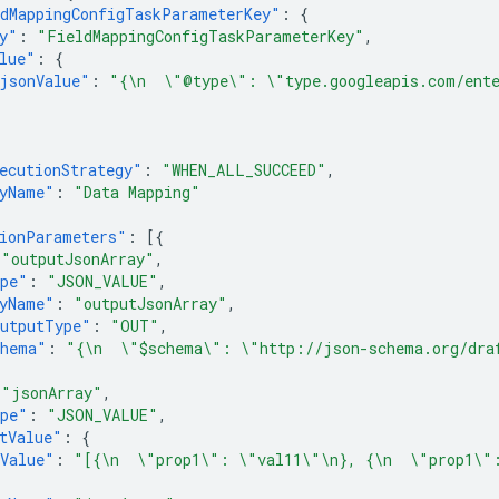
dMappingConfigTaskParameterKey"
:
{
y"
:
"FieldMappingConfigTaskParameterKey"
,
lue"
:
{
jsonValue"
:
"{\n  \"@type\": \"type.googleapis.com/ente
ecutionStrategy"
:
"WHEN_ALL_SUCCEED"
,
yName"
:
"Data Mapping"
ionParameters"
:
[{
"outputJsonArray"
,
ype"
:
"JSON_VALUE"
,
yName"
:
"outputJsonArray"
,
utputType"
:
"OUT"
,
chema"
:
"{\n  \"$schema\": \"http://json-schema.org/dra
"jsonArray"
,
ype"
:
"JSON_VALUE"
,
tValue"
:
{
Value"
:
"[{\n  \"prop1\": \"val11\"\n}, {\n  \"prop1\"