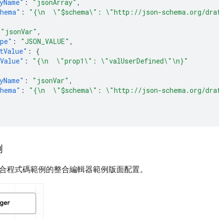
yName"
:
"jsonArray"
,
chema"
:
"{\n  \"$schema\": \"http://json-schema.org/dra
"jsonVar"
,
ype"
:
"JSON_VALUE"
,
tValue"
:
{
Value"
:
"{\n  \"prop1\": \"valUserDefined\"\n}"
yName"
:
"jsonVar"
,
chema"
:
"{\n  \"$schema\": \"http://json-schema.org/dra
例
合程式碼範例的整合編輯器範例版面配置。