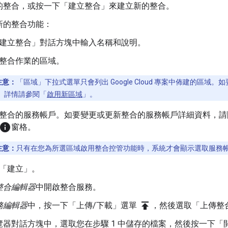
的整合，或按一下「建立整合」
來建立新的整合。
新的整合功能：
建立整合」
對話方塊中輸入名稱和說明。
整合作業的區域。
注意：
「區域」
下拉式選單只會列出 Google Cloud 專案中佈建的區
。詳情請參閱「
啟用新區域
」。
整合的服務帳戶。如要變更或更新整合的服務帳戶詳細資料，請
info
窗格。
注意：
只有在您為所選區域啟用整合控管功能時，系統才會顯示選取服務
「建立」
。
整合編輯器
中開啟整合服務。
publish
務編輯器
中，按一下「上傳/下載」選單
，然後選取「上傳整
覽器對話方塊中，選取您在步驟 1 中儲存的檔案，然後按一下「