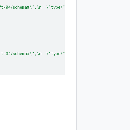
ft-04/schema#\",\n  \"type\": \"array\",\n  \"items\": 
ft-04/schema#\",\n  \"type\": \"object\",\n  \"properti