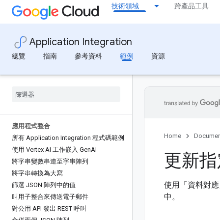
技術領域
跨產品工具
Application Integration
總覽
指南
參考資料
範例
資源
應用程式整合
Home
Documen
所有 Application Integration 程式碼範例
使用 Vertex AI 工作嵌入 Gen
AI
更新指
將字串變數串連至字串陣列
將字串轉換為大寫
使用「資料對應」
篩選 JSON 陣列中的值
中。
叫用子整合來傳送電子郵件
對公用 API 發出 REST 呼叫