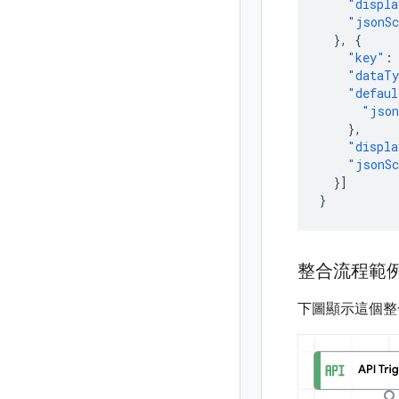
"displa
"jsonS
},
{
"key"
:
"dataT
"defaul
"json
},
"displa
"jsonS
}]
}
整合流程範
下圖顯示這個整