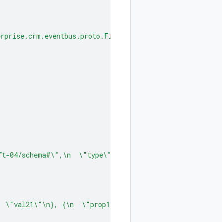
rprise.crm.eventbus.proto.FieldMappingConfig\",\n  \"ma
ft-04/schema#\",\n  \"type\": \"array\",\n  \"items\": 
: \"val21\"\n}, {\n  \"prop1\": \"val31\"\n}, {\n  \"pr