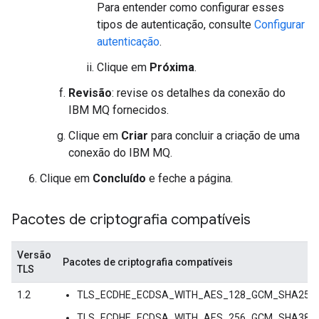
Para entender como configurar esses
tipos de autenticação, consulte
Configurar
autenticação
.
Clique em
Próxima
.
Revisão
: revise os detalhes da conexão do
IBM MQ fornecidos.
Clique em
Criar
para concluir a criação de uma
conexão do IBM MQ.
Clique em
Concluído
e feche a página.
Pacotes de criptografia compatíveis
Versão
Pacotes de criptografia compatíveis
TLS
1.2
TLS_ECDHE_ECDSA_WITH_AES_128_GCM_SHA256
TLS_ECDHE_ECDSA_WITH_AES_256_GCM_SHA384