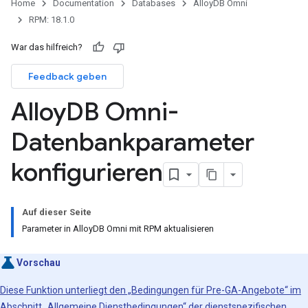
Home
Documentation
Databases
AlloyDB Omni
RPM: 18.1.0
War das hilfreich?
Feedback geben
Alloy
DB Omni-
Datenbankparameter
konfigurieren
Auf dieser Seite
Parameter in AlloyDB Omni mit RPM aktualisieren
Vorschau
Diese Funktion unterliegt den „Bedingungen für Pre-GA-Angebote“ im
Abschnitt „Allgemeine Dienstbedingungen“ der
dienstspezifischen