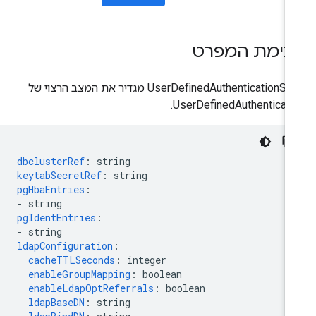
כימת המפרט
‫UserDefinedAuthenticationSpec מגדיר את המצב הרצוי של
UserDefinedAuthenticatio
dbclusterRef
:
string
keytabSecretRef
:
string
pgHbaEntries
:
-
string
pgIdentEntries
:
-
string
ldapConfiguration
:
cacheTTLSeconds
:
integer
enableGroupMapping
:
boolean
enableLdapOptReferrals
:
boolean
ldapBaseDN
:
string