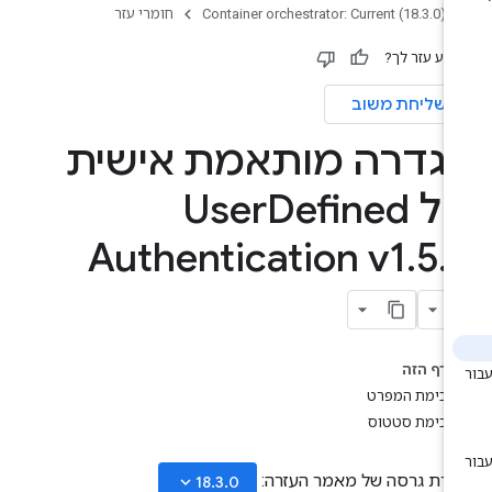
Container orchestrator: Current (18.3.0)
חומרי עזר
ידע עזר לך?
שליחת משוב
גדרה מותאמת אישית
 User
Defined
Authentication v1
.
5
.
בדף הזה
סכימת המפרט
סכימת סטטוס
ירת גרסה של מאמר העזרה:
keyboard_arrow_down
18.3.0