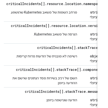
critical
Incidents[]
.
resource
.
location
.
namespac
strin
מרחב השמות של משאב Kubernetes שהושפע.
ופציונלי
critical
Incidents[]
.
resource
.
location
.
versio
strin
הגרסה של משאב Kubernetes.
ופציונלי
critical
Incidents[]
.
stack
Trace[
objec
רשימה לא מובנית של הודעות מדוח קריסות.
ופציונלי
critical
Incidents[]
.
stack
Trace[]
.
componen
strin
השם של רכיב בשירות מסד הנתונים שרשם את
ופציונלי
ההודעה ביומן.
critical
Incidents[]
.
stack
Trace
.
messag
strin
הודעה שנרשמה ביומן.
ופציונלי