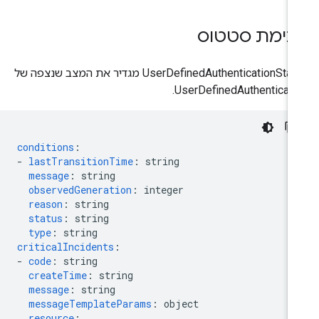
כימת סטטוס
‫UserDefinedAuthenticationStatus מגדיר את המצב שנצפה של
UserDefinedAuthenticatio
conditions
:
-
lastTransitionTime
:
string
message
:
string
observedGeneration
:
integer
reason
:
string
status
:
string
type
:
string
criticalIncidents
:
-
code
:
string
createTime
:
string
message
:
string
messageTemplateParams
:
object
resource
: