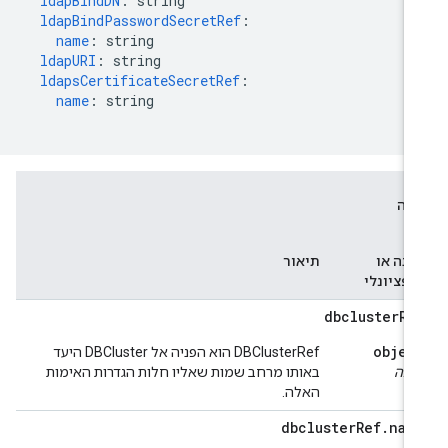
ldapBindDN
:
string
ldapBindPasswordSecretRef
:
name
:
string
ldapURI
:
string
ldapsCertificateSecretRef
:
name
:
string
דה
וג
ובה או
תיאור
ופציונלי
dbcluster
Re
objec
‫DBClusterRef הוא הפניה אל DBCluster היעד
ובה
באותו מרחב שמות שאליו חלות הגדרות האימות
האלה.
dbcluster
Ref
.
nam