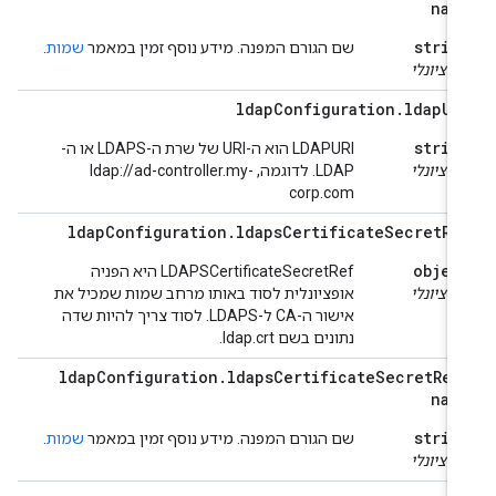
nam
strin
שם הגורם המפנה. מידע נוסף זמין במאמר
שמות
.
ופציונלי
ldap
Configuration
.
ldap
UR
strin
‫LDAPURI הוא ה-URI של שרת ה-LDAPS או ה-
ופציונלי
LDAP. לדוגמה, ldap://ad-controller.my-
corp.com
ldap
Configuration
.
ldaps
Certificate
Secret
Re
objec
‫LDAPSCertificateSecretRef היא הפניה
ופציונלי
אופציונלית לסוד באותו מרחב שמות שמכיל את
אישור ה-CA ל-LDAPS. לסוד צריך להיות שדה
נתונים בשם ldap.crt.
ldap
Configuration
.
ldaps
Certificate
Secret
Ref
nam
strin
שם הגורם המפנה. מידע נוסף זמין במאמר
שמות
.
ופציונלי