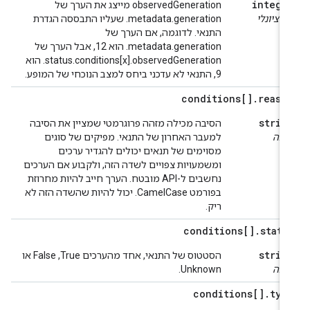
intege
ופציונלי
.metadata.generation שעליו התבססה הגדרת
.metadata.generation הוא 12, אבל הערך של
‎.status.conditions[x].observedGeneration הוא
9, התנאי לא עדכני ביחס למצב הנוכחי של המופע.
conditions[]
.
reaso
strin
הסיבה מכילה מזהה פרוגרמטי שמציין את הסיבה
ובה
למעבר האחרון של התנאי. מפיקים של סוגים
מסוימים של תנאים יכולים להגדיר ערכים
ומשמעויות צפויים לשדה הזה, ולקבוע אם הערכים
נחשבים ל-API מובטח. הערך חייב להיות מחרוזת
בפורמט CamelCase. יכול להיות שהשדה הזה לא
ריק.
conditions[]
.
statu
strin
הסטטוס של התנאי, אחד מהערכים True,‏ False או
ובה
Unknown.
conditions[]
.
typ