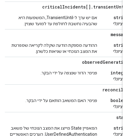
critical
Incidents[]
.
transient
Unti
strin
אם יש ערך ל-TransientUntil, המשמעות היא
ופציונלי
שהבעיה נחשבת לחולפת עד למועד שצוין.
messag
strin
ההודעה מספקת הודעה שקלה לקריאה שמפרטת
ופציונלי
את המצב הנוכחי או שגיאות כלשהן.
observed
Generatio
intege
פנימי: הדור שנצפה על ידי הבקר.
ופציונלי
reconcile
boolea
פנימי: האם המשאב הותאם על ידי הבקר.
ופציונלי
stat
strin
המאפיין State מייצג את המצב הנוכחי של משאב
ופציונלי
UserDefinedAuthentication. הערכים האפשריים