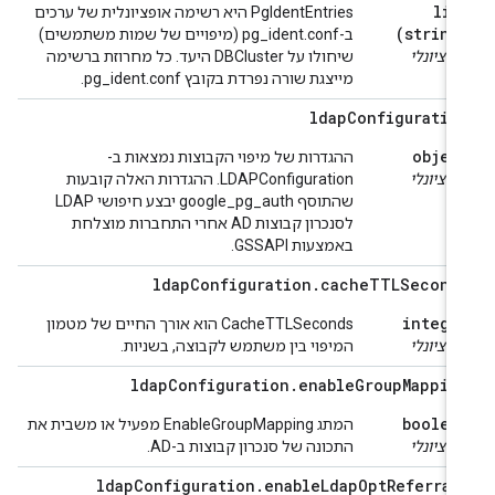
lis
‫PgIdentEntries היא רשימה אופציונלית של ערכים
(string
ב-pg_ident.conf (מיפויים של שמות משתמשים)
ופציונלי
שיחולו על DBCluster היעד. כל מחרוזת ברשימה
מייצגת שורה נפרדת בקובץ pg_ident.conf.
ldap
Configuratio
objec
ההגדרות של מיפוי הקבוצות נמצאות ב-
ופציונלי
LDAPConfiguration. ההגדרות האלה קובעות
שהתוסף google_pg_auth יבצע חיפושי LDAP
לסנכרון קבוצות AD אחרי התחברות מוצלחת
באמצעות GSSAPI.
ldap
Configuration
.
cache
TTLSecond
intege
‫CacheTTLSeconds הוא אורך החיים של מטמון
ופציונלי
המיפוי בין משתמש לקבוצה, בשניות.
ldap
Configuration
.
enable
Group
Mappin
boolea
המתג EnableGroupMapping מפעיל או משבית את
ופציונלי
התכונה של סנכרון קבוצות ב-AD.
ldap
Configuration
.
enable
Ldap
Opt
Referral