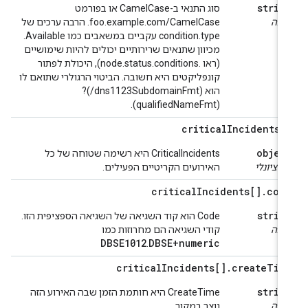
strin
סוג התנאי ב-CamelCase או בפורמט
ובה
foo.example.com/CamelCase. הרבה ערכים של
condition.type עקביים במשאבים כמו Available.
מכיוון שתנאים שרירותיים יכולים להיות שימושיים
(ראו .node.status.conditions), היכולת לפתור
קונפליקטים היא חשובה. הביטוי הרגולרי שתואם לו
הוא (dns1123SubdomainFmt/)?
(qualifiedNameFmt).
critical
Incidents[
objec
‫CriticalIncidents היא רשימה שטוחה של כל
ופציונלי
האירועים הקריטיים הפעילים.
critical
Incidents[]
.
cod
strin
‫Code הוא קוד השגיאה של השגיאה הספציפית הזו.
ובה
קודי השגיאה הם מחרוזות כמו
DBSE1012
DBSE+numeric
.
critical
Incidents[]
.
create
Tim
strin
‫CreateTime היא חותמת הזמן שבה האירוע הזה
ובה
נוצר במקור.