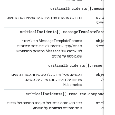
critical
Incidents[]
.
messag
strin
ההודעה מתארת את האירוע או השגיאה שהתרחשו.
ופציונלי
critical
Incidents[]
.
message
Template
Param
objec
‫MessageTemplateParams מכיל צמדי
ופציונלי
מפתח/ערך שנדרשים ליצירת גרסה ידידותית
למשתמש של Message בממשק המשתמש,
שמבוססת על נתונים.
critical
Incidents[]
.
resourc
objec
המשאב מכיל מידע על רכיב שירות מסד הנתונים
ובה
שדיווח על האירוע, וגם מידע על משאב
Kubernetes.
critical
Incidents[]
.
resource
.
componen
strin
רכיב הוא מזהה פנימי של מערכת המשנה של שירות
ובה
מסד הנתונים שדיווחה על האירוע.