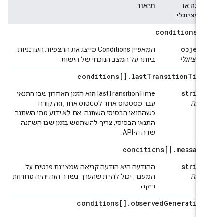
ובה או
תיאור
ופציונלי
conditions[
objec
המאפיין Conditions מייצג את התצפיות העדכניות
ופציונלי
ביותר על המצב הנוכחי של הישות.
conditions[]
.
last
Transition
Tim
strin
‫lastTransitionTime הוא הזמן האחרון שבו התנאי
ובה
עבר מסטטוס אחד לסטטוס אחר, וזה קורה
כשהתנאי הבסיסי השתנה. אם לא ידוע מתי השתנה
התנאי הבסיסי, צריך להשתמש בזמן שבו השתנה
שדה ה-API.
conditions[]
.
messag
strin
ההודעה היא הודעה קריאה שמציינת פרטים על
ובה
המעבר. יכול להיות שהערך בשדה הזה יהיה מחרוזת
ריקה.
conditions[]
.
observed
Generatio