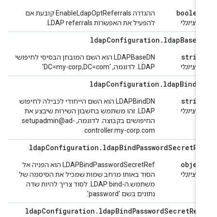
boolea
ההגדרה EnableLdapOptReferrals קובעת אם
ופציונלי
להפעיל את האפשרות LDAP referrals.
ldap
Configuration
.
ldap
Base
D
strin
‫LDAPBaseDN הוא השם המובחן הבסיסי לחיפושי
ופציונלי
LDAP. לדוגמה, 'DC=my-corp,DC=com'
ldap
Configuration
.
ldap
Bind
D
strin
‫LDAPBindDN הוא השם הייחודי לכבילה לחיפוש
ופציונלי
LDAP. זהו משתמש בחשבון השירות שיבצע את
החיפושים בקבוצה. לדוגמה, setupadmin@ad-
controller.my-corp.com
ldap
Configuration
.
ldap
Bind
Password
Secret
Re
objec
‫LDAPBindPasswordSecretRef הוא הפניה אל
ופציונלי
הסוד באותו מרחב שמות שמכיל את הסיסמה של
משתמש ה-LDAP bind. לסוד צריך להיות שדה
נתונים בשם 'password'.
ldap
Configuration
.
ldap
Bind
Password
Secret
Ref