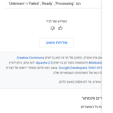
הם: ‎`Processing`‎‏, ‎`Ready`‎‏, ‎`Failed`‎‏ ו-‎ `Unknown`‎.
המידע עזר לך?
שליחת משוב
 אם צוין אחרת, התוכן של דף זה הוא ברישיון
Creative Commons
Attribution 
ודוגמאות הקוד הן ברישיון
Apache 2.0
. לפרטים, ניתן לעיין
יניות האתר Google Developers‏
.‏ Java הוא סימן מסחרי רשום של חברת
של השותפים העצמאיים שלה.
אחרון: 2026-07-16 (שעון UTC).
צרים ותמחור
צגת כל המוצרים