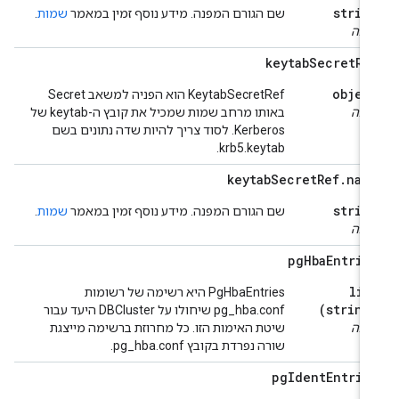
strin
שם הגורם המפנה. מידע נוסף זמין במאמר
שמות
.
ובה
keytab
Secret
Re
objec
‫KeytabSecretRef הוא הפניה למשאב Secret
ובה
באותו מרחב שמות שמכיל את קובץ ה-keytab של
Kerberos. לסוד צריך להיות שדה נתונים בשם
krb5.keytab.
keytab
Secret
Ref
.
nam
strin
שם הגורם המפנה. מידע נוסף זמין במאמר
שמות
.
ובה
pg
Hba
Entrie
lis
‫PgHbaEntries היא רשימה של רשומות
(string
pg_hba.conf שיחולו על DBCluster היעד עבור
ובה
שיטת האימות הזו. כל מחרוזת ברשימה מייצגת
שורה נפרדת בקובץ pg_hba.conf.
pg
Ident
Entrie