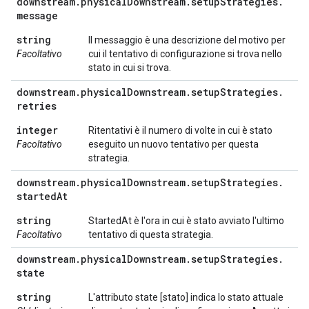
downstream
.
physical
Downstream
.
setup
Strategies
.
message
string
Il messaggio è una descrizione del motivo per
Facoltativo
cui il tentativo di configurazione si trova nello
stato in cui si trova.
downstream
.
physical
Downstream
.
setup
Strategies
.
retries
integer
Ritentativi è il numero di volte in cui è stato
Facoltativo
eseguito un nuovo tentativo per questa
strategia.
downstream
.
physical
Downstream
.
setup
Strategies
.
started
At
string
StartedAt è l'ora in cui è stato avviato l'ultimo
Facoltativo
tentativo di questa strategia.
downstream
.
physical
Downstream
.
setup
Strategies
.
state
string
L'attributo state [stato] indica lo stato attuale