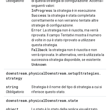
Obbligatorio
di questa strategia di configurazione. Accetta i
seguenti valori:
In
Progress
: la strategia è in esecuzione.
Success
: la strategia è stata completata
correttamente e non verranno tentate altre
strategie di configurazione.
Error
: La strategia non è riuscita, ma verrà
riprovata. Il campo Tentativi mostra il numero
di volte in cui è stato riprovato a utilizzare
questa strategia.
Fallback
: la strategia non è riuscita e non
verrà riprovata. In alternativa, verrà utilizzata la
successiva strategia disponibile, se esistente.
Unknown
downstream
.
physical
Downstream
.
setup
Strategies
.
strategy
string
Strategia è il nome del tipo di strategia a cui si
Obbligatorio
riferisce questo stato.
downstream
.
physical
Downstream
.
state
object
Lo stato è lo stato della replica visualizzato