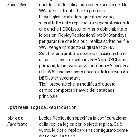
Facoltativo
questo slot di replica può essere scritto nei file
WAL generati dall'istanza primaria.
È consigliabile abilitare questa opzione,
soprattutto nelle repliche tra regioni. Assicurati
che anche il DBCluster primario abbia abilitato
le opzioni ReplayReplicationSlotsOnStandbys
per garantire che lo slot di replica scritto nei file
WAL venga riprodotto sugli standby HA.
Se attivi entrambe le opzioni, ti assicuri che in
caso di failover o switchover HA sul DBCluster
primario, la nuova istanza primaria HA conservi
i file WAL che non sono ancora stati ricevuti dal
DBCluster secondario.
Tieni presente che la modifica di questo
campo comporta il riavvio del database
principale.
upstream
.
logical
Replication
object
LogicalReplication specifica la configurazione
Facoltativo
della replica logica per lo slot di replica. Se è
vuoto, lo slot di replica viene configurato come
slot di replica fisico.