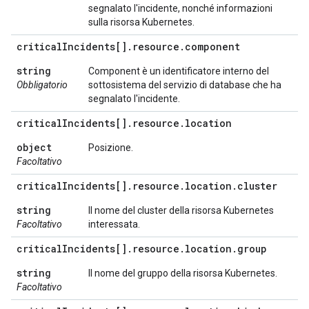
segnalato l'incidente, nonché informazioni
sulla risorsa Kubernetes.
critical
Incidents[]
.
resource
.
component
string
Component è un identificatore interno del
Obbligatorio
sottosistema del servizio di database che ha
segnalato l'incidente.
critical
Incidents[]
.
resource
.
location
object
Posizione.
Facoltativo
critical
Incidents[]
.
resource
.
location
.
cluster
string
Il nome del cluster della risorsa Kubernetes
Facoltativo
interessata.
critical
Incidents[]
.
resource
.
location
.
group
string
Il nome del gruppo della risorsa Kubernetes.
Facoltativo