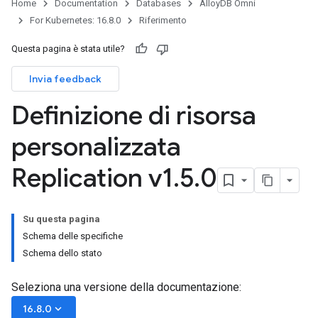
Home
Documentation
Databases
AlloyDB Omni
For Kubernetes: 16.8.0
Riferimento
Questa pagina è stata utile?
Invia feedback
Definizione di risorsa
personalizzata
Replication v1
.
5
.
0
Su questa pagina
Schema delle specifiche
Schema dello stato
Seleziona una versione della documentazione:
keyboard_arrow_down
16.8.0