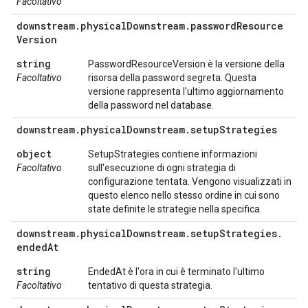
Facoltativo
downstream
.
physical
Downstream
.
password
Resource
Version
string
PasswordResourceVersion è la versione della
Facoltativo
risorsa della password segreta. Questa
versione rappresenta l'ultimo aggiornamento
della password nel database.
downstream
.
physical
Downstream
.
setup
Strategies
object
SetupStrategies contiene informazioni
Facoltativo
sull'esecuzione di ogni strategia di
configurazione tentata. Vengono visualizzati in
questo elenco nello stesso ordine in cui sono
state definite le strategie nella specifica.
downstream
.
physical
Downstream
.
setup
Strategies
.
ended
At
string
EndedAt è l'ora in cui è terminato l'ultimo
Facoltativo
tentativo di questa strategia.