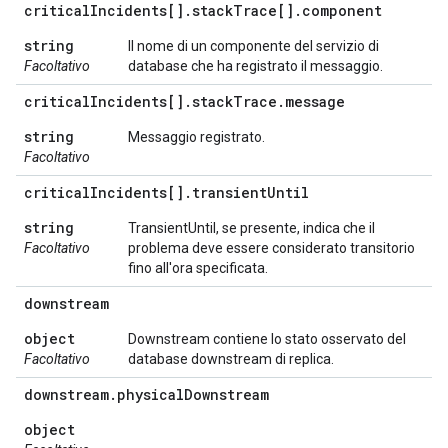
critical
Incidents[]
.
stack
Trace[]
.
component
string
Il nome di un componente del servizio di
Facoltativo
database che ha registrato il messaggio.
critical
Incidents[]
.
stack
Trace
.
message
string
Messaggio registrato.
Facoltativo
critical
Incidents[]
.
transient
Until
string
TransientUntil, se presente, indica che il
Facoltativo
problema deve essere considerato transitorio
fino all'ora specificata.
downstream
object
Downstream contiene lo stato osservato del
Facoltativo
database downstream di replica.
downstream
.
physical
Downstream
object