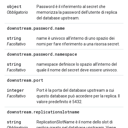
object
Password è il riferimento al secret che
Obbligatorio
memorizza la password dell'utente di replica
del database upstream.
downstream
.
password
.
name
string
name è univoco all'interno di uno spazio dei
Facoltativo
nomi per fare riferimento a una risorsa secret.
downstream
.
password
.
namespace
string
namespace definisce lo spazio all'interno del
Facoltativo
quale il nome del secret deve essere univoco.
downstream
.
port
integer
Port è la porta del database upstream a cui
Facoltativo
questo database può accedere per la replica. Il
valore predefinito è 5432.
downstream
.
replicationslotname
string
ReplicationSlotName è il nome dello slot di
Obbligatorio
replica creato nel database upstream. Viene