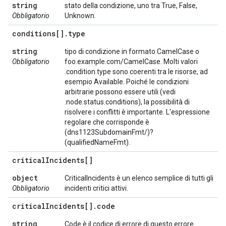
string
stato della condizione, uno tra True, False,
Obbligatorio
Unknown.
conditions[]
.
type
string
tipo di condizione in formato CamelCase o
Obbligatorio
foo.example.com/CamelCase. Molti valori
.condition.type sono coerenti tra le risorse, ad
esempio Available. Poiché le condizioni
arbitrarie possono essere utili (vedi
.node.status.conditions), la possibilità di
risolvere i conflitti è importante. L'espressione
regolare che corrisponde è
(dns1123SubdomainFmt/)?
(qualifiedNameFmt).
critical
Incidents[]
object
CriticalIncidents è un elenco semplice di tutti gli
Obbligatorio
incidenti critici attivi.
critical
Incidents[]
.
code
string
Code è il codice di errore di questo errore