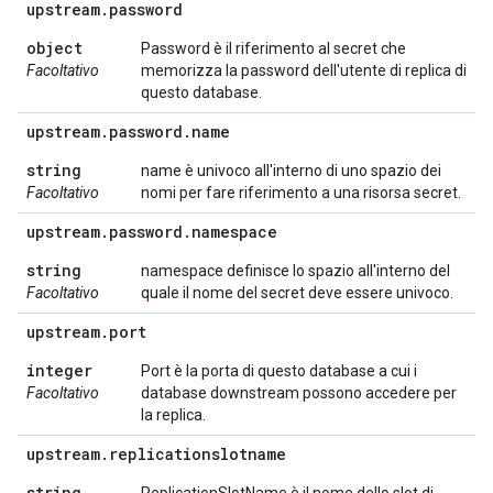
upstream
.
password
object
Password è il riferimento al secret che
Facoltativo
memorizza la password dell'utente di replica di
questo database.
upstream
.
password
.
name
string
name è univoco all'interno di uno spazio dei
Facoltativo
nomi per fare riferimento a una risorsa secret.
upstream
.
password
.
namespace
string
namespace definisce lo spazio all'interno del
Facoltativo
quale il nome del secret deve essere univoco.
upstream
.
port
integer
Port è la porta di questo database a cui i
Facoltativo
database downstream possono accedere per
la replica.
upstream
.
replicationslotname
string