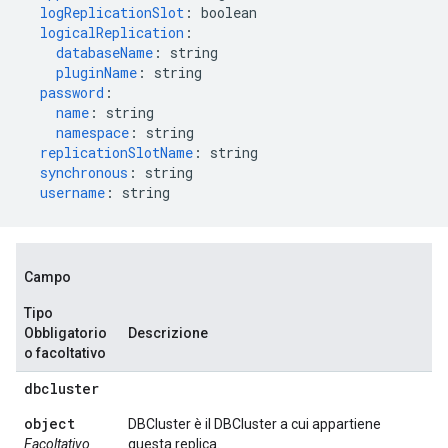
logReplicationSlot
:
boolean
logicalReplication
:
databaseName
:
string
pluginName
:
string
password
:
name
:
string
namespace
:
string
replicationSlotName
:
string
synchronous
:
string
username
:
string
Campo
Tipo
Obbligatorio
Descrizione
o facoltativo
dbcluster
object
DBCluster è il DBCluster a cui appartiene
Facoltativo
questa replica.