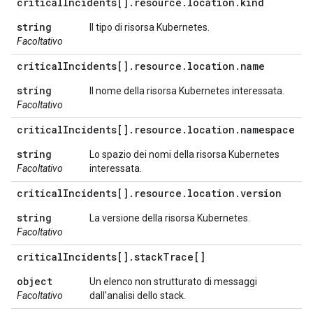
critical
Incidents[]
.
resource
.
location
.
kind
string
Il tipo di risorsa Kubernetes.
Facoltativo
critical
Incidents[]
.
resource
.
location
.
name
string
Il nome della risorsa Kubernetes interessata.
Facoltativo
critical
Incidents[]
.
resource
.
location
.
namespace
string
Lo spazio dei nomi della risorsa Kubernetes
Facoltativo
interessata.
critical
Incidents[]
.
resource
.
location
.
version
string
La versione della risorsa Kubernetes.
Facoltativo
critical
Incidents[]
.
stack
Trace[]
object
Un elenco non strutturato di messaggi
Facoltativo
dall'analisi dello stack.