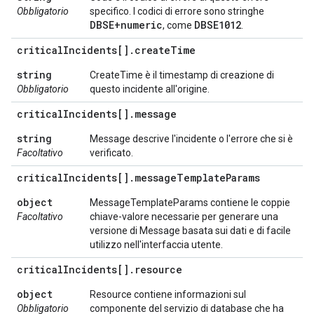
Obbligatorio
specifico. I codici di errore sono stringhe
DBSE+numeric
DBSE1012
, come
.
critical
Incidents[]
.
create
Time
string
CreateTime è il timestamp di creazione di
Obbligatorio
questo incidente all'origine.
critical
Incidents[]
.
message
string
Message descrive l'incidente o l'errore che si è
Facoltativo
verificato.
critical
Incidents[]
.
message
Template
Params
object
MessageTemplateParams contiene le coppie
Facoltativo
chiave-valore necessarie per generare una
versione di Message basata sui dati e di facile
utilizzo nell'interfaccia utente.
critical
Incidents[]
.
resource
object
Resource contiene informazioni sul
Obbligatorio
componente del servizio di database che ha