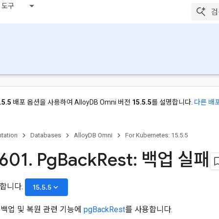
 도구
.5.5
배포 옵션을 사용하여 AlloyDB Omni 버전
15.5.5
를 설명합니다.
다른 배
tation
Databases
AlloyDB Omni
For Kubernetes: 15.5.5
601
.
Pg
Back
Rest: 백업 실패
택합니다.
keyboard_arrow_down
15.5.5
i는 백업 및 복원 관련 기능에
pgBackRest
를 사용합니다.