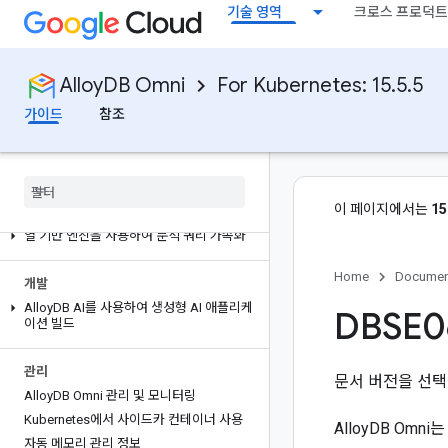
기술 영역
크로스 프로덕트
액세스 보호 및 제어
비밀번호 정책 관리
AlloyDB Omni
For Kubernetes: 15.5.5
환승
가이드
참조
AlloyDB Omni 실행 및 연결
Kubernetes에서 Alloy
DB Omni용 부하 분
산기 구성
이 페이지에서는
15
최적화
열 기반 엔진을 사용하여 분석 쿼리 가속화
Home
Documen
개발
Alloy
DB AI를 사용하여 생성형 AI 애플리케
DBSE0
이션 빌드
관리
문서 버전을 선
Alloy
DB Omni 관리 및 모니터링
Kubernetes에서 사이드카 컨테이너 사용
AlloyDB Omn
자동 메모리 관리 정보