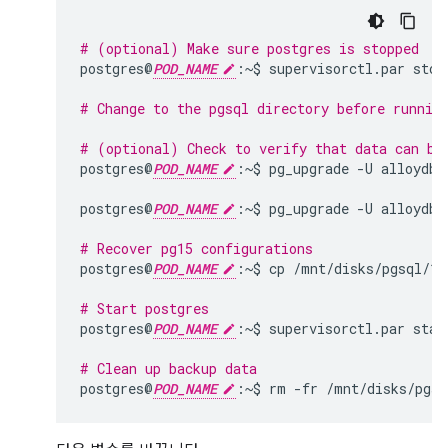
# (optional) Make sure postgres is stopped
postgres@
POD_NAME
:~$
supervisorctl.par
stop
# Change to the pgsql directory before runnin
# (optional) Check to verify that data can be
postgres@
POD_NAME
:~$
pg_upgrade
-U
alloydba
postgres@
POD_NAME
:~$
pg_upgrade
-U
alloydba
# Recover pg15 configurations
postgres@
POD_NAME
:~$
cp
/mnt/disks/pgsql/15
# Start postgres
postgres@
POD_NAME
:~$
supervisorctl.par
star
# Clean up backup data
postgres@
POD_NAME
:~$
rm
-fr