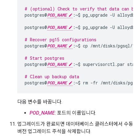
# (optional) Check to verify that data can be
postgres@
POD_NAME
:~$
pg_upgrade
-U
alloydba
postgres@
POD_NAME
:~$
pg_upgrade
-U
alloydba
# Recover pg15 configurations
postgres@
POD_NAME
:~$
cp
/mnt/disks/pgsql/15
# Start postgres
postgres@
POD_NAME
:~$
supervisorctl.par
star
# Clean up backup data
postgres@
POD_NAME
:~$
rm
-fr
다음 변수를 바꿉니다.
POD_NAME
: 포드의 이름입니다.
업그레이드가 완료되면 데이터베이스 클러스터에서 수동
버전 업그레이드 주석을 삭제합니다.