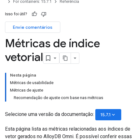
For containers: 15.7.1
Referência
Isso foi útil?
Envie comentários
Métricas de índice
vetorial
Nesta página
Métricas de usabilidade
Métricas de ajuste
Recomendação de ajuste com base nas métricas
Selecione uma versão da documentação:
keyboard_arrow_down
15.7.1
Esta página lista as métricas relacionadas aos índices de
vetor gerados no AlloyDB Omni. É possível conferir essas