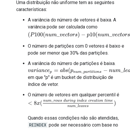
Uma distribuição não uniforme tem as seguintes
características:
A variância do número de vetores é baixa. A
variância pode ser calculada como
(
P
100
(
n
u
m
_
v
e
c
t
o
r
s
)
−
p
10
(
n
u
m
_
v
e
c
t
o
r
s
)
)
∗
(
n
u
m
_
l
O número de partições com 0 vetores é baixo e
pode ser menor que 30% das partições.
A variância do número de partições é baixa.
v
a
r
i
a
n
c
e
p
=
a
b
s
(
p
n
u
m
_
p
a
r
t
i
t
i
o
n
s
−
n
u
m
_
l
e
a
v
e
s
∗
(
p
p
em que "p" é um bucket de distribuição de
índice de vetor.
O número de vetores em qualquer percentil é
<
8
x
(
n
u
m
_
r
o
w
s
d
u
r
i
n
g
i
n
d
e
x
c
r
e
a
t
i
o
n
t
i
m
e
n
u
m
_
l
e
a
Quando essas condições não são atendidas,
REINDEX
pode ser necessário com base no