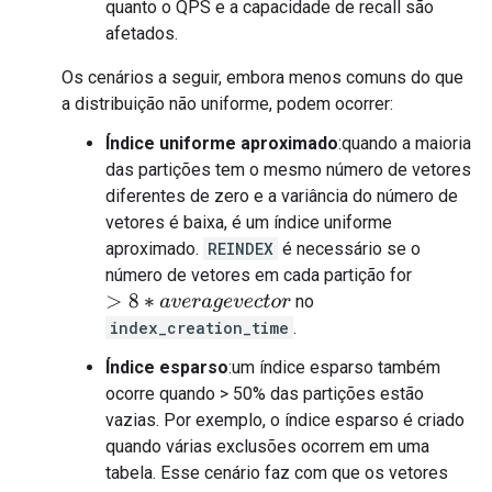
quanto o QPS e a capacidade de recall são
afetados.
Os cenários a seguir, embora menos comuns do que
a distribuição não uniforme, podem ocorrer:
Índice uniforme aproximado
:quando a maioria
das partições tem o mesmo número de vetores
diferentes de zero e a variância do número de
vetores é baixa, é um índice uniforme
aproximado.
REINDEX
é necessário se o
número de vetores em cada partição for
no
>
8
∗
a
v
e
r
a
g
e
v
e
c
t
o
r
index_creation_time
.
Índice esparso
:um índice esparso também
ocorre quando > 50% das partições estão
vazias. Por exemplo, o índice esparso é criado
quando várias exclusões ocorrem em uma
tabela. Esse cenário faz com que os vetores