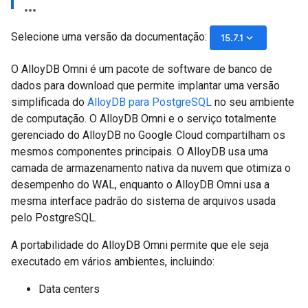
Selecione uma versão da documentação:
keyboard_arrow_down
15.7.1
O AlloyDB Omni é um pacote de software de banco de
dados para download que permite implantar uma versão
simplificada do
AlloyDB para PostgreSQL
no seu ambiente
de computação. O AlloyDB Omni e o serviço totalmente
gerenciado do AlloyDB no Google Cloud compartilham os
mesmos componentes principais. O AlloyDB usa uma
camada de armazenamento nativa da nuvem que otimiza o
desempenho do WAL, enquanto o AlloyDB Omni usa a
mesma interface padrão do sistema de arquivos usada
pelo PostgreSQL.
A portabilidade do AlloyDB Omni permite que ele seja
executado em vários ambientes, incluindo:
Data centers