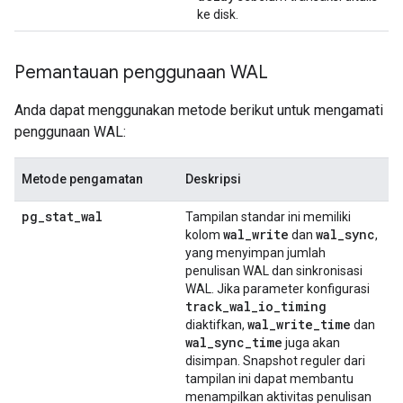
ke disk.
Pemantauan penggunaan WAL
Anda dapat menggunakan metode berikut untuk mengamati
penggunaan WAL:
Metode pengamatan
Deskripsi
pg_stat_wal
Tampilan standar ini memiliki
wal
_
write
wal
_
sync
kolom
dan
,
yang menyimpan jumlah
penulisan WAL dan sinkronisasi
WAL. Jika parameter konfigurasi
track
_
wal
_
io
_
timing
wal
_
write
_
time
diaktifkan,
dan
wal
_
sync
_
time
juga akan
disimpan. Snapshot reguler dari
tampilan ini dapat membantu
menampilkan aktivitas penulisan