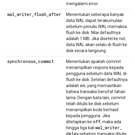
mengalami error.
wal_writer_flush_after
Menentukan seberapa banyak
data WAL dapat terakumulasi
sebelum penulis WAL memaksa
flush ke disk. Nilai defaultnya
adalah 1 MB. Jika disetel ke nol,
data WAL akan selalu di-flush ke
disk secara langsung.
synchronous_commit
Menentukan apakah commit
menampilkan respons kepada
pengguna sebelum data WAL di-
flush ke disk. Setelan defaultnya
on
adalah
, yang memastikan
bahwa transaksi bersifat tahan
lama. Dengan kata lain, commit
telah ditulis ke disk sebelum
menampilkan kode berhasil
kepada pengguna. Jika
off
ditetapkan ke
, maka ada
wal
_
writer
_
hingga tiga kali
delay
sebelum transaksi ditulis