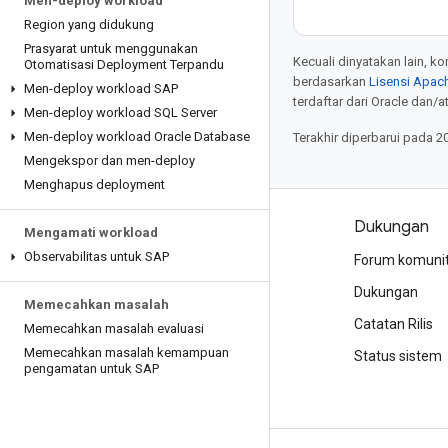
Men-deploy workload
Region yang didukung
Prasyarat untuk menggunakan
Kecuali dinyatakan lain, k
Otomatisasi Deployment Terpandu
berdasarkan
Lisensi Apach
Men-deploy workload SAP
terdaftar dari Oracle dan/at
Men-deploy workload SQL Server
Men-deploy workload Oracle Database
Terakhir diperbarui pada 2
Mengekspor dan men-deploy
Menghapus deployment
Produk dan harga
Dukungan
Mengamati workload
Observabilitas untuk SAP
Lihat semua produk
Forum komuni
Harga Google Cloud
Dukungan
Memecahkan masalah
Google Cloud Marketplace
Catatan Rilis
Memecahkan masalah evaluasi
Memecahkan masalah kemampuan
Hubungi bagian penjualan
Status sistem
pengamatan untuk SAP