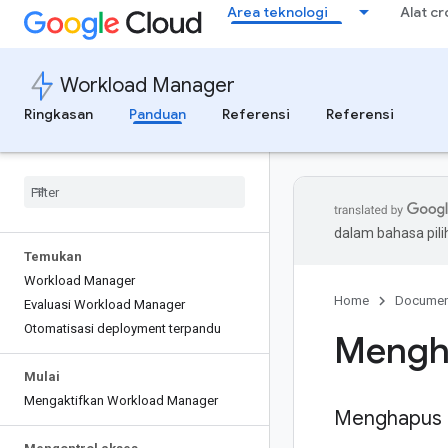
Area teknologi
Alat c
Workload Manager
Ringkasan
Panduan
Referensi
Referensi
dalam bahasa pil
Temukan
Workload Manager
Home
Documen
Evaluasi Workload Manager
Otomatisasi deployment terpandu
Mengha
Mulai
Mengaktifkan Workload Manager
Menghapus e