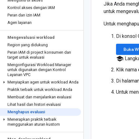
Mengontrol akses
Jika Anda mengh
Kontrol akses dengan IAM
untuk mengevalu
Peran dan izin IAM
Agen layanan
Untuk menghapus 
Di konsol 
Mengevaluasi workload
Region yang didukung
Buka W
Peran IAM di project konsumen dan
target untuk evaluasi
school
Langka
Mengonfigurasi Workload Manager
Klik nama 
untuk digunakan dengan Kontrol
Layanan VPC
Di halama
Menyiapkan agen untuk workload Anda
Praktik terbaik untuk workload Anda
Untuk men
Membuat dan menjalankan evaluasi
Lihat hasil dan histori evaluasi
Menghapus evaluasi
Menerapkan praktik terbaik
menggunakan aturan kustom