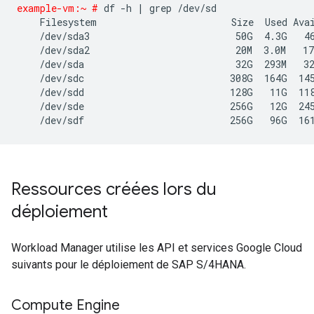
example-vm:~ #
 df -h | grep /dev/sd

    Filesystem                        Size  Used Avai
    /dev/sda3                          50G  4.3G   46
    /dev/sda2                          20M  3.0M   17
    /dev/sda                           32G  293M   32
    /dev/sdc                          308G  164G  145
    /dev/sdd                          128G   11G  118
    /dev/sde                          256G   12G  245
    /dev/sdf                          256G   96G  16
Ressources créées lors du
déploiement
Workload Manager utilise les API et services Google Cloud
suivants pour le déploiement de SAP S/4HANA.
Compute Engine