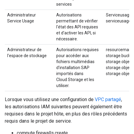
services
Administrateur
Autorisations
Serviceusage.se
Service Usage
permettant de vérifier
serviceusage.s
l'état des API requises
et d'activer les API, si
nécessaire.
Administrateur de
Autorisations requises
resourcemanag
l'espace de stockage
pour accéder aux
storage.bucket
fichiers multimédias
storage.object
d'installation SAP
storage.object
importés dans
storage.objects
Cloud Storage et les
utiliser.
Lorsque vous utilisez une configuration de
VPC partagé
,
les autorisations IAM suivantes peuvent également être
requises dans le projet hôte, en plus des rôles précédents
requis dans le projet de service.
compute.firewalls.create