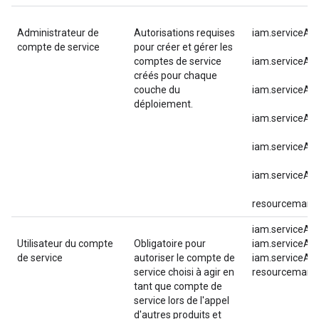
Administrateur de
Autorisations requises
iam.serviceAc
compte de service
pour créer et gérer les
comptes de service
iam.serviceAc
créés pour chaque
couche du
iam.serviceAc
déploiement.
iam.serviceAc
iam.serviceAcc
iam.serviceAc
resourcemanag
iam.serviceAc
Utilisateur du compte
Obligatoire pour
iam.serviceAc
de service
autoriser le compte de
iam.serviceAcc
service choisi à agir en
resourcemanag
tant que compte de
service lors de l'appel
d'autres produits et