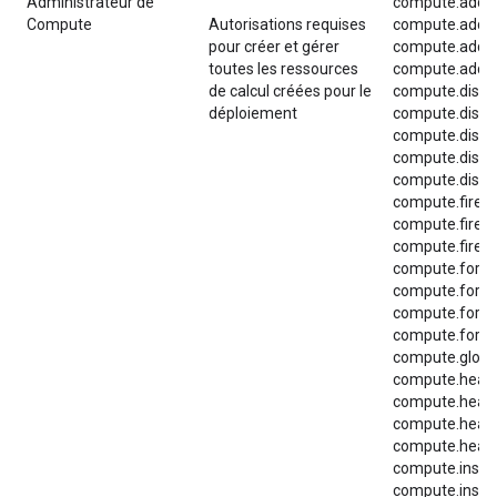
Administrateur de
compute.addre
Compute
Autorisations requises
compute.addre
pour créer et gérer
compute.addre
toutes les ressources
compute.addre
de calcul créées pour le
compute.disks
déploiement
compute.disks
compute.disks
compute.disks
compute.disks
compute.firewa
compute.firewa
compute.firewa
compute.forwa
compute.forwa
compute.forwa
compute.forwa
compute.globa
compute.healt
compute.healt
compute.healt
compute.heal
compute.insta
compute.insta