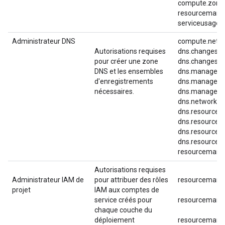
compute.zone
resourcemanag
serviceusage.se
Administrateur DNS
compute.netwo
Autorisations requises
dns.changes.c
pour créer une zone
dns.changes.g
DNS et les ensembles
dns.managedZ
d'enregistrements
dns.managedZ
nécessaires.
dns.managedZ
dns.networks.
dns.resourceR
dns.resourceR
dns.resourceRe
dns.resourceR
resourcemanag
Autorisations requises
Administrateur IAM de
pour attribuer des rôles
resourcemanag
projet
IAM aux comptes de
service créés pour
resourcemanag
chaque couche du
déploiement
resourcemanag