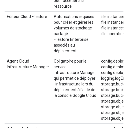
pour accéder à la
ressource.
Éditeur Cloud Filestore
Autorisations requises
file.instances.
pour créer et gérer les
file.instances.
volumes de stockage
file.instances.
partagé
file.operations
Filestore Enterprise
associés au
déploiement.
Agent Cloud
Obligatoire pour le
config.deploy
Infrastructure Manager
service
config.deploy
Infrastructure Manager,
config.deploy
qui permet de déployer
logging.logEntr
l'infrastructure lors du
storage.bucket
déploiement à l'aide de
storage.bucket
la console Google Cloud
storage.bucket
.
storage.object
storage.object
storage.object
storage.objects