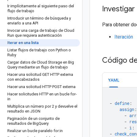
Ir implícitamente al siguiente paso del
Investigar
flujo de trabajo
Introducir un término de búsqueda y
enviarlo a una API
Para obtener doc
Invocar una carga de trabajo de Cloud
Run que requiera autenticación
Iteración
Iterar en una lista
Listar flujos de trabajo con Python o
Ruby
Código de
Cargar datos de Cloud Storage en Big
Query mediante un flujo de trabajo
Hacer una solicitud GET HTTP externa
con encabezados
YAML
Hacer una solicitud HTTP POST externa
Hacer solicitudes HTTP en un bucle for-
in
-
define
:
Multiplica un número por 2 y devuelve el
assign
:
resultado en JSON
-
arr
Paginación de un conjunto de
-
res
resultados de Big
Query
-
i
:
Realizar un bucle paralelo for:in
-
check_con