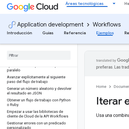
Kubernetes con conectores de
Áreas tecnológicas
He
Workflows
Desplegar un flujo de trabajo desde Git
con Cloud Build
Application development
Workflows
Desplegar un flujo de trabajo que
detecte eventos
Introducción
Guías
Referencia
Ejemplos
Re
Desplegar tu primer flujo de trabajo
Ejecutar una tarea de Cloud Run
Ejecutar una tarea de Cloud Run que
procese los datos de eventos
guardados en Cloud Storage
Ejecutar otros flujos de trabajo en
prefieras. Las tr
paralelo
Avanzar explícitamente al siguiente
paso del flujo de trabajo
Home
Documen
Generar un número aleatorio y devolver
el resultado en JSON
Iterar 
Obtener un flujo de trabajo con Python
o Ruby
.
Empezar a usar las bibliotecas de
Usa una combinac
cliente de Cloud de la API Workflows
Gestionar errores con un predicado
personalizado