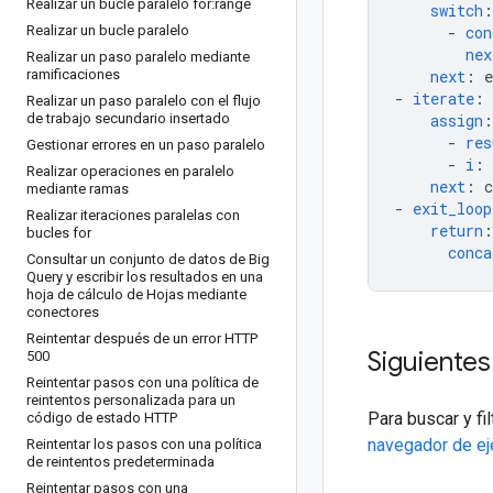
Realizar un bucle paralelo for:range
switch
:
Realizar un bucle paralelo
-
con
nex
Realizar un paso paralelo mediante
ramificaciones
next
:
e
-
iterate
:
Realizar un paso paralelo con el flujo
de trabajo secundario insertado
assign
:
-
res
Gestionar errores en un paso paralelo
-
i
:
Realizar operaciones en paralelo
next
:
c
mediante ramas
-
exit_loop
Realizar iteraciones paralelas con
return
:
bucles for
conca
Consultar un conjunto de datos de Big
Query y escribir los resultados en una
hoja de cálculo de Hojas mediante
conectores
Reintentar después de un error HTTP
Siguiente
500
Reintentar pasos con una política de
reintentos personalizada para un
Para buscar y fi
código de estado HTTP
navegador de e
Reintentar los pasos con una política
de reintentos predeterminada
Reintentar pasos con una