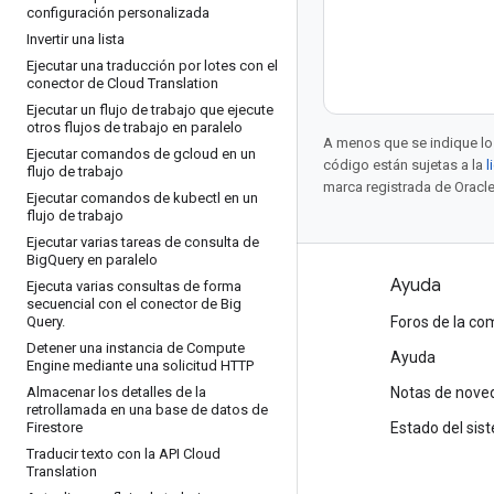
configuración personalizada
Invertir una lista
Ejecutar una traducción por lotes con el
conector de Cloud Translation
Ejecutar un flujo de trabajo que ejecute
otros flujos de trabajo en paralelo
A menos que se indique lo 
Ejecutar comandos de gcloud en un
código están sujetas a la
l
flujo de trabajo
marca registrada de Oracle
Ejecutar comandos de kubectl en un
flujo de trabajo
Ejecutar varias tareas de consulta de
Big
Query en paralelo
Productos y precios
Ayuda
Ejecuta varias consultas de forma
secuencial con el conector de Big
Query
Ver todos los productos
.
Foros de la c
Detener una instancia de Compute
Precios de Google Cloud
Ayuda
Engine mediante una solicitud HTTP
Almacenar los detalles de la
Google Cloud Marketplace
Notas de nove
retrollamada en una base de datos de
Firestore
Contactar con Ventas
Estado del sis
Traducir texto con la API Cloud
Translation