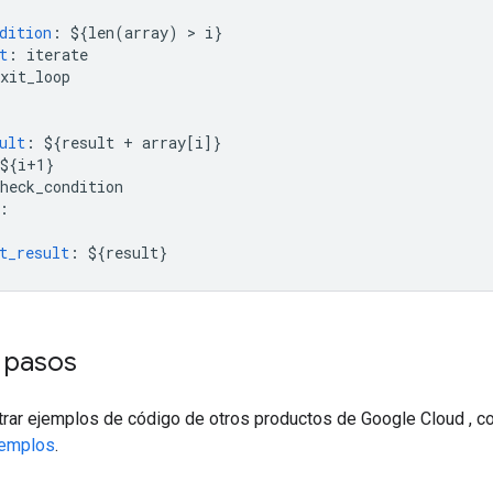
dition
:
${len(array) > i}
t
:
iterate
xit_loop
ult
:
${result + array[i]}
${i+1}
heck_condition
:
t_result
:
${result}
s pasos
ltrar ejemplos de código de otros productos de Google Cloud , c
jemplos
.