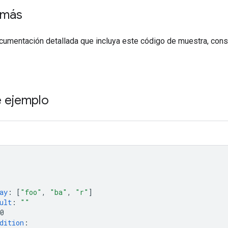
 más
umentación detallada que incluya este código de muestra, consu
 ejemplo
ay
:
[
"foo"
,
"ba"
,
"r"
]
ult
:
""
0
dition
: