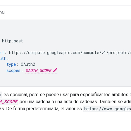
ON
http.post
rl
:
https://compute.googleapis.com/compute/v1/projects/
uth
:
type
:
OAuth2
scopes
:
OAUTH_SCOPE
s
es opcional, pero se puede usar para especificar los ámbitos d
H_SCOPE
por una cadena o una lista de cadenas. También se a
s. De forma predeterminada, el valor es
https://www.google