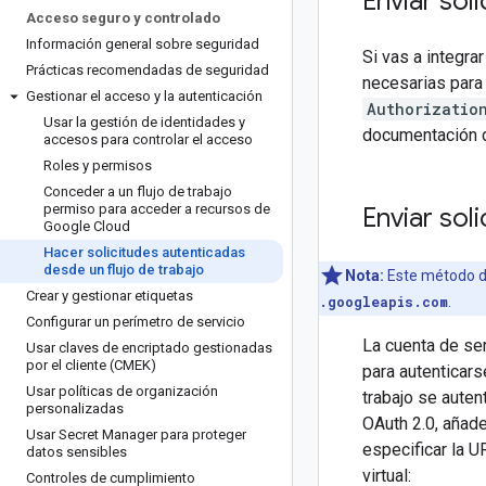
Enviar sol
Acceso seguro y controlado
Información general sobre seguridad
Si vas a integra
Prácticas recomendadas de seguridad
necesarias para 
Gestionar el acceso y la autenticación
Authorizatio
Usar la gestión de identidades y
documentación d
accesos para controlar el acceso
Roles y permisos
Conceder a un flujo de trabajo
permiso para acceder a recursos de
Enviar sol
Google Cloud
Hacer solicitudes autenticadas
desde un flujo de trabajo
Nota:
Este método d
Crear y gestionar etiquetas
.googleapis.com
.
Configurar un perímetro de servicio
La cuenta de ser
Usar claves de encriptado gestionadas
por el cliente (CMEK)
para autenticars
Usar políticas de organización
trabajo se auten
personalizadas
OAuth 2.0, añad
Usar Secret Manager para proteger
especificar la U
datos sensibles
virtual:
Controles de cumplimiento