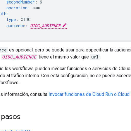
secondNumber
:
6
operation
:
sum
uth
:
type
:
OIDC
audience
:
OIDC_AUDIENCE
nce
es opcional, pero se puede usar para especificar la audienc
,
OIDC_AUDIENCE
tiene el mismo valor que
url
.
ue los workflows pueden invocar funciones o servicios de Cloud 
ido al tráfico interno. Con esta configuración, no se puede accede
orkflows.
s información, consulta
Invocar funciones de Cloud Run o Cloud
s pasos