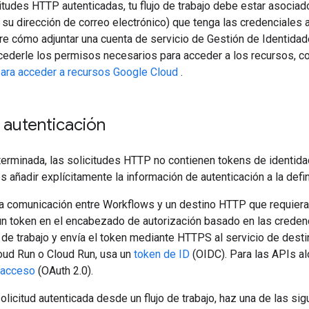
itudes HTTP autenticadas, tu flujo de trabajo debe estar asociad
r su dirección de correo electrónico) que tenga las credenciale
re cómo adjuntar una cuenta de servicio de Gestión de Identidad
ncederle los permisos necesarios para acceder a los recursos, c
 para acceder a recursos Google Cloud
.
 autenticación
erminada, las solicitudes HTTP no contienen tokens de identida
 añadir explícitamente la información de autenticación a la defini
la comunicación entre Workflows y un destino HTTP que requiera 
n token en el encabezado de autorización basado en las credenc
o de trabajo y envía el token mediante HTTPS al servicio de dest
oud Run o Cloud Run, usa un
token de ID
(OIDC). Para las APIs a
 acceso
(OAuth 2.0).
olicitud autenticada desde un flujo de trabajo, haz una de las si