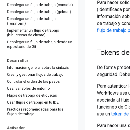
Para hacer solic
Desplegar un flujo de trabajo (consola)
(identificada po
Desplegar un flujo de trabajo (gcloud)
información sob
Desplegar un flujo de trabajo
de trabajo y co
(Terraform)
flujo de trabajo
Implementar un flujo de trabajo
(bibliotecas de cliente)
Desplegar un flujo de trabajo desde un
repositorio de Git
Tokens de
Desarrollar
De forma predet
Información general sobre la sintaxis
seguridad. Debes
Crear y gestionar flujos de trabajo
Controlar el orden de los pasos
Para autenticar 
Usar variables de entorno
Workflows usa u
Flujos de trabajo de etiquetas
asociada al fluj
Usar flujos de trabajo en tu IDE
funciones de Cl
Prácticas recomendadas para los
usa un
token de
flujos de trabajo
Para hacer una s
Activador