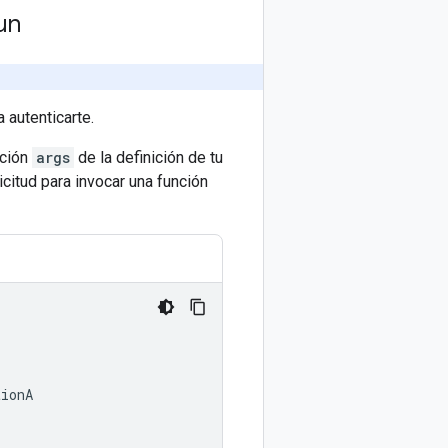
un
 autenticarte.
cción
args
de la definición de tu
icitud para invocar una función
tionA