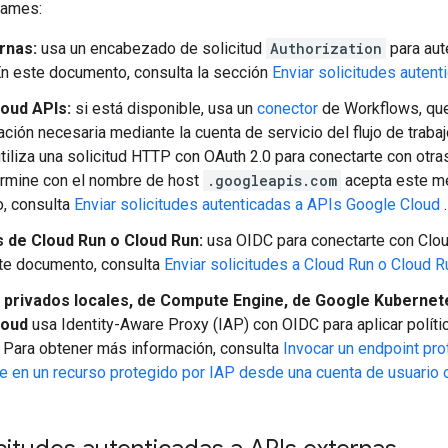
llames:
rnas:
usa un encabezado de solicitud
Authorization
para aut
En este documento, consulta la sección
Enviar solicitudes auten
oud APIs:
si está disponible, usa un
conector
de Workflows, qu
cación necesaria mediante la cuenta de servicio del flujo de traba
utiliza una solicitud HTTP con OAuth 2.0 para conectarte con otr
ermine con el nombre de host
.googleapis.com
acepta este mé
, consulta
Enviar solicitudes autenticadas a APIs Google Cloud
.
 de Cloud Run o Cloud Run:
usa OIDC para conectarte con Clou
ste documento, consulta
Enviar solicitudes a Cloud Run o Cloud R
 privados locales, de Compute Engine, de Google Kubernete
loud
usa Identity-Aware Proxy (IAP) con OIDC para aplicar políti
 Para obtener más información, consulta
Invocar un endpoint pro
te en un recurso protegido por IAP desde una cuenta de usuario 