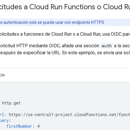
icitudes a Cloud Run Functions o Cloud R
 autenticación solo se puede usar con endpoints HTTPS.
licitudes a funciones de Cloud Run o a Cloud Run, usa OIDC para
solicitud HTTP mediante OIDC, añade una sección
auth
a la se
 después de especificar la URL. En este ejemplo, se envía una sol
ON
http.get
rl
:
https://us-central1-project.cloudfunctions.net/func
uery
:
firstNumber
:
4