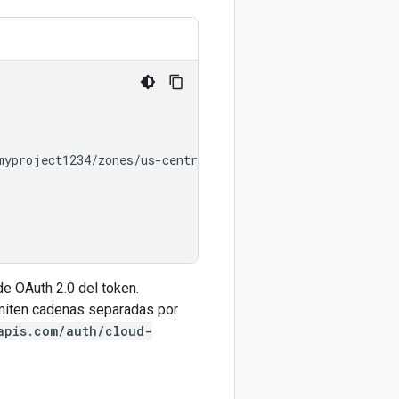
myproject1234/zones/us-central1-b/instances/myvm001/stop
e OAuth 2.0 del token.
dmiten cadenas separadas por
apis.com/auth/cloud-