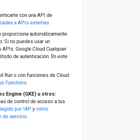
enticarte con una API de
ticadas a APIs externas
.
e proporciona automáticamente
jo. Si no puedes usar un
as APIs. Google Cloud Cualquier
todo de autenticación. En este
d Run o con funciones de Cloud
un Functions
.
s Engine (GKE) u otros:
cas de control de acceso a tus
tegido por IAP
y
cómo
o de servicio
.