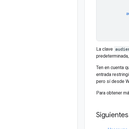
a
La clave
audie
predeterminada
Ten en cuenta q
entrada restring
pero sí desde W
Para obtener má
Siguiente