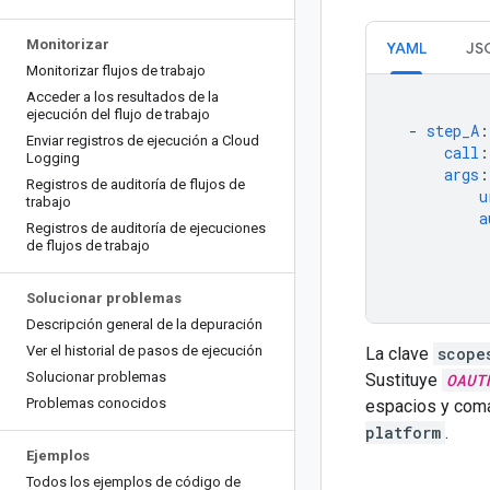
Monitorizar
YAML
JS
Monitorizar flujos de trabajo
Acceder a los resultados de la
ejecución del flujo de trabajo
-
step_A
:
Enviar registros de ejecución a Cloud
call
:
Logging
args
:
Registros de auditoría de flujos de
u
trabajo
a
Registros de auditoría de ejecuciones
de flujos de trabajo
Solucionar problemas
Descripción general de la depuración
Ver el historial de pasos de ejecución
La clave
scope
Solucionar problemas
Sustituye
OAUT
Problemas conocidos
espacios y coma
platform
.
Ejemplos
Todos los ejemplos de código de