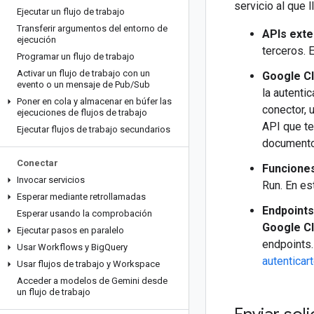
servicio al que 
Ejecutar un flujo de trabajo
Transferir argumentos del entorno de
APIs exte
ejecución
terceros. 
Programar un flujo de trabajo
Activar un flujo de trabajo con un
Google Cl
evento o un mensaje de Pub
/
Sub
la autenti
Poner en cola y almacenar en búfer las
conector, 
ejecuciones de flujos de trabajo
API que t
Ejecutar flujos de trabajo secundarios
documento
Conectar
Funciones
Invocar servicios
Run. En e
Esperar mediante retrollamadas
Endpoints
Esperar usando la comprobación
Google C
Ejecutar pasos en paralelo
endpoints.
Usar Workflows y Big
Query
autenticar
Usar flujos de trabajo y Workspace
Acceder a modelos de Gemini desde
un flujo de trabajo