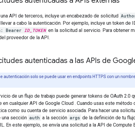
icitudes autenticadas a APIs externas
r una API de terceros, incluye un encabezado de solicitud
Autho
llevar a cabo la autenticación. Por ejemplo, incluye un token de
n: Bearer
ID_TOKEN
en la solicitud al servicio. Para obtener 
el proveedor de la API.
icitudes autenticadas a las APIs de Goog
e autenticación solo se puede usar en endpoints HTTPS con un nombre
vicio de un flujo de trabajo puede generar tokens de OAuth 2.0 qu
e en cualquier API de Google Cloud . Cuando usas este método de
tica como su cuenta de servicio asociada. Para hacer una solici
e una sección
auth
a la sección
args
de la definición de tu flu
RL. En este ejemplo, se envía una solicitud a la API de Compute