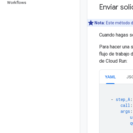
Workflows
Enviar sol
Nota:
Este método de
Cuando hagas so
Para hacer una 
flujo de trabajo
de Cloud Run:
YAML
JS
-
step_A
:
call
:
args
:
u
q