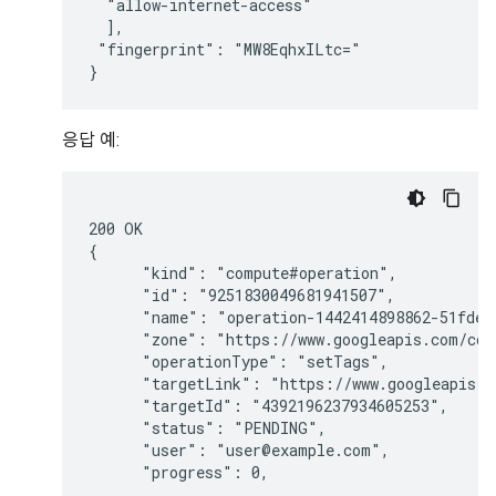
  "allow-internet-access"

  ],

 "fingerprint": "MW8EqhxILtc="

응답 예:
200 OK

{

      "kind": "compute#operation",

      "id": "9251830049681941507",

      "name": "operation-1442414898862-51fde63
      "zone": "https://www.googleapis.com/com
      "operationType": "setTags",

      "targetLink": "https://www.googleapis.c
      "targetId": "4392196237934605253",

      "status": "PENDING",

      "user": "user@example.com",

      "progress": 0,

...
