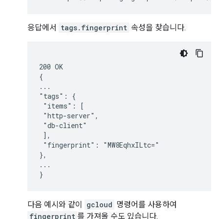
응답에서
tags.fingerprint
속성을 찾습니다.
200 OK

{

...

"tags": {

 "items": [

 "http-server",

 "db-client"

 ],

 "fingerprint": "MW8EqhxILtc="

},

...

다음 예시와 같이
gcloud
명령어를 사용하여
fingerprint
를 가져올 수도 있습니다.