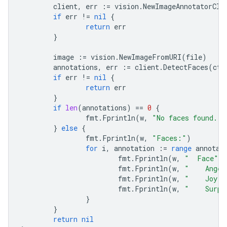
client
,
err
:=
vision
.
NewImageAnnotatorCli
if
err
!=
nil
{
return
err
}
image
:=
vision
.
NewImageFromURI
(
file
)
annotations
,
err
:=
client
.
DetectFaces
(
ctx
if
err
!=
nil
{
return
err
}
if
len
(
annotations
)
==
0
{
fmt
.
Fprintln
(
w
,
"No faces found."
)
}
else
{
fmt
.
Fprintln
(
w
,
"Faces:"
)
for
i
,
annotation
:=
range
annotat
fmt
.
Fprintln
(
w
,
"  Face"
,
fmt
.
Fprintln
(
w
,
"    Anger
fmt
.
Fprintln
(
w
,
"    Joy:"
fmt
.
Fprintln
(
w
,
"    Surpr
}
}
return
nil