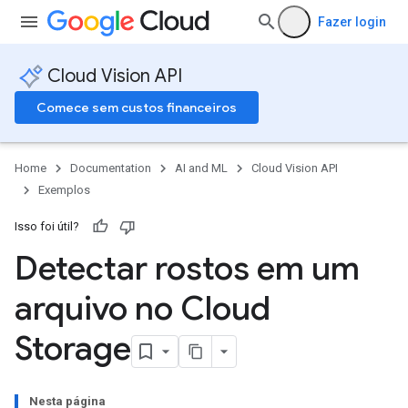
Fazer login
Cloud Vision API
Comece sem custos financeiros
Home
Documentation
AI and ML
Cloud Vision API
Exemplos
Isso foi útil?
Detectar rostos em um
arquivo no Cloud
Storage
Nesta página