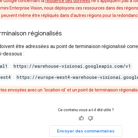
de Google concernant la
résidence des données
ne s'appliquent pas à to
ini Enterprise Vision, nous déployons ces ressources dans des régions 
s peuvent même être répliqués dans d'autres régions pour la redondance e
rminaison régionalisés
ivent être adressées au point de terminaison régionalisé corre
i-dessous :
al1
:
https://warehouse-visionai.googleapis.com/v1
est4
:
https://europe-west4-warehouse-visionai.googl
êtes envoyées avec un `location-id` et un point de terminaison régionali
Ce contenu vous a-t-il été utile ?
Envoyer des commentaires