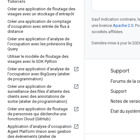
Tutoriels
Créer une application de floutage des
visages avec un stockage d'entrepôt
Sauf indication contraire, 
Créer une application de comptage
une licence
Apache 2.0
. P
d'occupation avec entrée de flux à
distance
sociétés affiliées.
Créer une application d'analyse de
Dernière mise à jour le 202
l'occupation avec les prévisions Big
Query
Utiliser le modèle de floutage des
visages avec le SDK Python
Créer une application d'analyse de
Produits et tarification
Support
l'occupation avec Big
Query (atelier
de programmation)
Voir tous les produits
Forums de la
Créer une application de
Tarifs de Google Cloud
Support
surveillance des files d'attente des
clients avec des annotations de
Google Cloud Marketplace
Notes de versi
sortie (atelier de programmation)
Créer une application de floutage
Contacter le service commercial
État du systè
de personnes qui déclenche une
fonction Cloud (Git
Hub)
Application d'analyse d'occupation
Agent Platform Vision avec gestion
des événements (atelier de