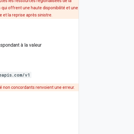
utes les ressources régionalisées de la
qui offrent une haute disponibilité et une
t la reprise après sinistre.
spondant à la valeur
eapis.com/v1
sé non concordants renvoient une erreur.