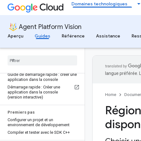
Guide du détecteur d'objets
Domaines technologiques
Guide sur l'analyse de l'occupation
Guide sur le floutage des personnes
Guide du détecteur de personnes /
Agent Platform Vision
véhicules
Aperçu
Guides
Référence
Assistance
Res
Guide du détecteur d'EPI
Product Recognizer guide
Tag Recognizer guide
Guides de démarrage rapide
langue préférée. 
Guide de démarrage rapide : créer une
application dans la console
Démarrage rapide : Créer une
application dans la console
Home
Documen
(version interactive)
Région
Premiers pas
dispon
Configurer un projet et un
environnement de développement
Compiler et tester avec le SDK C++