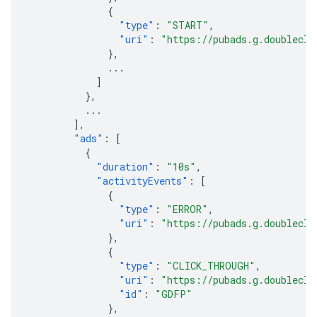
{
"type"
:
"START"
,
"uri"
:
"https://pubads.g.doublecli
},
...
]
},
...
],
"ads"
:
[
{
"duration"
:
"10s"
,
"activityEvents"
:
[
{
"type"
:
"ERROR"
,
"uri"
:
"https://pubads.g.doublecli
},
{
"type"
:
"CLICK_THROUGH"
,
"uri"
:
"https://pubads.g.doublecli
"id"
:
"GDFP"
},