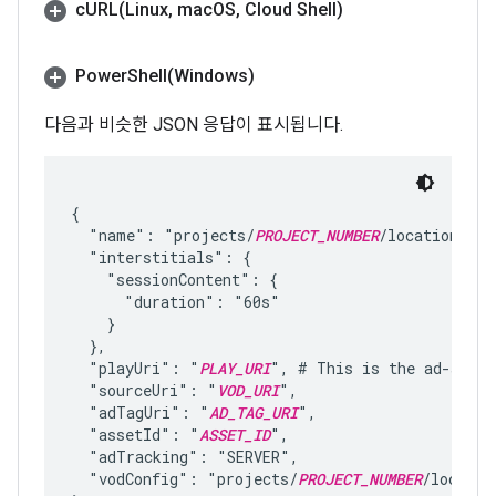
cURL(
Linux
,
mac
OS
,
Cloud Shell)
PowerShell(
Windows)
다음과 비슷한 JSON 응답이 표시됩니다.
{

  "name": "projects/
PROJECT_NUMBER
/locations/
LO
  "interstitials": {

    "sessionContent": {

      "duration": "60s"

    }

  },

  "playUri": "
PLAY_URI
", # This is the ad-stitc
  "sourceUri": "
VOD_URI
",

  "adTagUri": "
AD_TAG_URI
",

  "assetId": "
ASSET_ID
",

  "adTracking": "SERVER",

  "vodConfig": "projects/
PROJECT_NUMBER
/locatio