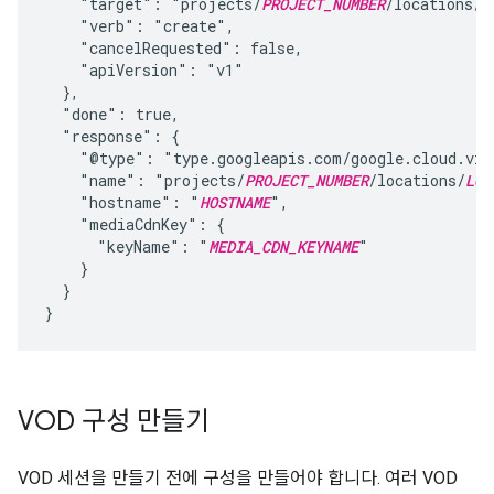
    "target": "projects/
PROJECT_NUMBER
/locations/
L
    "verb": "create",

    "cancelRequested": false,

    "apiVersion": "v1"

  },

  "done": true,

  "response": {

    "@type": "type.googleapis.com/google.cloud.vide
    "name": "projects/
PROJECT_NUMBER
/locations/
LOC
    "hostname": "
HOSTNAME
",

    "mediaCdnKey": {

      "keyName": "
MEDIA_CDN_KEYNAME
"

    }

  }

VOD 구성 만들기
VOD 세션을 만들기 전에 구성을 만들어야 합니다. 여러 VOD