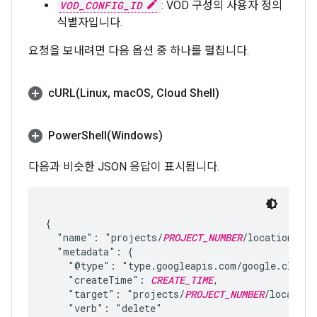
VOD_CONFIG_ID
: VOD 구성의 사용자 정의
식별자입니다.
요청을 보내려면 다음 옵션 중 하나를 펼칩니다.
cURL(
Linux
,
mac
OS
,
Cloud Shell)
PowerShell(
Windows)
다음과 비슷한 JSON 응답이 표시됩니다.
{

  "name": "projects/
PROJECT_NUMBER
/locations/
LO
  "metadata": {

    "@type": "type.googleapis.com/google.cloud.
    "createTime": 
CREATE_TIME
,

    "target": "projects/
PROJECT_NUMBER
/location
    "verb": "delete"
